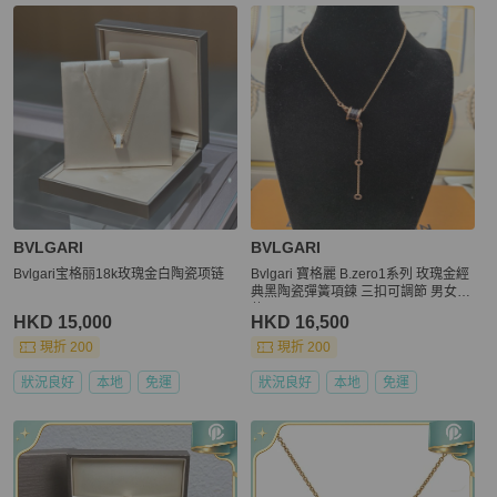
BVLGARI
BVLGARI
Bvlgari宝格丽18k玫瑰金白陶瓷项链
Bvlgari 寶格麗 B.zero1系列 玫瑰金經
典黑陶瓷彈簧項鍊 三扣可調節 男女同
款
HKD 15,000
HKD 16,500
現折 200
現折 200
狀況良好
本地
免運
狀況良好
本地
免運