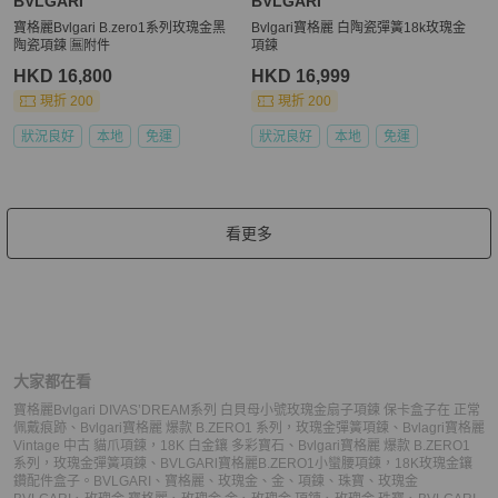
BVLGARI
BVLGARI
寶格麗Bvlgari B.zero1系列玫瑰金黑
Bvlgari寶格麗 白陶瓷彈簧18k玫瑰金
陶瓷項鍊 🈚附件
項鍊
HKD 16,800
HKD 16,999
現折 200
現折 200
狀況良好
本地
免運
狀況良好
本地
免運
看更多
大家都在看
寶格麗Bvlgari DIVAS’DREAM系列 白貝母小號玫瑰金扇子項鍊 保卡盒子在 正常
佩戴痕跡
、
Bvlgari寶格麗 爆款 B.ZERO1 系列，玫瑰金彈簧項鍊
、
Bvlagri寶格麗
Vintage 中古 貓爪項鍊，18K 白金鑲 多彩寶石
、
Bvlgari寶格麗 爆款 B.ZERO1
系列，玫瑰金彈簧項鍊
、
BVLGARl寶格麗B.ZERO1小蠻腰項鍊，18K玫瑰金鑲
鑽配件盒子。
BVLGARI
、
寶格麗
、
玫瑰金
、
金
、
項鍊
、
珠寶
、
玫瑰金