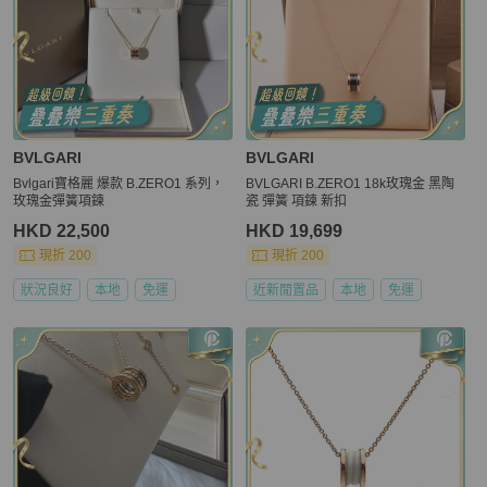
BVLGARI
BVLGARI
Bvlgari寶格麗 爆款 B.ZERO1 系列，
BVLGARI B.ZERO1 18k玫瑰金 黑陶
玫瑰金彈簧項鍊
瓷 彈簧 項鍊 新扣
HKD 22,500
HKD 19,699
現折 200
現折 200
狀況良好
本地
免運
近新閒置品
本地
免運