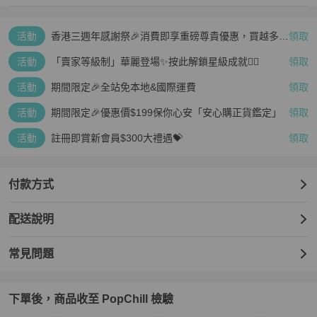
活動
香港三週年感謝祭🎉消費即享重磅尊貴優惠，買越多、
領取
疊越多、賺越多🤑
活動
「賣家等級制」華麗登場✨按此解鎖星級成就👆🏻
領取
活動
期間限定🎉全站免本地&國際運費
領取
活動
期間限定🎉優惠價$199保你心安「安心購正貨鑑定」
領取
活動
註冊即賞新會員$300大禮遇💝
領取
付款方式
配送說明
常見問題
下單後，商品收至 PopChill 檢驗