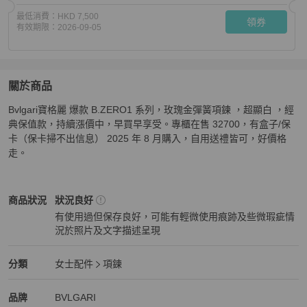
最低消費：
HKD 7,500
領券
有效期限：
2026-09-05
關於商品
關於
Bvlgari寶格麗 爆款 B.ZERO1 系列，玫瑰金彈簧項鍊 ，超顯白 ，經
Bvlgari寶格麗 爆款 B.ZERO1 系列，玫瑰金彈簧項鍊
商品
典保值款，持續漲價中，早買早享受。專櫃在售 32700，有盒子/保
卡（保卡掃不出信息） 2025 年 8 月購入，自用送禮皆可，好價格
走。
BVLGARI
女士配件
商品狀態與細節
商品狀況
狀況良好
有使用過但保存良好，可能有輕微使用痕跡及些微瑕疵情
況於照片及文字描述呈現
狀況良好
BVLGARI
女士配件
分類資訊
分類
女士配件
項鍊
女士配件
/
項鍊
推薦
BVLGARI
BVLGARI
精品
推薦清單
女士配件
品牌介紹
品牌
BVLGARI