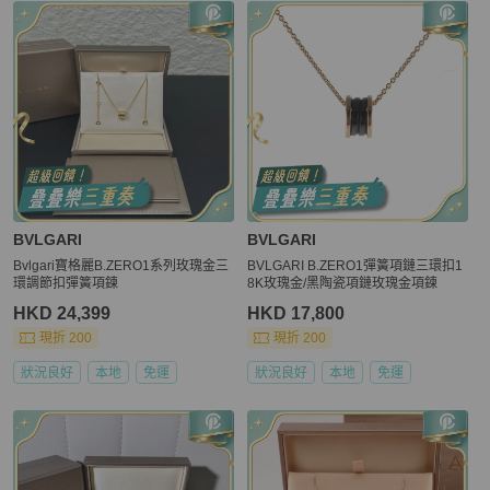
BVLGARI
BVLGARI
Bvlgari寶格麗B.ZERO1系列玫瑰金三
BVLGARI B.ZERO1彈簧項鏈三環扣1
環調節扣彈簧項鍊
8K玫瑰金/黑陶瓷項鏈玫瑰金項鍊
HKD 24,399
HKD 17,800
現折 200
現折 200
狀況良好
本地
免運
狀況良好
本地
免運