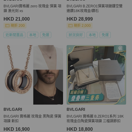
BVLGARI寶格麗 zero 玫瑰金 彈簧 項
BVLGARI B.ZERO1彈簧項鏈鏤空雙
鍊 激光刻 xs
邊鑽18K玫瑰金/鑽石
HKD 21,000
HKD 28,999
現折 200
現折 2,000
近新閒置品
本地
免運
狀況良好
本地
免運
BVLGARI
BVLGARI
BVLGARI 寶格麗 玫瑰金 黑陶瓷 彈簧
BVLGARI 寶格麗 B.ZERO1系列 18K
項鍊 新扣
玫瑰金白陶瓷彈簧項鍊 三檔調節扣
HKD 16,900
HKD 18,800