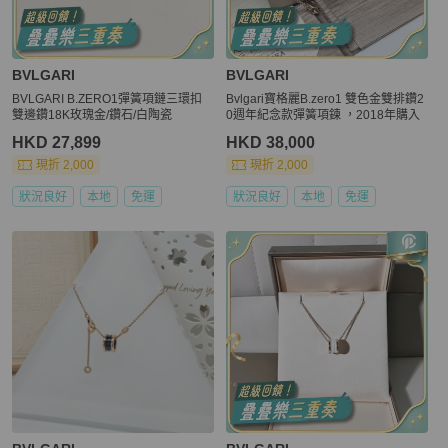
BVLGARI
BVLGARI
BVLGARI B.ZERO1彈簧項鏈三環扣
Bvlgari寶格麗B.zero1 雙色金雙排鑽2
雙邊鑽18K玫瑰金/鑽石/白陶瓷
0週年紀念款彈簧項鍊 ，2018年購入
HKD 27,899
HKD 38,000
現折 2,000
現折 2,000
狀況良好
本地
免運
狀況良好
本地
免運