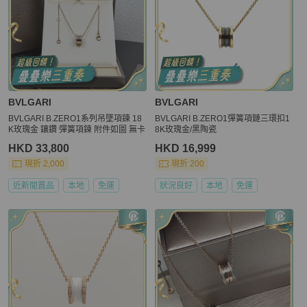
BVLGARI
BVLGARI
BVLGARI B.ZERO1系列吊墜項鍊 18
BVLGARI B.ZERO1彈簧項鏈三環扣1
K玫瑰金 鑲鑽 彈簧項鍊 附件如圖 無卡
8K玫瑰金/黑陶瓷
HKD 33,800
HKD 16,999
現折 2,000
現折 200
近新閒置品
本地
免運
狀況良好
本地
免運