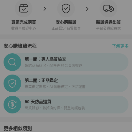
買家完成購買
安心購驗證
驗證通過出貨
收貨至驗證中心
正品鑑定 品質檢查
平台發貨給買家
安心購檢驗流程
了解更多
PopChill拍拍圈正品驗證、安心購檢驗流程介紹
第一關：專人品質檢查
確認商品狀況、配件等 符合頁面描述
第二關：正品鑑定
專業鑑定團隊、AI 儀器鑑定、正品證書
90 天仿品退貨
出貨錄影、防掉換封條、雙重防護包裝
更多相似類別