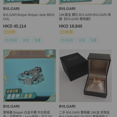
BVLGARI
BVLGARI
BVLGARI Bvlgari Bvlgari Jade BB26
18K黃金 鑽石 BVLGARI BVLGARI 項
DGL
鍊【BVLGARI 寶格麗】
HKD 45,114
HKD 19,840
9 折
95 折
狀況良好
本地
免運
狀況良好
台灣
免運
BVLGARI
BVLGARI
寶格麗 Bvlgari 白金半鑽 中古款戒
二手 BVLGARI 寶格麗 18K金 玫瑰金
指，天圓地方，lucia系列，尺寸 50
BULGARI MOLOLOGO 寬版戒指 53