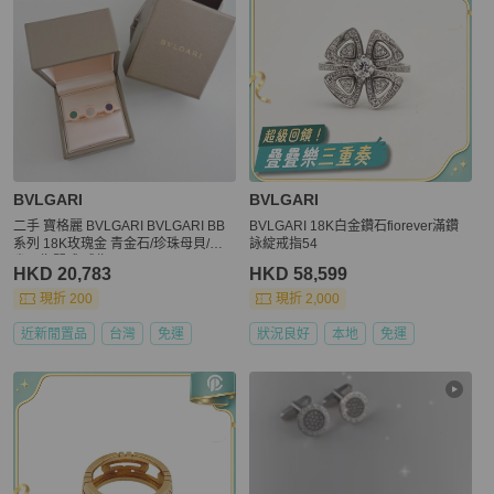
BVLGARI
BVLGARI
二手 寶格麗 BVLGARI BVLGARI BB
BVLGARI 18K白金鑽石fiorever滿鑽
系列 18K玫瑰金 青金石/珍珠母貝/孔
詠綻戒指54
雀石指間戒 戒指 S(48 49 50)
HKD 20,783
HKD 58,599
現折 200
現折 2,000
近新閒置品
台灣
免運
狀況良好
本地
免運