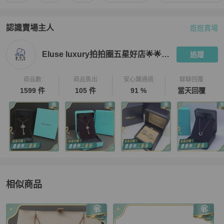
認識賣場主人
逛逛賣場
PopChill 拍拍圈嚴選賣家
Eluse luxury拍拍圈五星好店🌟🌟🌟
Eluse luxury拍拍圈五星好店🌟🌟🌟🌟🌟
追蹤
商品數
商品售出
安心購通過
聊聊回覆
1599 件
105 件
91 %
當天回覆
相似商品
更多相似
BVLGARI
女士配件
推薦精品