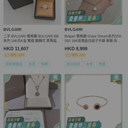
BVLGARI
BVLGARI
二手 BVLGARI 寶格麗 BULGARI BB
Bvlgari 寶格麗 Divas' Dream系列350
系列 18K白K金 雙面 翻轉式 黑瑪瑙鑽
585 18K玫瑰金白扇子手鍊 單鏈 長度:
石戒指 51
15-19cm
HKD 11,607
HKD 8,999
現折 200
現折 200
近新閒置品
台灣
免運
狀況良好
本地
免運