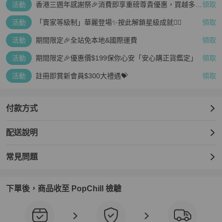
活動
香港三週年感謝祭🎉消費即享重磅尊貴優惠，買越多、
領取
疊越多、賺越多🤑
活動
「賣家等級制」華麗登場✨按此解鎖星級成就👆🏻
領取
活動
期間限定🎉全站免本地&國際運費
領取
活動
期間限定🎉優惠價$199保你心安「安心購正貨鑑定」
領取
活動
註冊即賞新會員$300大禮遇💝
領取
付款方式
配送說明
常見問題
下單後，商品收至 PopChill 檢驗