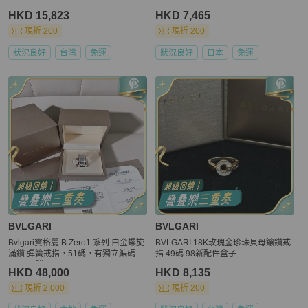
3 男戒 女戒
HKD 15,823
HKD 7,465
現折 200
現折 200
狀況良好
台灣
免運
狀況良好
日本
免運
BVLGARI
BVLGARI
Bvlgari寶格麗 B.Zero1 系列 白金螺旋
BVLGARI 18K玫瑰金珍珠貝母鑲鑽戒
滿鑽 彈簧戒指，51碼，有獨立編碼，
指 49碼 98新配件盒子
2022年購入
HKD 48,000
HKD 8,135
現折 2,000
現折 200