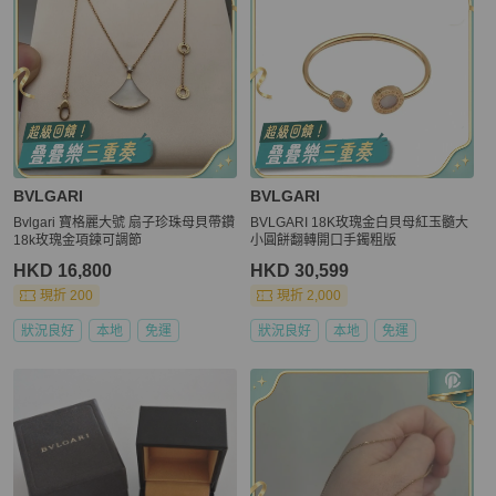
BVLGARI
BVLGARI
Bvlgari 寶格麗大號 扇子珍珠母貝帶鑽
BVLGARI 18K玫瑰金白貝母紅玉髓大
18k玫瑰金項鍊可調節
小圓餅翻轉開口手鐲粗版
HKD 16,800
HKD 30,599
現折 200
現折 2,000
狀況良好
本地
免運
狀況良好
本地
免運