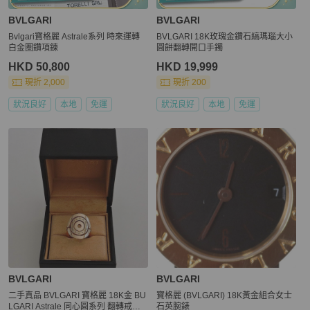
BVLGARI
BVLGARI
Bvlgari寶格麗 Astrale系列 時來運轉
BVLGARI 18K玫瑰金鑽石縞瑪瑙大小
白金圈鑽項鍊
圓餅翻轉開口手鐲
HKD 50,800
HKD 19,999
現折 2,000
現折 200
狀況良好
本地
免運
狀況良好
本地
免運
BVLGARI
BVLGARI
二手真品 BVLGARI 寶格麗 18K金 BU
寶格麗 (BVLGARI) 18K黃金組合女士
LGARI Astrale 同心圓系列 翻轉戒指 5
石英腕錶