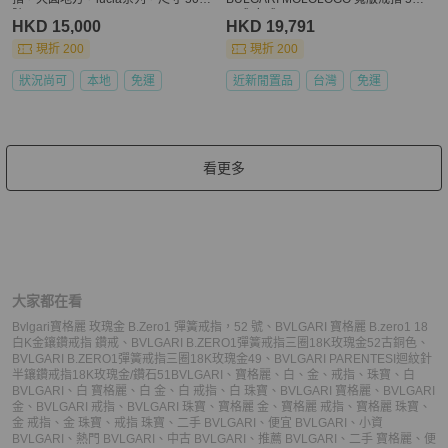
號
男戒 女戒
HKD 15,000
HKD 19,791
現折 200
現折 200
狀況尚可
本地
免運
近新閒置品
台灣
免運
看更多
大家都在看
Bvlgari寶格麗 玫瑰金 B.Zero1 彈簧戒指，52 號
、
BVLGARI 寶格麗 B.zero1 18
白K金鑲鑽戒指 鑽戒
、
BVLGARI B.ZERO1彈簧戒指三圈18K玫瑰金52古銅色
、
BVLGARI B.ZERO1彈簧戒指三圈18K玫瑰金49
、
BVLGARI PARENTESI迴紋針
半鑲鑽戒指18K玫瑰金/鑽石51
BVLGARI
、
寶格麗
、
白
、
金
、
戒指
、
珠寶
、
白
BVLGARI
、
白 寶格麗
、
白 金
、
白 戒指
、
白 珠寶
、
BVLGARI 寶格麗
、
BVLGARI
金
、
BVLGARI 戒指
、
BVLGARI 珠寶
、
寶格麗 金
、
寶格麗 戒指
、
寶格麗 珠寶
、
金 戒指
、
金 珠寶
、
戒指 珠寶
、
二手 BVLGARI
、
便宜 BVLGARI
、
小資
BVLGARI
、
熱門 BVLGARI
、
中古 BVLGARI
、
推薦 BVLGARI
、
二手 寶格麗
、
便