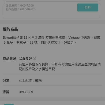
最低消費：
HKD 7,500
領券
有效期限：
2026-09-07
關於商品
關於
Bvlgari寶格麗 18 K 白金滿鑽 時來運轉戒指，Vintage 中古款，買來
Bvlgari寶格麗 18 K 白金滿鑽 時來運轉戒指，53號
商品詳
 5 萬多，有盒子，53 號，自用送禮皆可，好價走。
BVLGARI
女士配件
商品狀態與細節
商品狀況
狀況良好
有使用過但保存良好，可能有輕微使用痕跡及些微瑕疵情
況於照片及文字描述呈現
狀況良好
BVLGARI
女士配件
分類資訊
分類
女士配件
戒指
女士配件
/
戒指
推薦
BVLGARI
BVLGARI
精品
推薦清單
女士配件
品牌介紹
品牌
BVLGARI