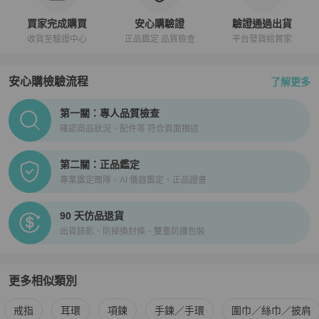
買家完成購買
安心購驗證
驗證通過出貨
收貨至驗證中心
正品鑑定 品質檢查
平台發貨給買家
安心購檢驗流程
了解更多
PopChill拍拍圈正品驗證、安心購檢驗流程介紹
第一關：專人品質檢查
確認商品狀況、配件等 符合頁面描述
第二關：正品鑑定
專業鑑定團隊、AI 儀器鑑定、正品證書
90 天仿品退貨
出貨錄影、防掉換封條、雙重防護包裝
更多相似類別
更多
BVLGARI
女士配件
相似商品推薦
戒指
耳環
項鍊
手鍊／手環
圍巾／絲巾／披肩