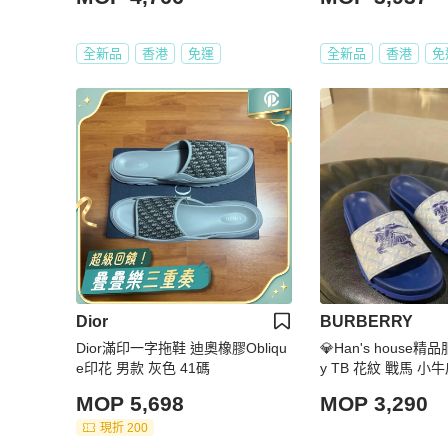
全新品
香港
免運
全新品
香港
免
Dior
BURBERRY
Dior滿印一字拖鞋 迪奧橡膠Obliqu
💎Han's house精品
e印花 男款 灰色 41碼
y TB 花紋 戰馬 小
4000
MOP 5,698
MOP 3,290
現折 200