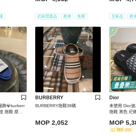
1 UK-11.5 UK
UK-13.5碼
運
近新閒置品
香港
免運
全新品
香
BURBERRY
Dior
服飾💎burberr
BURBERRY拖鞋38碼
未使用 Dior迪
牛皮 拖鞋 原價2
拖鞋 黑色 尺
MOP 2,052
MOP 5,3
現折 200