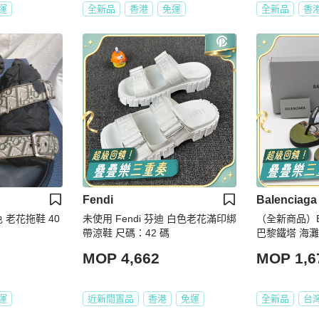
運
全新品
香港
免運
全新品
香
Fendi
Balenciaga
色 老花拖鞋 40
未使用 Fendi 芬迪 白色老花滿印綁
（全新商品）Ba
帶涼鞋 尺碼：42 碼
MOP 4,662
MOP 1,6
運
近新閒置品
香港
免運
全新品
台