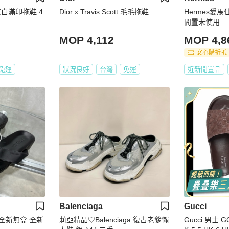
 灰白滿印拖鞋 4
Dior x Travis Scott 毛毛拖鞋
Hermes愛
閒置未使用
MOP 4,112
MOP 4,8
安心購折抵
免運
狀況良好
台灣
免運
近新閒置品
Balenciaga
Gucci
 全新無盒 全新
莉亞精品♡Balenciaga 復古老爹懶
Gucci 男士 