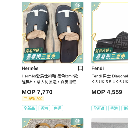
Hermès
Fendi
Hermès愛馬仕拖鞋 黑色Izmir款，
Fendi 男士 Diago
經典H，意大利製造，真皮|||鞋面
K-5 UK-5.5 UK-6 UK
鞋底，帶原盒+塵代43碼
-7.5 UK-8 UK-8.5 U
MOP 7,770
MOP 4,559
-10 UK-10.5 UK-11 
2碼
現折 200
全新品
香港
免運
全新品
香港
免