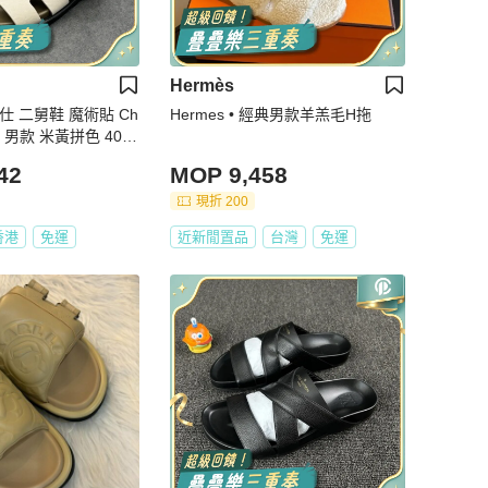
Hermès
貼 Ch
Hermes • 經典男款羊羔毛H拖
 男款 米黃拼色 40.5
42
MOP 9,458
現折 200
香港
免運
近新閒置品
台灣
免運