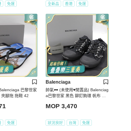
港
免運
全新品
香港
免運
Balenciaga
lenciaga 巴黎世家
帥氣🕶 (未使用♥️閒置品) Balenciag
巴黎鐵塔 海灘 夾腳拖 拖鞋 42
a巴黎世家 黑色 鉚釘鉤環 帆布 拖
鞋 EU42
71
MOP 3,470
灣
免運
狀況良好
台灣
免運