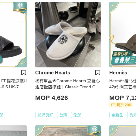
Chrome Hearts
Hermès
nal FF提花涼拖U
稀有單品🌟Chrome Hearts 克羅心
Hermès爱马仕拖鞋男
-6.5 UK-7 UK
酒店飯店拖鞋｜Classic Trend CT
42码 🈶其它
K-9 UK-9.5 UK
精品｜台北東區實體
MOP 4,626
MOP 7,1
UK-11.5 UK-1
現折 200
運
狀況良好
台灣
免運
全新品
香