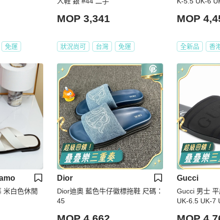
人鞋 銀 #44 二手
K-5.5 UK-6 U
-8.5碼
MOP 3,341
MOP 4,4
免運
狀況尚可
台灣
免運
全新品
香
gamo
Dior
Gucci
格慕 米白色休閒
Dior迪奧 藍色牛仔徽標拖鞋 尺碼：
Gucci 男士 
45
UK-6.5 UK-7 
UK-9 UK-9.5 
MOP 4,662
MOP 4,7