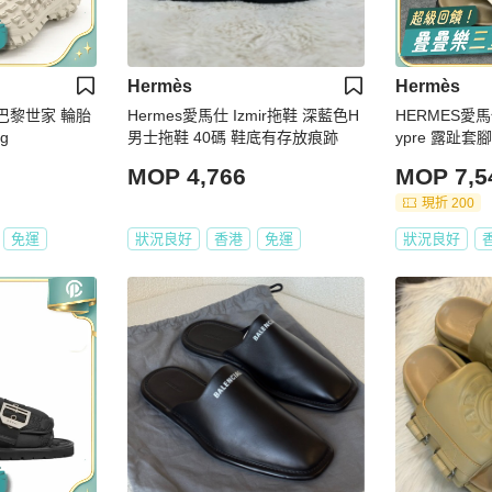
Hermès
Hermès
ga 巴黎世家 輪胎
Hermes愛馬仕 Izmir拖鞋 深藍色H
HERMES愛馬仕 二舅鞋 魔術
g
男士拖鞋 40碼 鞋底有存放痕跡
ypre 露趾套腳
碼
MOP 4,766
MOP 7,5
現折 200
免運
狀況良好
香港
免運
狀況良好