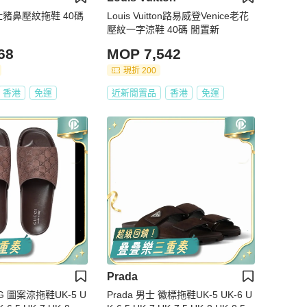
馬仕豬鼻壓紋拖鞋 40碼
Louis Vuitton路易威登Venice老花
壓紋一字涼鞋 40碼 閒置新
68
MOP 7,542
現折 200
香港
免運
近新閒置品
香港
免運
Prada
GG 圖案涼拖鞋UK-5 U
Prada 男士 徽標拖鞋UK-5 UK-6 U