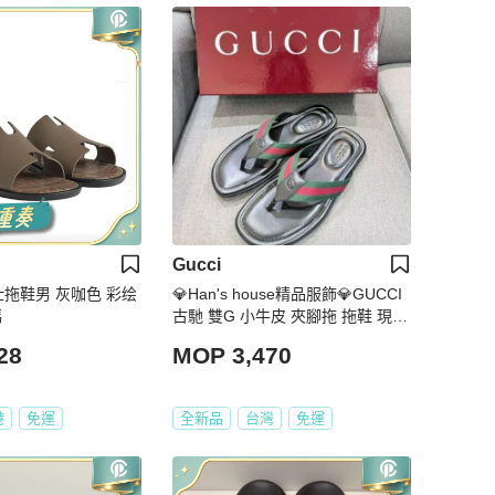
Gucci
 灰咖色 彩绘
💎Han's house精品服飾💎GUCCI
碼
古馳 雙G 小牛皮 夾腳拖 拖鞋 現貨
UK 7
28
MOP 3,470
港
免運
全新品
台灣
免運