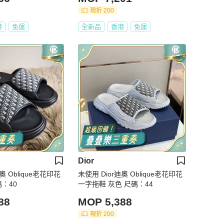
-12 UK-12.5 UK-13
現折 200
港
免運
全新品
香港
免運
Dior
奧 Oblique老花印花
未使用 Dior迪奧 Oblique老花印花
碼：40
一字拖鞋 灰色 尺碼：44
88
MOP 5,388
現折 200