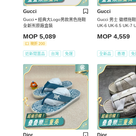
Gucci
Gucci
Gucci • 經典大Logo男款黑色拖鞋
Gucci 男士 徽標拖鞋U
全新🈶原廠盒裝
UK-6 UK-6.5 UK-7 
K-9 UK-10 UK-11碼
MOP 5,089
MOP 4,559
現折 200
近新閒置品
台灣
免運
全新品
香港
免
Dior
Dior