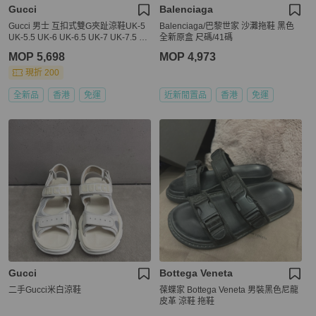
Gucci
Balenciaga
Gucci 男士 互扣式雙G夾趾涼鞋UK-5
Balenciaga/巴黎世家 沙灘拖鞋 黑色
UK-5.5 UK-6 UK-6.5 UK-7 UK-7.5 U
全新原盒 尺碼/41碼
K-8 UK-8.5 UK-9 UK-9.5 UK-10 UK-1
MOP 5,698
MOP 4,973
0.5 UK-11 UK-11.5 UK-12 UK-12.5 U
K-13 UK-13.5碼
現折 200
全新品
香港
免運
近新閒置品
香港
免運
Gucci
Bottega Veneta
二手Gucci米白涼鞋
葆蝶家 Bottega Veneta 男裝黑色尼龍
皮革 涼鞋 拖鞋