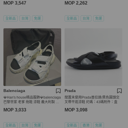
MOP 3,547
MOP 2,262
全新品
台灣
免運
全新品
台灣
免運
Balenciaga
Prada
💎Han's house精品服飾💎balenciaga
閒置未使用Prada普拉達/黑色圓頭交
巴黎世家 老爹 拖鞋 涼鞋 義大利製 現
叉帶平底涼鞋 尺碼：43碼附件：盒
貨42
MOP 3,033
MOP 3,098
全新品
台灣
免運
全新品
香港
免運