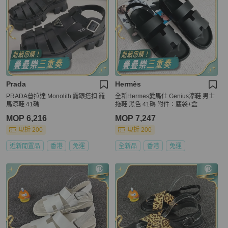
Prada
Hermès
PRADA普拉達 Monolith 露跟搭扣 羅
全新Hermes愛馬仕 Genius涼鞋 男士
馬涼鞋 41碼
拖鞋 黑色 41碼 附件：塵袋+盒
MOP 6,216
MOP 7,247
現折 200
現折 200
近新閒置品
香港
免運
全新品
香港
免運