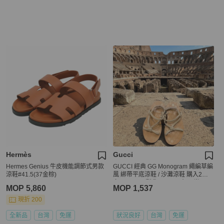
Hermès
Gucci
Hermes Genius 牛皮機能調節式男款
GUCCI 經典 GG Monogram 繩編草編
涼鞋#41.5(37金棕)
風 綁帶平底涼鞋 / 沙灘涼鞋 購入2萬
多 9new up 甜🉐5980 尺寸 42半 414
MOP 5,860
MOP 1,537
2都可以穿
現折 200
全新品
台灣
免運
狀況良好
台灣
免運