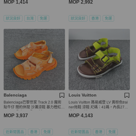
MOP 1,414
MOP 2,992
狀況良好
台灣
免運
狀況良好
香港
免運
Balenciaga
Louis Vuitton
Balenciaga巴黎世家 Track 2.0 魔術
Louis Vuitton 路易威登 LV 黃棕色trai
貼牛仔 簡約休閒 沙灘涼鞋 暴力橙紅色
ner拖鞋 涼鞋 尺碼：41碼，內長270
Sample配色/40碼 /98新
成色：98新
MOP 3,937
MOP 4,143
近新閒置品
香港
免運
近新閒置品
香港
免運