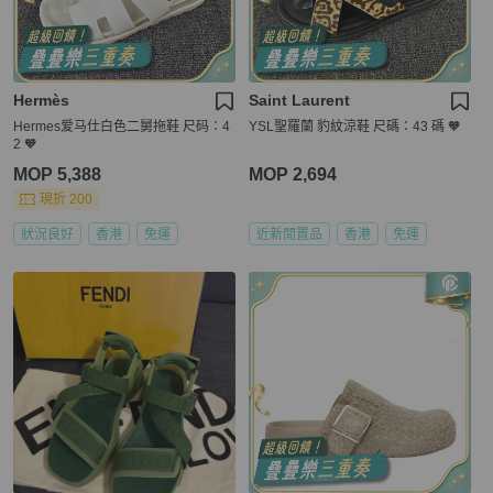
Hermès
Saint Laurent
Hermes爱马仕白色二舅拖鞋 尺码：4
YSL聖羅蘭 豹紋涼鞋 尺碼：43 碼 🧡
2 🧡
MOP 5,388
MOP 2,694
現折 200
狀況良好
香港
免運
近新閒置品
香港
免運