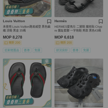
Louis Vuitton
Hermès
未使用 Louis Vuitton路易威登 黑色編
HERMES愛馬仕 二舅鞋 魔術貼 Chyp
織 涼鞋 黑金 35碼
re 露趾套腳 一字拖鞋 男款 黑色43碼
MOP 8,278
MOP 6,618
現折 200
現折 200
近新閒置品
香港
免運
狀況良好
香港
免運