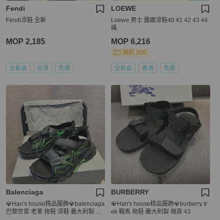
Fendi
LOEWE
Fendi涼鞋 全新
Loewe 男士 露跟涼鞋40 41 42 43 44
碼
MOP 2,185
MOP 6,216
現折 200
全新品
台灣
免運
全新品
香港
免運
Balenciaga
BURBERRY
💎Han's house精品服飾💎balenciaga
💎Han's house精品服飾💎burberry tr
巴黎世家 老爹 拖鞋 涼鞋 義大利製 現
ek 戰馬 拖鞋 義大利製 現貨 43
貨42