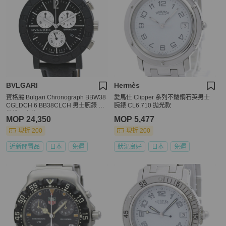
BVLGARI
Hermès
寶格麗 Bulgari Chronograph BBW38
愛馬仕 Clipper 系列不鏽鋼石英男士
CGLDCH 6 BB38CLCH 男士腕錶 碳
腕錶 CL6.710 拋光款
纖維 x 皮革 40531
MOP 24,350
MOP 5,477
現折 200
現折 200
近新閒置品
日本
免運
狀況良好
日本
免運