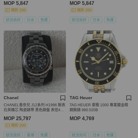
MOP 5,847
MOP 5,847
現折 200
現折 200
狀況良好
日本
免運
狀況良好
日本
免運
Chanel
TAG Heuer
CHANEL香奈兒 J12系列 H1996 腕表
TAG HEUER 豪雅 1000 專業鍍金精
石英機芯 陶瓷錶帶 黑色錶盤 表徑42m
鋼腕錶 980.020B
m
MOP 25,797
MOP 4,769
現折 200
狀況良好
香港
免運
狀況尚可
日本
免運