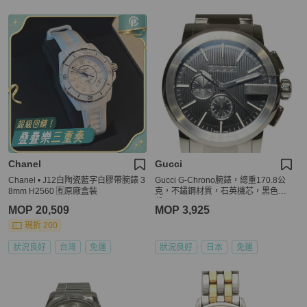
Chanel
Gucci
Chanel • J12白陶瓷藍字白膠帶腕錶 3
Gucci G-Chrono腕錶，總重170.8公
8mm H2560 🈶原廠盒裝
克，不鏽鋼材質，石英機芯，黑色錶
盤，101.2
MOP 20,509
MOP 3,925
現折 200
狀況良好
台灣
免運
狀況良好
日本
免運