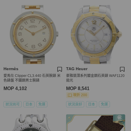
Hermès
TAG Heuer
愛馬仕 Clipper CL3.440 石英腕錶 米
豪雅競潛系列鍍金鋼石英錶 WAF1120
色錶盤 不鏽鋼男士腕錶
拋光
MOP 4,102
MOP 8,541
現折 200
狀況尚可
日本
免運
狀況良好
日本
免運