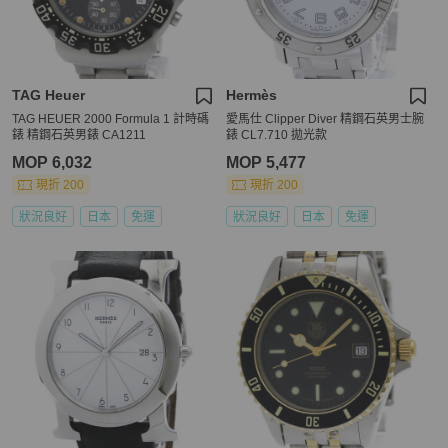
TAG Heuer
Hermès
TAG HEUER 2000 Formula 1 計時碼
愛馬仕 Clipper Diver 精鋼石英男士腕
錶 精鋼石英男錶 CA1211
錶 CL7.710 拋光款
MOP 6,032
MOP 5,477
現折 200
現折 200
狀況良好
日本
免運
狀況良好
日本
免運