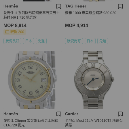
Hermès
TAG Heuer
愛馬仕 H 系列圓形精鋼皮革石英男士
豪雅 1000 專業鍍金鋼錶 980.020
腕錶 HR1.710 拋光款
MOP 8,814
MOP 4,914
現折 200
狀況良好
日本
免運
狀況尚可
日本
免運
Hermès
Cartier
愛馬仕 Clipper 鍍金鋼石英男士腕錶
卡地亞 Must 21LM W10110T2 精鋼石
CL6.720 拋光
英錶