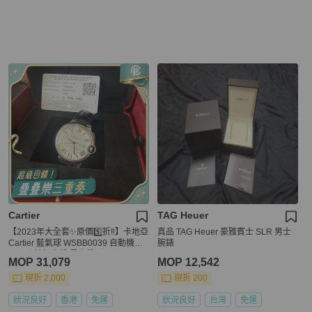
Cartier
TAG Heuer
【2023年大全套✨原價5️⃣折‼️】卡地亞
真品 TAG Heuer 豪雅賓士 SLR 男士
Cartier 藍氣球 WSBB0039 自動機械
腕錶
40mm 精鋼白盤 黑皮帶
MOP 31,079
MOP 12,542
現折 2,000
現折 200
狀況良好
香港
免運
狀況良好
台灣
免運