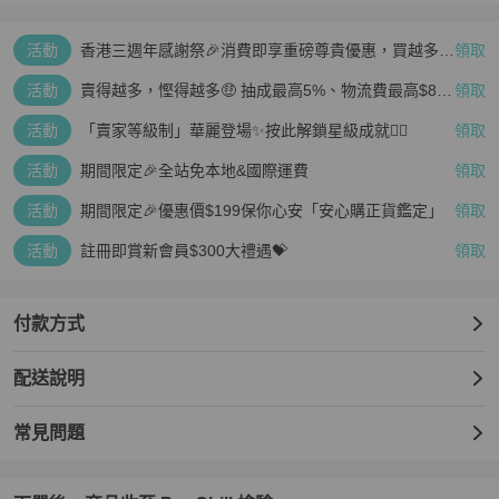
活動
香港三週年感謝祭🎉消費即享重磅尊貴優惠，買越多、
領取
疊越多、賺越多🤑
活動
賣得越多，慳得越多🤑 抽成最高5%、物流費最高$800
領取
🤩 再見無上限抽成👋🏻
活動
「賣家等級制」華麗登場✨按此解鎖星級成就👆🏻
領取
活動
期間限定🎉全站免本地&國際運費
領取
活動
期間限定🎉優惠價$199保你心安「安心購正貨鑑定」
領取
活動
註冊即賞新會員$300大禮遇💝
領取
付款方式
配送說明
常見問題