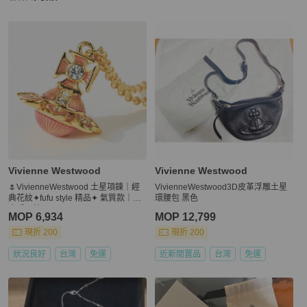
更多相似
Vivienne Westwood
女士配件
推薦精品
Vivienne Westwood
Vivienne Westwood
🌷VivienneWestwood 土星項鍊｜經
VivienneWestwood3D皮革浮雕土星
典花紋✦fufu style 精品✦ 氣質款｜西
環腰包 黑色
太后項鍊
MOP 6,934
MOP 12,799
現折 200
現折 200
狀況良好
台灣
免運
近新閒置品
台灣
免運