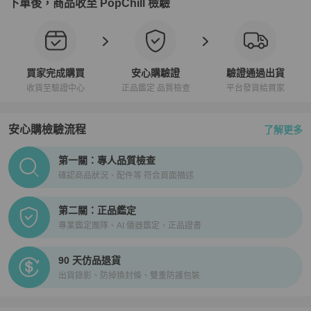
下單後，商品收至 PopChill 檢驗
買家完成購買
安心購驗證
驗證通過出貨
收貨至驗證中心
正品鑑定 品質檢查
平台發貨給買家
安心購檢驗流程
了解更多
PopChill拍拍圈正品驗證、安心購檢驗流程介紹
第一關：專人品質檢查
確認商品狀況、配件等 符合頁面描述
第二關：正品鑑定
專業鑑定團隊、AI 儀器鑑定、正品證書
90 天仿品退貨
出貨錄影、防掉換封條、雙重防護包裝