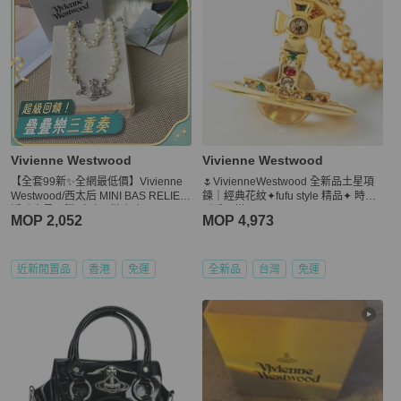
Vivienne Westwood
Vivienne Westwood
【全套99新✨全網最低價】Vivienne
🌷VivienneWestwood 全新品土星項
Westwood/西太后 MINI BAS RELIEF
鍊｜經典花紋✦fufu style 精品✦ 時尚
浮雕土星吊墜 珍珠項鏈 銀色
耐看百搭｜
MOP 2,052
MOP 4,973
近新閒置品
香港
免運
全新品
台灣
免運