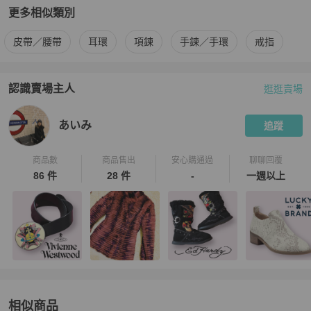
更多相似類別
更多
Vivienne Westwood
女士配件
相似商品推薦
皮帶／腰帶
耳環
項鍊
手鍊／手環
戒指
認識賣場主人
逛逛賣場
PopChill 拍拍圈嚴選賣家
あいみ
介紹
あいみ
追蹤
商品數
商品售出
安心購通過
聊聊回覆
86 件
28 件
-
一週以上
相似商品