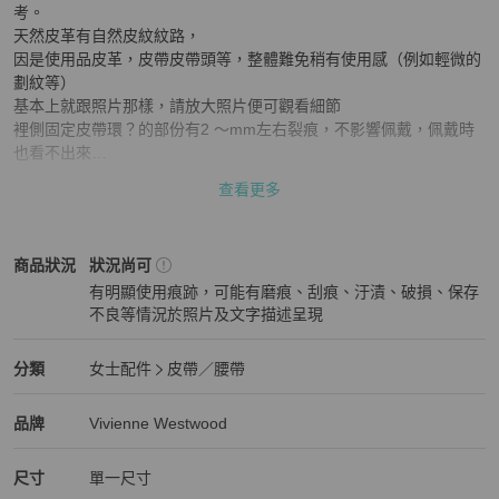
考。

天然皮革有自然皮紋紋路，

因是使用品皮革，皮帶皮帶頭等，整體難免稍有使用感（例如輕微的
劃紋等）

基本上就跟照片那樣，請放大照片便可觀看細節

裡側固定皮帶環？的部份有2 ～mm左右裂痕，不影響佩戴，佩戴時
也看不出來

照片已標示，請放大照片即可看商品細節

查看更多
大大的金屬皮帶頭上面有土星圖案，非常顯眼。

皮帶頭底色是米黃色（非純白色）+彩色土星。皮革是黑色。

所有敍述為個人觀點，可能因人而異看法會有所不同，使用過的二手
Vivienne Westwood
女士配件
商品狀態與細節
商品狀況
狀況尚可
商品非全新，有任何問題請先提出再下單，任何問題都歡迎提出。也
有明顯使用痕跡，可能有磨痕、刮痕、汙漬、破損、保存
可要求要看哪一部分的照片，我可以再照。

不良等情況於照片及文字描述呈現
狀況尚可
下單及表示接受商品狀況。請不要付款後取消交易。

若有我漏看的嚴重瑕疵（應該沒有），請先與我聯絡，

Vivienne Westwood
女士配件
分類資訊
分類
女士配件
皮帶／腰帶
請務必謹慎下單，謝謝
女士配件
/
皮帶／腰帶
推薦
Vivienne Westwood
Vivienne Westwood
精品
推薦清單
女士配件
品牌介紹
品牌
Vivienne Westwood
尺寸
單一尺寸