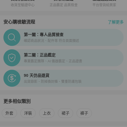
收貨至驗證中心
正品鑑定 品質檢查
平台發貨給買家
安心購檢驗流程
了解更多
PopChill拍拍圈正品驗證、安心購檢驗流程介紹
第一關：專人品質檢查
確認商品狀況、配件等 符合頁面描述
第二關：正品鑑定
專業鑑定團隊、AI 儀器鑑定、正品證書
90 天仿品退貨
出貨錄影、防掉換封條、雙重防護包裝
更多相似類別
更多
女裝
相似商品推薦
外套
洋裝
上衣
裙子
褲子