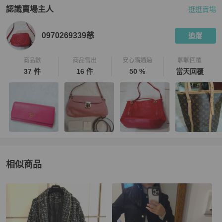
認識賣場主人
逛逛賣場
PopChill 拍拍圈嚴選賣家
0970269339慈
介紹
0970269339慈
追蹤
商品數
商品售出
安心購通過
聊聊回覆
37 件
16 件
50 %
當天回覆
相似商品
更多相似
女裝
推薦精品