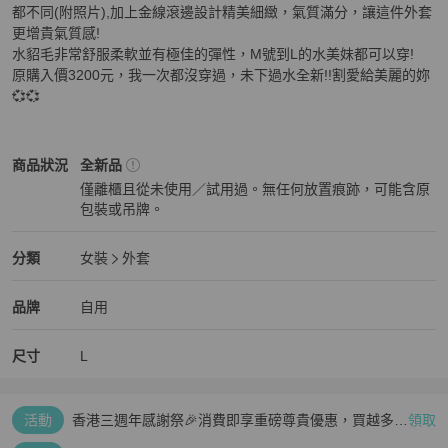
都不同(附照片),加上金線滾邊設計精美細緻，氣質滿分，讓這件外套
更增貴氣質感!

水貂毛非常舒服柔軟並有極佳的彈性，M號到L的水美妹都可以穿!

原購入價3200元，我一次都沒穿過，未下過水全新!!割愛給美麗的妳
💞💞
女裝
商品狀態與細節
商品狀況
全新品
僅離櫃且從未使用／試用過。無任何放置痕跡，可能含原
包裝或吊牌。
全新品
女裝
分類資訊
分類
女裝
外套
女裝
/
外套
推薦
精品
女裝
品牌介紹
品牌
自用
尺寸
L
活動
香港三週年感謝祭🎉消費即享重磅尊貴優惠，買越多、
領取
疊越多、賺越多🤑