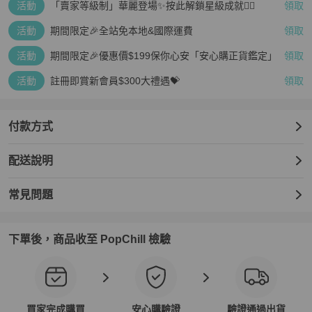
活動
「賣家等級制」華麗登場✨按此解鎖星級成就👆🏻
領取
活動
期間限定🎉全站免本地&國際運費
領取
活動
期間限定🎉優惠價$199保你心安「安心購正貨鑑定」
領取
活動
註冊即賞新會員$300大禮遇💝
領取
付款方式
配送說明
常見問題
下單後，商品收至 PopChill 檢驗
買家完成購買
安心購驗證
驗證通過出貨