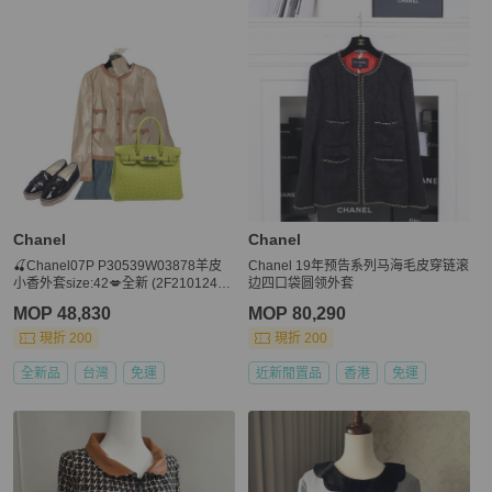
Chanel
Chanel
🍒Chanel07P P30539W03878羊皮
Chanel 19年预告系列马海毛皮穿链滚
小香外套size:42💋全新 (2F2101240
边四口袋圆领外套
1)
MOP 48,830
MOP 80,290
現折 200
現折 200
全新品
台灣
免運
近新閒置品
香港
免運