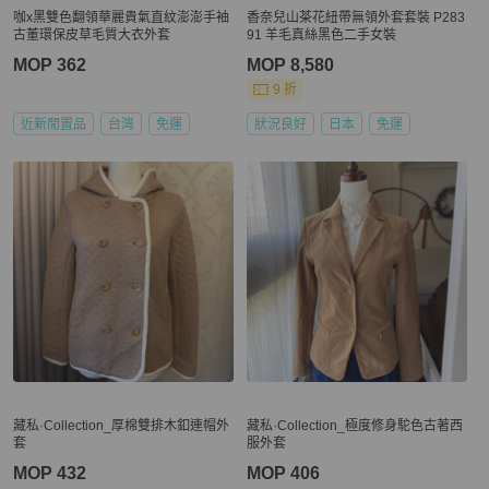
咖x黑雙色翻領華麗貴氣直紋澎澎手袖
香奈兒山茶花紐帶無領外套套裝 P283
古董環保皮草毛質大衣外套
91 羊毛真絲黑色二手女裝
MOP 362
MOP 8,580
9 折
近新閒置品
台灣
免運
狀況良好
日本
免運
藏私·Collection_厚棉雙排木釦連帽外
藏私·Collection_極度修身駝色古著西
套
服外套
MOP 432
MOP 406