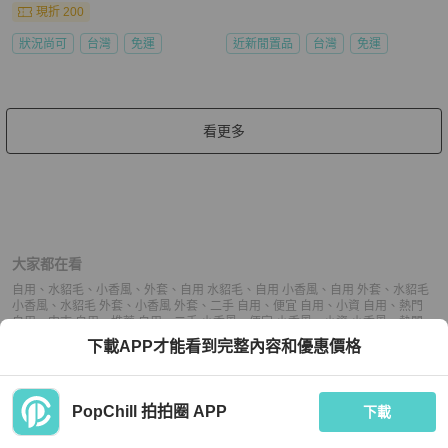
現折 200
狀況尚可
台灣
免運
近新閒置品
台灣
免運
看更多
大家都在看
自用
、
水貂毛
、
小香風
、
外套
、
自用 水貂毛
、
自用 小香風
、
自用 外套
、
水貂毛
小香風
、
水貂毛 外套
、
小香風 外套
、
二手 自用
、
便宜 自用
、
小資 自用
、
熱門
自用
、
中古 自用
、
推薦 自用
、
二手 小香風
、
便宜 小香風
、
小資 小香風
、
熱門
小香風
、
中古 小香風
、
推薦 小香風
、
二手 外套
、
便宜 外套
、
小資 外套
、
熱門
下載APP才能看到完整內容和優惠價格
外套
、
中古 外套
、
推薦 外套
PopChill 拍拍圈 APP
下載