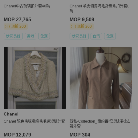
Chanel中古琉璃扣外套40碼
Chanel 羊皮領馬海毛針織系扣外套L
碼
MOP 27,765
MOP 9,509
現折 200
現折 200
狀況良好
香港
免運
狀況良好
台灣
免運
Chanel
Chanel 駝色毛呢嫩綠毛毛邊短版外套
藏私·Collection_簡約百搭短絨淺棕古
著外套
MOP 12,079
MOP 304