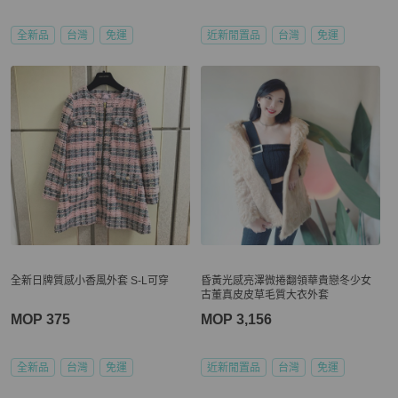
全新品
台灣
免運
近新閒置品
台灣
免運
全新日牌質感小香風外套 S-L可穿
昏黃光感亮澤微捲翻領華貴戀冬少女
古董真皮皮草毛質大衣外套
MOP 375
MOP 3,156
全新品
台灣
免運
近新閒置品
台灣
免運