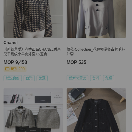
Chanel
《新歡舊愛》老香正品CHANEL香奈
藏私·Collection_花邊領淺藍古著毛料
兒千鳥紋小羊皮外套XS適合
外套
MOP 9,458
MOP 535
現折 200
狀況良好
台灣
免運
近新閒置品
台灣
免運