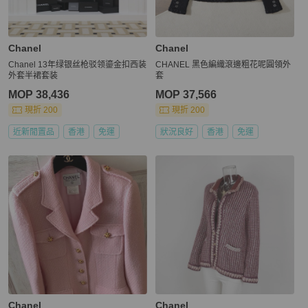
Chanel
Chanel
Chanel 13年绿银丝枪驳领鎏金扣西装
CHANEL 黑色編織滾邊粗花呢圓領外
外套半裙套装
套
MOP 38,436
MOP 37,566
現折 200
現折 200
近新閒置品
香港
免運
狀況良好
香港
免運
Chanel
Chanel