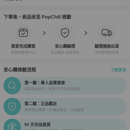
下單後，商品收至 PopChill 檢驗
買家完成購買
安心購驗證
驗證通過出貨
收貨至驗證中心
正品鑑定 品質檢查
平台發貨給買家
安心購檢驗流程
了解更多
PopChill拍拍圈正品驗證、安心購檢驗流程介紹
第一關：專人品質檢查
確認商品狀況、配件等 符合頁面描述
第二關：正品鑑定
專業鑑定團隊、AI 儀器鑑定、正品證書
90 天仿品退貨