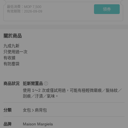
最低消費：
MOP 7,500
領券
有效期限：
2026-09-09
關於商品
關於
九成九新

Maison Margiela mini 灰
商品詳情與購買須知
只使用過一次

有收據

有防塵袋
Maison Margiela
女包
商品狀態與細節
商品狀況
近新閒置品
使用 1～2 次或僅試用過，可能有極輕微磨痕／髮絲紋／
刮痕／汙漬／氣味。
近新閒置品
Maison Margiela
女包
分類資訊
分類
女包
肩背包
女包
/
肩背包
推薦
Maison Margiela
Maison Margiela
精品
推薦清單
女包
品牌介紹
品牌
Maison Margiela