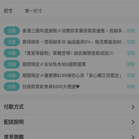
尺寸
單一尺寸
活動
香港三週年感謝祭🎉消費即享重磅尊貴優惠，買越多、
領取
疊越多、賺越多🤑
活動
賣得越多，慳得越多🤑 抽成最高5%、物流費最高$800
領取
🤩 再見無上限抽成👋🏻
活動
「賣家等級制」華麗登場✨按此解鎖星級成就👆🏻
領取
活動
期間限定🎉全站免本地&國際運費
領取
活動
期間限定🎉優惠價$199保你心安「安心購正貨鑑定」
領取
活動
註冊即賞新會員$300大禮遇💝
領取
付款方式
配送說明
常見問題