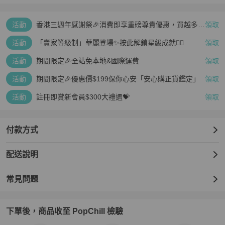
活動
香港三週年感謝祭🎉消費即享重磅尊貴優惠，買越多、
領取
疊越多、賺越多🤑
活動
「賣家等級制」華麗登場✨按此解鎖星級成就👆🏻
領取
活動
期間限定🎉全站免本地&國際運費
領取
活動
期間限定🎉優惠價$199保你心安「安心購正貨鑑定」
領取
活動
註冊即賞新會員$300大禮遇💝
領取
付款方式
配送說明
常見問題
下單後，商品收至 PopChill 檢驗