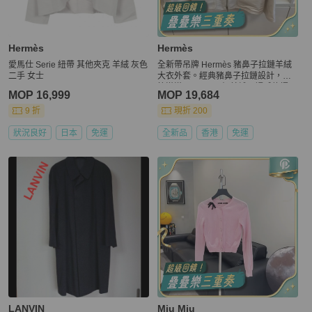
Hermès
Hermès
愛馬仕 Serie 紐帶 其他夾克 羊絨 灰色
全新帶吊牌 Hermès 豬鼻子拉鏈羊絨
二手 女士
大衣外套。經典豬鼻子拉鏈設計，細
節滿滿。100%頂級羊絨，觸感軟糯。
MOP 16,999
MOP 19,684
9 折
現折 200
狀況良好
日本
免運
全新品
香港
免運
LANVIN
Miu Miu