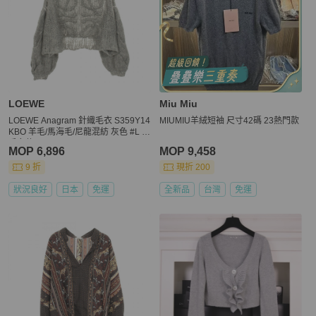
LOEWE
Miu Miu
LOEWE Anagram 針織毛衣 S359Y14
MIUMIU羊絨短袖 尺寸42碼 23熱門款
KBO 羊毛/馬海毛/尼龍混紡 灰色 #L 二
手女款
MOP 6,896
MOP 9,458
9 折
現折 200
狀況良好
日本
免運
全新品
台灣
免運