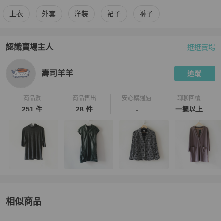
更多
女裝
相似商品推薦
上衣
外套
洋裝
裙子
褲子
認識賣場主人
逛逛賣場
PopChill 拍拍圈嚴選賣家
壽司羊羊
介紹
壽司羊羊
追蹤
商品數
商品售出
安心購通過
聊聊回覆
251 件
28 件
-
一週以上
相似商品
更多相似
女裝
推薦精品