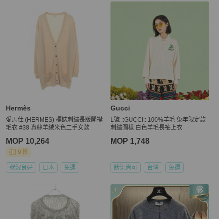
Hermès
Gucci
愛馬仕 (HERMES) 標誌刺繡長版開襟
L號 ::GUCCI:: 100%羊毛 兔年限定款
毛衣 #38 真絲羊絨米色二手女款
刺繡圖樣 白色羊毛長袖上衣
MOP 10,264
MOP 1,748
9 折
狀況良好
日本
免運
狀況尚可
台灣
免運