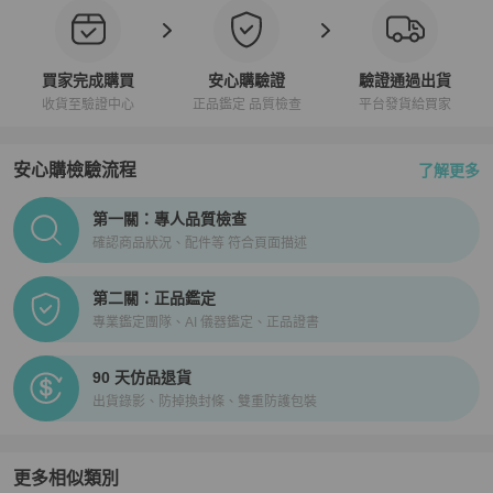
買家完成購買
安心購驗證
驗證通過出貨
收貨至驗證中心
正品鑑定 品質檢查
平台發貨給買家
安心購檢驗流程
了解更多
PopChill拍拍圈正品驗證、安心購檢驗流程介紹
第一關：專人品質檢查
確認商品狀況、配件等 符合頁面描述
第二關：正品鑑定
專業鑑定團隊、AI 儀器鑑定、正品證書
90 天仿品退貨
出貨錄影、防掉換封條、雙重防護包裝
更多相似類別