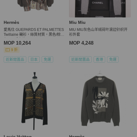
Hermès
Miu Miu
愛馬仕 GUEPARDS ET PALMETTES
MIU MIU灰色山羊绒荷叶滚边针织开
Twillaine 襯衫，絲質材質，黑色/棕
衫外套
色，二手女款 #34
MOP 10,264
MOP 4,248
9 折
近新閒置品
日本
免運
近新閒置品
香港
免運
Louis Vuitton
Hermès