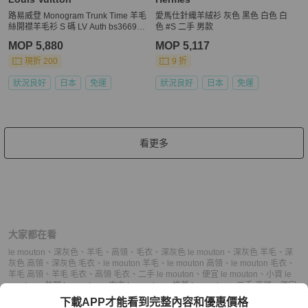
路易威登 Monogram Trunk Time 羊毛
愛馬仕針織羊絨衫 灰色 黑色 白色 白
絲開襟羊毛衫 S 碼 LV Auth bs36696
色 #S 二手 男款
M
MOP 5,880
MOP 5,117
現折 200
9 折
狀況良好
日本
免運
狀況良好
日本
免運
看更多
大家都在看
le mouton
、
深灰色
、
羊毛
、
高領
、
毛衣
、
深灰色 le mouton
、
深灰色 羊毛
、
深
灰色 高領
、
深灰色 毛衣
、
le mouton 羊毛
、
le mouton 高領
、
le mouton 毛衣
、
羊毛 高領
、
羊毛 毛衣
、
高領 毛衣
、
二手 le mouton
、
便宜 le mouton
、
小資 le
mouton
、
熱門 le mouton
、
中古 le mouton
、
推薦 le mouton
、
二手 高領
、
便宜
高領
、
小資 高領
、
熱門 高領
、
中古 高領
、
推薦 高領
、
二手 毛衣
、
便宜 毛衣
、
下載APP才能看到完整內容和優惠價格
小資 毛衣
、
熱門 毛衣
、
中古 毛衣
、
推薦 毛衣