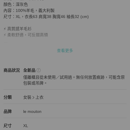
顏色：深灰色

內容：100%羊毛，義大利製

尺寸：XL，衣長63 肩寬38 胸寬46 袖長32 (cm)

⚡ 高質感羊毛衫

⚡ 柔軟舒適，可反摺高領

查看更多
• 此為全新商品

• 本賣場商品皆為正版商品

• 平量誤差值約1-2公分
女裝
商品狀態與細節
商品狀況
全新品
僅離櫃且從未使用／試用過。無任何放置痕跡，可能含原
包裝或吊牌。
全新品
女裝
分類資訊
分類
女裝
上衣
女裝
/
上衣
推薦
精品
女裝
品牌介紹
品牌
le mouton
尺寸
XL