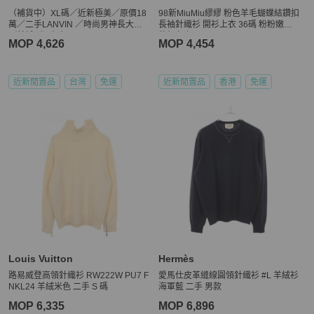
（補貨中）XL碼／近新極美／原價18
98新MiuMiu繆繆 粉色羊毛蝴蝶結鑽扣
萬／二手LANVIN ／時尚男神長大衣
長袖針織衫 開衫上衣 36碼 粉粉嫩嫩
／羊絨／深灰色
的顏色 初
MOP 4,626
MOP 4,454
近新閒置品
台灣
免運
近新閒置品
香港
免運
Louis Vuitton
Hermès
路易威登高領針織衫 RW222W PU7 F
愛馬仕皮革縫線圓領針織衫 #L 羊絨衫
NKL24 羊絨米色 二手 S 碼
海軍藍 二手 男款
MOP 6,335
MOP 6,896