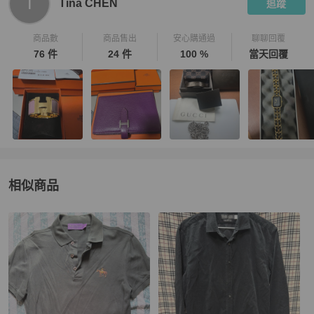
T
Tina CHEN
追蹤
商品數
商品售出
安心購通過
聊聊回覆
76 件
24 件
100 %
當天回覆
相似商品
更多相似
Polo Ralph Lauren
男裝
推薦精品