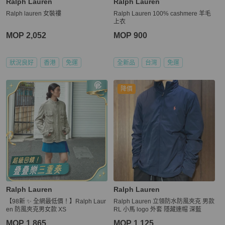
Ralph Lauren
Ralph Lauren
Ralph lauren 女裝褸
Ralph Lauren 100% cashmere 羊毛
上衣
MOP 2,052
MOP 900
狀況良好
香港
免運
全新品
台灣
免運
降價
Ralph Lauren
Ralph Lauren
【98新 ✨ 全網最低價！】Ralph Laur
Ralph Lauren 立領防水防風夾克 男款
en 防風夾克男女款 XS
RL 小馬 logo 外套 隱藏連帽 深藍
MOP 1,865
MOP 1,125