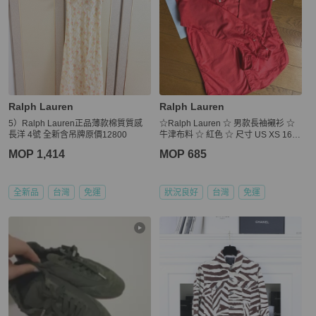
Ralph Lauren
Ralph Lauren
5）Ralph Lauren正品薄款棉質質感
☆Ralph Lauren ☆ 男款長袖襯衫 ☆
長洋 4號 全新含吊牌原價12800
牛津布料 ☆ 紅色 ☆ 尺寸 US XS 165/
88A
MOP 1,414
MOP 685
全新品
台灣
免運
狀況良好
台灣
免運