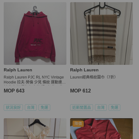
Ralph Lauren
Ralph Lauren
Ralph Lauren PJC RL NYC Vintage
Lauren經典格紋圍巾（7折）
Hoodie 拉夫·勞倫 少見 條紋 運動連帽
衫 復古 連帽衛衣 古著 帽T 紐約 早期
MOP 643
MOP 612
老品
狀況良好
台灣
免運
近新閒置品
台灣
免運
降價