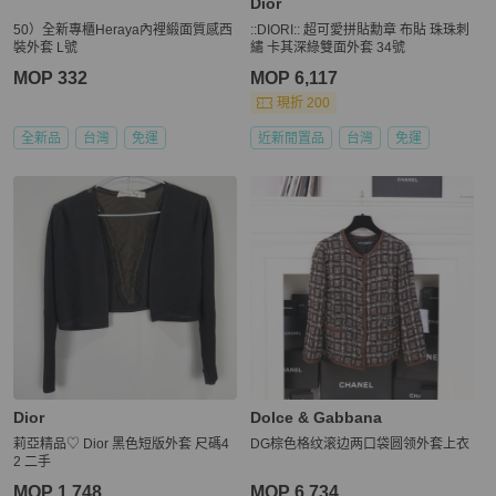
Dior
50）全新專櫃Heraya內裡緞面質感西
::DIORI:: 超可愛拼貼勳章 布貼 珠珠刺
裝外套 L號
繡 卡其深綠雙面外套 34號
MOP 332
MOP 6,117
現折 200
全新品
台灣
免運
近新閒置品
台灣
免運
Dior
Dolce & Gabbana
莉亞精品♡ Dior 黑色短版外套 尺碼4
DG棕色格纹滚边两口袋圆领外套上衣
2 二手
MOP 1,748
MOP 6,734