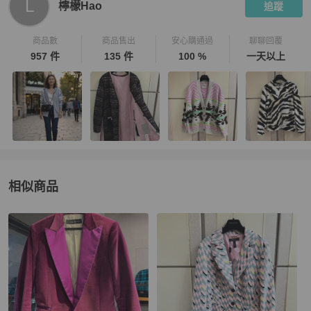
L
檸檬Hao
追蹤
商品數
商品售出
安心購通過
聊聊回覆
957 件
135 件
100 %
一天以上
相似商品
更多相似
女裝
推薦精品