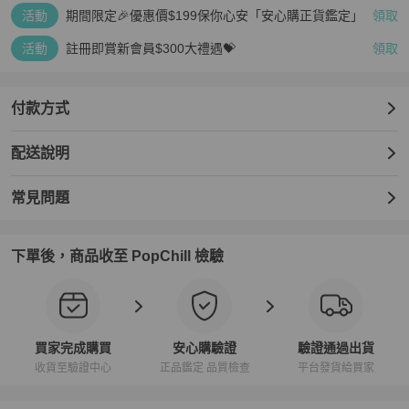
活動
期間限定🎉優惠價$199保你心安「安心購正貨鑑定」
領取
活動
註冊即賞新會員$300大禮遇💝
領取
付款方式
配送說明
常見問題
下單後，商品收至 PopChill 檢驗
買家完成購買
安心購驗證
驗證通過出貨
收貨至驗證中心
正品鑑定 品質檢查
平台發貨給買家