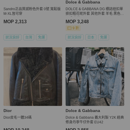
Dolce & Gabbana
Sandro正品質感粉色外套 0號 寬鬆版
DOLCE & GABBANA DG 標誌紐扣單
M-XL皆可穿
排扣粗花呢外套 其他外套 羊毛 黑色
二手 女款
MOP 2,313
MOP 3,248
9 折
狀況良好
台灣
免運
狀況良好
日本
免運
Dior
Dolce & Gabbana
Dior皮毛一體34碼
Dolce & Gabbana 義大利製 Y2K 經典
修身丹寧牛仔外套 EU42