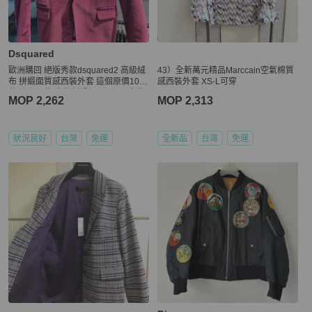
Dsquared
歐洲購回 絕版秀款dsquared2 高級絨
43）全新萬元精品Marccain空氣棉質
布 拼緞面質感西裝外套 這個原價10多
感西裝外套 XS-L可穿
萬 只有一件 收藏割愛價 8800 男女都
MOP 2,262
MOP 2,313
可 男生建議偏瘦穿❤️ 肩寬 42-cm胸48
-cm衣長75cm
狀況良好
台灣
免運
全新品
台灣
免運