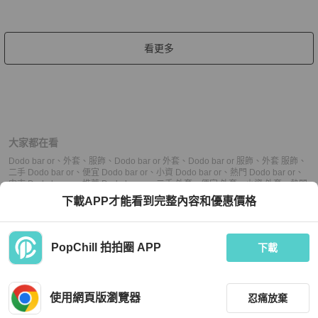
看更多
大家都在看
Dodo bar or
、
外套
、
服飾
、
Dodo bar or 外套
、
Dodo bar or 服飾
、
外套 服飾
、
二手 Dodo bar or
、
便宜 Dodo bar or
、
小資 Dodo bar or
、
熱門 Dodo bar or
、
中古 Dodo bar or
、
推薦 Dodo bar or
、
二手 外套
、
便宜 外套
、
小資 外套
、
熱門
外套
、
中古 外套
、
推薦 外套
、
二手 服飾
、
便宜 服飾
、
小資 服飾
、
熱門 服飾
、
下載APP才能看到完整內容和優惠價格
中古 服飾
、
推薦 服飾
PopChill 拍拍圈 APP
下載
上架
使用網頁版瀏覽器
忍痛放棄