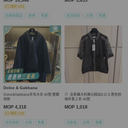
MOP 10,348
MOP 3,855
現折 200
近新閒置品
香港
免運
狀況良好
台灣
免運
Dolce & Gabbana
Dolce&Gabbana羊毛大衣 40號 整體
7）全新義大利萬元精品D.D.S.黑色短
很新
袖外套上衣 40號
MOP 4,318
MOP 1,018
現折 128
狀況良好
台灣
免運
全新品
台灣
免運