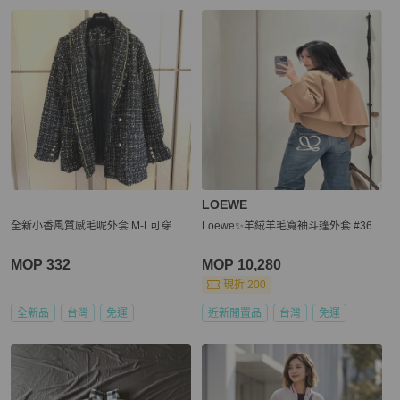
LOEWE
全新小香風質感毛呢外套 M-L可穿
Loewe✨羊絨羊毛寬袖斗篷外套 #36
MOP 332
MOP 10,280
現折 200
全新品
台灣
免運
近新閒置品
台灣
免運