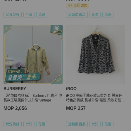
現折 200
狀況良好
台灣
免運
近新閒置品
香港
免運
BURBERRY
iROO
【赫蒂國際精品】 Burberry 巴寶利 中
iROO 高級圖騰花紋西裝外套 黑白色
長款工裝風兩件式外套 vintage
特色高質感 長袖外套 輕透 柔軟舒適
印花 精品【壽司羊羊】二手衣
MOP 2,056
MOP 257
狀況良好
台灣
免運
近新閒置品
台灣
免運