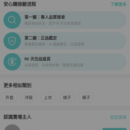
安心購檢驗流程
了解更多
PopChill拍拍圈正品驗證、安心購檢驗流程介紹
第一關：專人品質檢查
確認商品狀況、配件等 符合頁面描述
第二關：正品鑑定
專業鑑定團隊、AI 儀器鑑定、正品證書
90 天仿品退貨
出貨錄影、防掉換封條、雙重防護包裝
更多相似類別
更多
女裝
相似商品推薦
外套
洋裝
上衣
裙子
褲子
認識賣場主人
逛逛賣場
PopChill 拍拍圈嚴選賣家
檸檬Hao
介紹