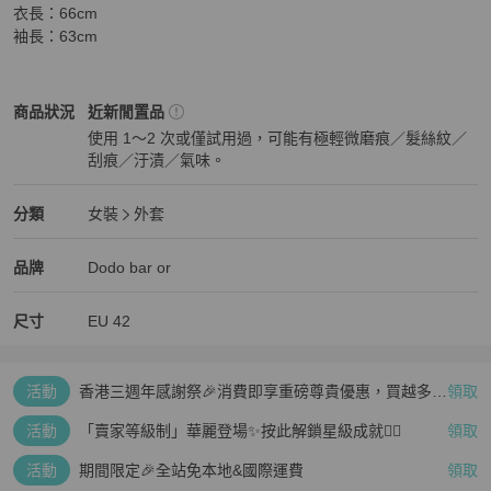
衣長：66cm

袖長：63cm
女裝
商品狀態與細節
商品狀況
近新閒置品
使用 1～2 次或僅試用過，可能有極輕微磨痕／髮絲紋／
刮痕／汙漬／氣味。
近新閒置品
女裝
分類資訊
分類
女裝
外套
女裝
/
外套
推薦
精品
女裝
品牌介紹
品牌
Dodo bar or
尺寸
EU
42
活動
香港三週年感謝祭🎉消費即享重磅尊貴優惠，買越多、
領取
疊越多、賺越多🤑
活動
「賣家等級制」華麗登場✨按此解鎖星級成就👆🏻
領取
活動
期間限定🎉全站免本地&國際運費
領取