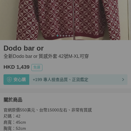
Dodo bar or
全新Dodo bar or 質感外套 42號M-XL可穿
HKD 1,439
免運
安心購
+199 專人檢查品質、正貨鑑定
關於商品
關於
官網原價550美元、台幣15000左右、非常有質感

全新Dodo bar or 質感外套 42號M-XL可穿
商品詳情與購買
尺碼：42

肩寬：45cm

胸寬：52cm
