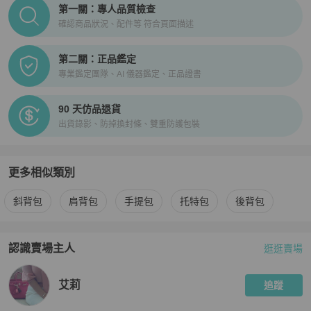
PopChill拍拍圈正品驗證、安心購檢驗流程介紹
第一關：專人品質檢查
確認商品狀況、配件等 符合頁面描述
第二關：正品鑑定
專業鑑定團隊、AI 儀器鑑定、正品證書
90 天仿品退貨
出貨錄影、防掉換封條、雙重防護包裝
更多相似類別
更多
Moschino
女包
相似商品推薦
斜背包
肩背包
手提包
托特包
後背包
認識賣場主人
逛逛賣場
PopChill 拍拍圈嚴選賣家
艾莉
介紹
艾莉
追蹤