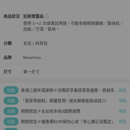
Moschino
女包
商品狀態與細節
商品狀況
近新閒置品
使用 1～2 次或僅試用過，可能有極輕微磨痕／髮絲紋／
刮痕／汙漬／氣味。
近新閒置品
Moschino
女包
分類資訊
分類
女包
斜背包
女包
/
斜背包
推薦
Moschino
Moschino
精品
推薦清單
女包
品牌介紹
品牌
Moschino
尺寸
單一尺寸
活動
香港三週年感謝祭🎉消費即享重磅尊貴優惠，買越多、
領取
疊越多、賺越多🤑
活動
「賣家等級制」華麗登場✨按此解鎖星級成就👆🏻
領取
活動
期間限定🎉全站免本地&國際運費
領取
活動
期間限定🎉優惠價$199保你心安「安心購正貨鑑定」
領取