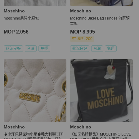
Moschino
Moschino
moschino肩背小廢包
Moschino Biker Bag Fringes 流蘇騎
士包
MOP 2,056
MOP 8,995
現折 200
狀況良好
台灣
免運
狀況良好
台灣
免運
Moschino
Moschino
🧠小浮気見世物小屋🧠義大利製🇮🇹
《仙闆名牌精品》MOSCHINO LOVE