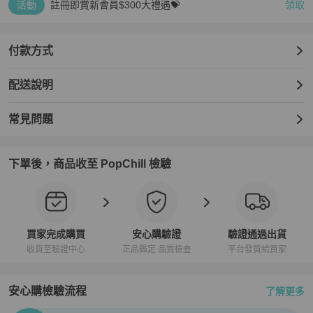
活動
註冊即賞新會員$300大禮遇💝
領取
付款方式
配送說明
常見問題
下單後，商品收至 PopChill 檢驗
買家完成購買
安心購驗證
驗證通過出貨
收貨至驗證中心
正品鑑定 品質檢查
平台發貨給買家
安心購檢驗流程
了解更多