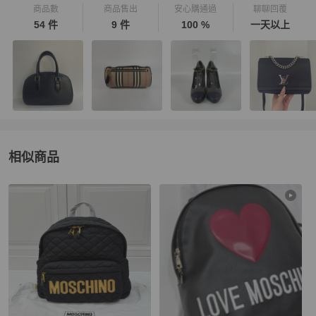
商品數
商品售出
安心購通過
聊聊回覆
54 件
9 件
100 %
一天以上
相似商品
更多相似
Moschino
女包
推薦精品