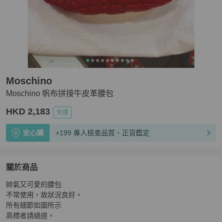
Moschino
Moschino 帆布拼接牛皮革腰包
HKD 2,183
免運
安心購
+199 專人檢查品質、正貨鑑定
關於商品
關於
帥氣又可愛的腰包

Moschino 帆布拼接牛皮革腰包
商品詳情與購買須知
不常使用，故狀況良好。

所有細節如圖所示

高標者請繞道。