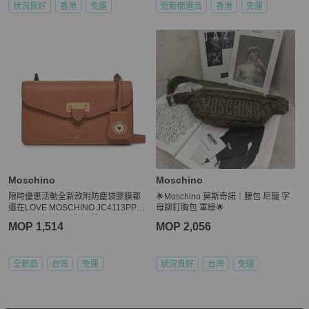
狀況良好
香港
免運
近新閒置品
香港
免運
Moschino
Moschino
限時優惠活動全新款附防塵袋膠膜都
🌟Moschino 莫斯奇諾｜腰包 尼龍 字
還在LOVE MOSCHINO JC4113PP1I
母鉚釘胸包 軍綠🌟
LJ0201 皮穿釦側背包(棕)
MOP 1,514
MOP 2,056
全新品
台灣
免運
狀況良好
台灣
免運