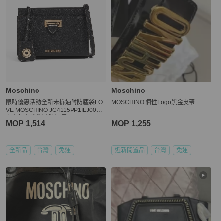
Moschino
Moschino
限時優惠活動全新未拆過附防塵袋LO
MOSCHINO 個性Logo黑金皮帶
VE MOSCHINO JC4115PP1ILJ0000
皮穿釦寬背帶側背包(黑)
MOP 1,514
MOP 1,255
全新品
台灣
免運
近新閒置品
台灣
免運