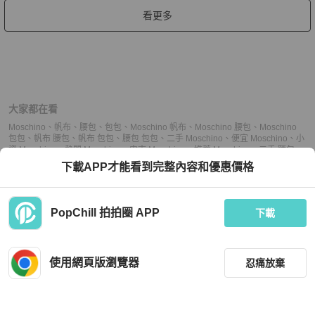
看更多
大家都在看
Moschino
、
帆布
、
腰包
、
包包
、
Moschino 帆布
、
Moschino 腰包
、
Moschino
包包
、
帆布 腰包
、
帆布 包包
、
腰包 包包
、
二手 Moschino
、
便宜 Moschino
、
小
資 Moschino
、
熱門 Moschino
、
中古 Moschino
、
推薦 Moschino
、
二手 腰包
、
便宜 腰包
、
小資 腰包
、
熱門 腰包
、
中古 腰包
、
推薦 腰包
、
二手 包包
、
便宜 包
下載APP才能看到完整內容和優惠價格
包
、
小資 包包
、
熱門 包包
、
中古 包包
、
推薦 包包
PopChill 拍拍圈 APP
下載
上架
使用網頁版瀏覽器
忍痛放棄
議價
購買
收藏
(
13
)
聊聊