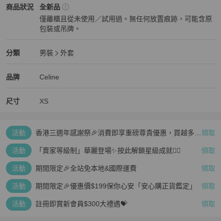
Celine
男裝
商品狀態與細節
商品狀況
全新品
僅離櫃且從未使用／試用過。無任何放置痕跡，可能含原
包裝或吊牌。
全新品
Celine
男裝
分類資訊
分類
男裝
外套
男裝
/
外套
推薦
Celine
Celine
精品
推薦清單
男裝
品牌介紹
品牌
Celine
尺寸
XS
活動
香港三週年感謝祭🎉消費即享重磅尊貴優惠，買越多、
領取
疊越多、賺越多🤑
活動
「賣家等級制」華麗登場✨按此解鎖星級成就👆🏻
領取
活動
期間限定🎉全站免本地&國際運費
領取
活動
期間限定🎉優惠價$199保你心安「安心購正貨鑑定」
領取
活動
註冊即賞新會員$300大禮遇💝
領取