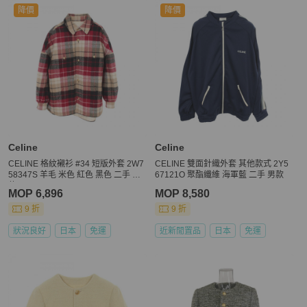
降價
降價
Celine
Celine
CELINE 格紋襯衫 #34 短版外套 2W7
CELINE 雙面針織外套 其他款式 2Y5
58347S 羊毛 米色 紅色 黑色 二手 女
67121O 聚酯纖維 海軍藍 二手 男款
款
MOP 6,896
MOP 8,580
9 折
9 折
狀況良好
日本
免運
近新閒置品
日本
免運