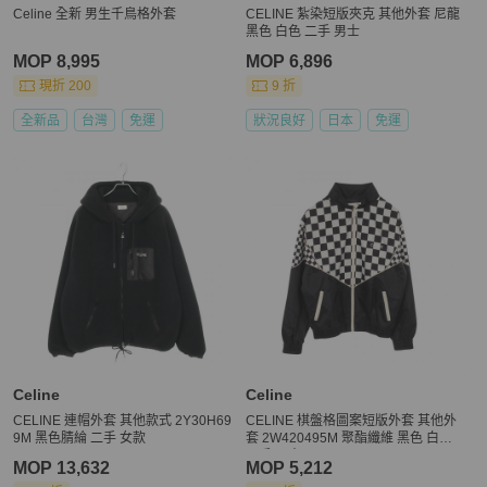
Celine 全新 男生千鳥格外套
CELINE 紮染短版夾克 其他外套 尼龍
黑色 白色 二手 男士
MOP 8,995
MOP 6,896
現折 200
9 折
全新品
台灣
免運
狀況良好
日本
免運
Celine
Celine
CELINE 連帽外套 其他款式 2Y30H69
CELINE 棋盤格圖案短版外套 其他外
9M 黑色腈綸 二手 女款
套 2W420495M 聚酯纖維 黑色 白色
二手 男士
MOP 13,632
MOP 5,212