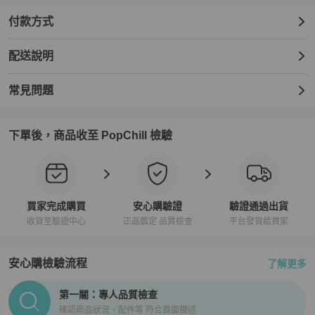
付款方式
配送說明
常見問題
下單後，商品收至 PopChill 檢驗
買家完成購買
安心購驗證
驗證通過出貨
收貨至驗證中心
正品鑑定 品質檢查
平台發貨給買家
安心購檢驗流程
了解更多
PopChill拍拍圈正品驗證、安心購檢驗流程介紹
第一關：專人品質檢查
確認商品狀況、配件等 符合頁面描述