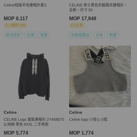
Celine短版羊毛連帽外套S
CELINE 男士黑色尼龍風衣連帽衫，
全新，尺寸 50
MOP 6,117
MOP 17,948
現折 200
9 折
狀況良好
台灣
免運
近新閒置品
日本
免運
Celine
Celine
CELINE Logo 寬鬆連帽衫 2Y468670
Celine logo 小背心 S號
Q 純棉 黑色 #XXL 二手男款
MOP 5,774
MOP 1,774