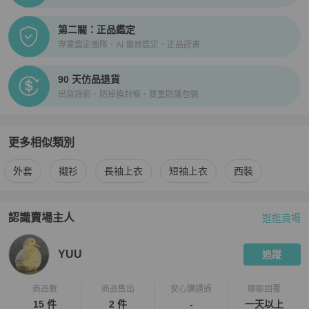
第二關：正品鑑定
專業鑑定團隊、AI 儀器鑑定、正品證書
90 天仿品退貨
出貨錄影、防掉換封條、雙重防護包裝
更多相似類別
更多
Celine
男裝
相似商品推薦
外套
襯衫
長袖上衣
短袖上衣
西裝
認識賣場主人
逛逛賣場
PopChill 拍拍圈嚴選賣家
YUU
介紹
YUU
追蹤
商品數
商品售出
安心購通過
聊聊回覆
15 件
2 件
-
一天以上