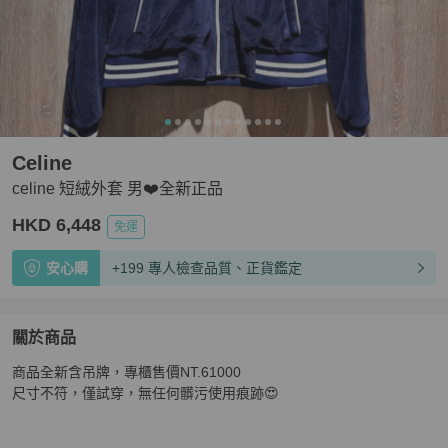
Celine
celine 短絨外套 男❤️全新正品
HKD 6,448
免運
安心購
+199 專人檢查品質、正貨鑑定
關於商品
關於
商品全新含吊牌，專櫃售價NT.61000

celine 短絨外套 男❤️全新正品
商品詳情與購買須知
尺寸不符，僅試穿，無任何髒污使用痕跡😍