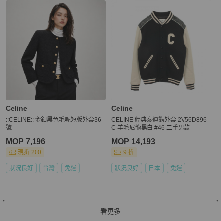
Celine
Celine
::CELINE:: 金釦黑色毛呢短版外套36
CELINE 經典泰迪熊外套 2V56D896
號
C 羊毛尼龍黑白 #46 二手男款
MOP 7,196
MOP 14,193
現折 200
9 折
狀況良好
台灣
免運
狀況良好
日本
免運
看更多