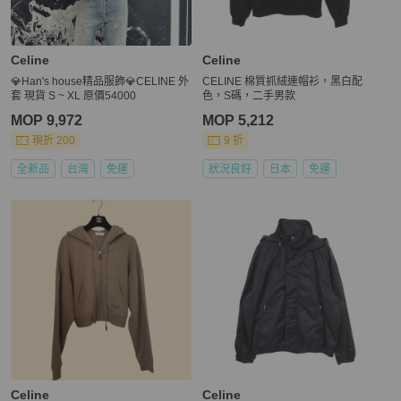
Celine
Celine
💎Han's house精品服飾💎CELINE 外
CELINE 棉質抓絨連帽衫，黑白配
套 現貨 S ~ XL 原價54000
色，S碼，二手男款
MOP 9,972
MOP 5,212
現折 200
9 折
全新品
台灣
免運
狀況良好
日本
免運
Celine
Celine