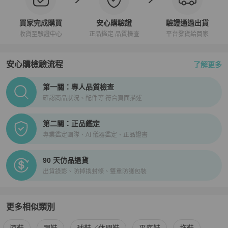
買家完成購買
安心購驗證
驗證通過出貨
收貨至驗證中心
正品鑑定 品質檢查
平台發貨給買家
安心購檢驗流程
了解更多
PopChill拍拍圈正品驗證、安心購檢驗流程介紹
第一關：專人品質檢查
確認商品狀況、配件等 符合頁面描述
第二關：正品鑑定
專業鑑定團隊、AI 儀器鑑定、正品證書
90 天仿品退貨
出貨錄影、防掉換封條、雙重防護包裝
更多相似類別
更多
Roger Vivier
女鞋
相似商品推薦