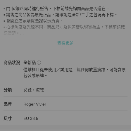
▫ 門市/網路同時進行販售，下標前請先詢問商品是否還在。

▫ 銷售之商品皆為原廠正品，請確認過全新/二手之包況再下標。

▫ 會開立店家購買憑證以示負責。

▫ 拍攝角度及光線不同，商品尺寸及色差皆以現貨為主，下標前請確
認清楚。

▫ 因個人新舊程度認知不同，請善用即時通與我們確認商品狀況。
查看更多
Roger Vivier
女鞋
商品狀態與細節
商品狀況
全新品
僅離櫃且從未使用／試用過。無任何放置痕跡，可能含原
包裝或吊牌。
全新品
Roger Vivier
女鞋
分類資訊
分類
女鞋
涼鞋
女鞋
/
涼鞋
推薦
Roger Vivier
Roger Vivier
精品
推薦清單
女鞋
品牌介紹
品牌
Roger Vivier
尺寸
EU
38.5