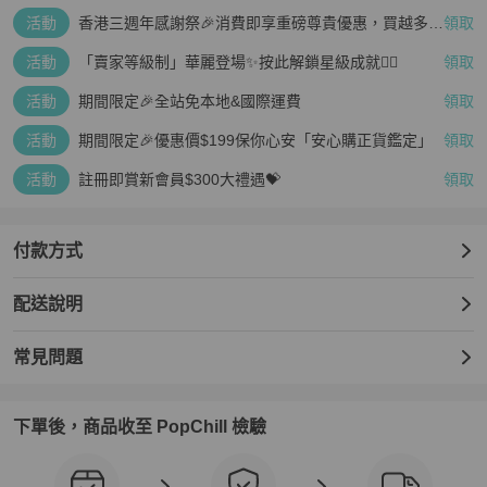
活動
香港三週年感謝祭🎉消費即享重磅尊貴優惠，買越多、
領取
疊越多、賺越多🤑
活動
「賣家等級制」華麗登場✨按此解鎖星級成就👆🏻
領取
活動
期間限定🎉全站免本地&國際運費
領取
活動
期間限定🎉優惠價$199保你心安「安心購正貨鑑定」
領取
活動
註冊即賞新會員$300大禮遇💝
領取
付款方式
配送說明
常見問題
下單後，商品收至 PopChill 檢驗