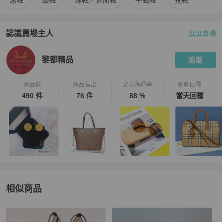
涼鞋
跟鞋
球鞋／休閒鞋
平底鞋
拖鞋
認識賣場主人
逛逛賣場
PopChill 拍拍圈嚴選賣家
黎都精品
介紹
黎都精品
追蹤
商品數
商品售出
安心購通過
聊聊回覆
490 件
76 件
88 %
當天回覆
相似商品
更多相似
Roger Vivier
女鞋
推薦精品