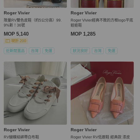
Roger Vivier
Roger Vivier
限量RV雙色皮鞋（約5公分高）99.
Roger Vivier經典不敗的方框logo平底
9%新！36號
娃娃鞋
MOP 5,140
MOP 1,285
現折 200
近新閒置品
台灣
免運
狀況良好
台灣
免運
Roger Vivier
Roger Vivier
RV蝴蝶結綁帶白布鞋
Roger Vivier RV低跟鞋 經典款 漆皮