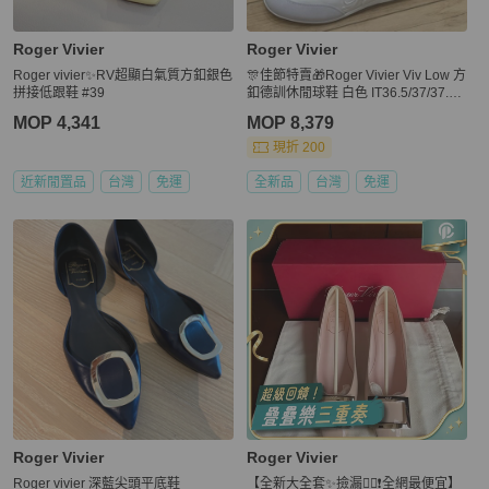
Roger Vivier
Roger Vivier
Roger vivier✨RV超顯白氣質方釦銀色
🎊佳節特賣🎁Roger Vivier Viv Low 方
拼接低跟鞋 #39
釦德訓休閒球鞋 白色 IT36.5/37/37.5/
38.5
MOP 4,341
MOP 8,379
現折 200
近新閒置品
台灣
免運
全新品
台灣
免運
Roger Vivier
Roger Vivier
Roger vivier 深藍尖頭平底鞋
【​​全新大全套✨撿漏✌🏻️❗️全網最便宜】