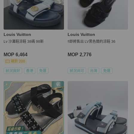
Louis Vuitton
Louis Vuitton
Lv 沙灘鞋涼鞋 38碼 98新
‼️即將售出 LV黑色簡約涼鞋 36
MOP 6,464
MOP 2,776
現折 200
狀況良好
香港
免運
狀況尚可
台灣
免運