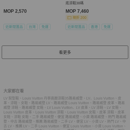
底涼鞋38碼
MOP 2,570
MOP 7,460
現折 200
近新閒置品
台灣
免運
近新閒置品
香港
免運
看更多
大家都在看
LV 契型鞋
、
Louis Vuitton 丹寧高跟涼鞋35
路易威登
、
LV
、
Louis Vuitton
、
皮
革
、
涼鞋
、
女鞋
、
路易威登 LV
、
路易威登 Louis Vuitton
、
路易威登 皮革
、
路易
威登 涼鞋
、
路易威登 女鞋
、
LV Louis Vuitton
、
LV 皮革
、
LV 涼鞋
、
LV 女鞋
、
Louis Vuitton 皮革
、
Louis Vuitton 涼鞋
、
Louis Vuitton 女鞋
、
皮革 涼鞋
、
皮革
女鞋
、
涼鞋 女鞋
、
二手 路易威登
、
便宜 路易威登
、
小資 路易威登
、
熱門 路易威
登
、
中古 路易威登
、
推薦 路易威登
、
二手 LV
、
便宜 LV
、
小資 LV
、
熱門 LV
、
中
古 LV
、
推薦 LV
、
二手 Louis Vuitton
、
便宜 Louis Vuitton
、
小資 Louis Vuitton
、