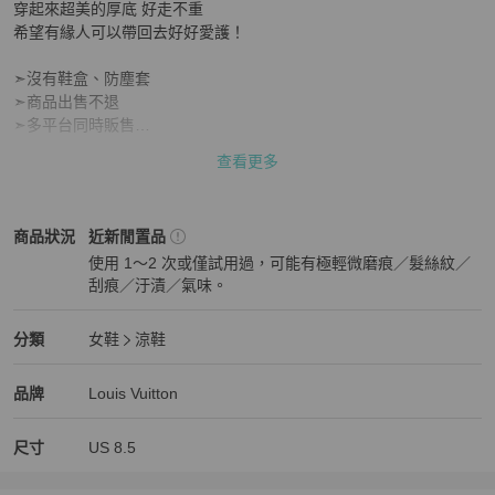
穿起來超美的厚底 好走不重

希望有緣人可以帶回去好好愛護！

➣沒有鞋盒、防塵套

➣商品出售不退

➣多平台同時販售

查看更多
#louisvuitton #LouisVuitton #厚底涼鞋 #厚底跟鞋
Louis Vuitton
女鞋
商品狀態與細節
商品狀況
近新閒置品
使用 1～2 次或僅試用過，可能有極輕微磨痕／髮絲紋／
刮痕／汙漬／氣味。
近新閒置品
Louis Vuitton
女鞋
分類資訊
分類
女鞋
涼鞋
女鞋
/
涼鞋
推薦
Louis Vuitton
Louis Vuitton
精品
推薦清單
女鞋
品牌介紹
品牌
Louis Vuitton
尺寸
US
8.5