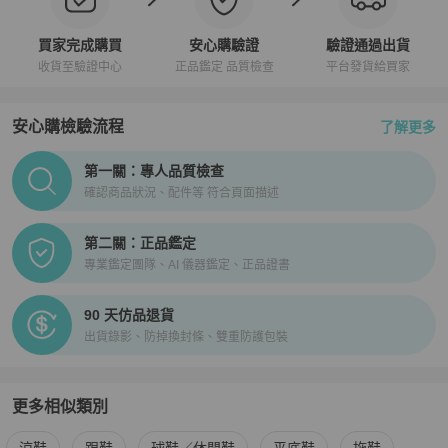
買家完成購買
安心購驗證
驗證通過出貨
收貨至驗證中心
正品鑑定 品質檢查
平台發貨給買家
安心購檢驗流程
了解更多
PopChill拍拍圈正品驗證、安心購檢驗流程介紹
第一關：專人品質檢查
確認商品狀況、配件等 符合頁面描述
第二關：正品鑑定
專業鑑定團隊、AI 儀器鑑定、正品證書
90 天仿品退貨
出貨錄影、防掉換封條、雙重防護包裝
更多相似類別
更多
Louis Vuitton
女鞋
相似商品推薦