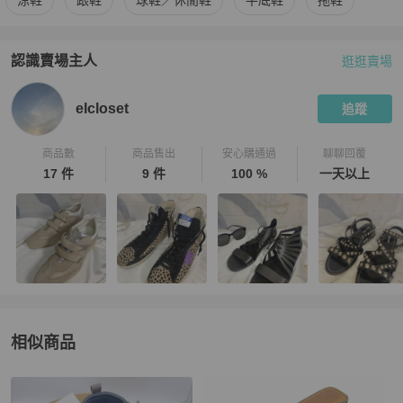
涼鞋
跟鞋
球鞋／休閒鞋
平底鞋
拖鞋
認識賣場主人
逛逛賣場
PopChill 拍拍圈嚴選賣家
elcloset
介紹
elcloset
追蹤
商品數
商品售出
安心購通過
聊聊回覆
17 件
9 件
100 %
一天以上
相似商品
更多相似
Louis Vuitton
女鞋
推薦精品