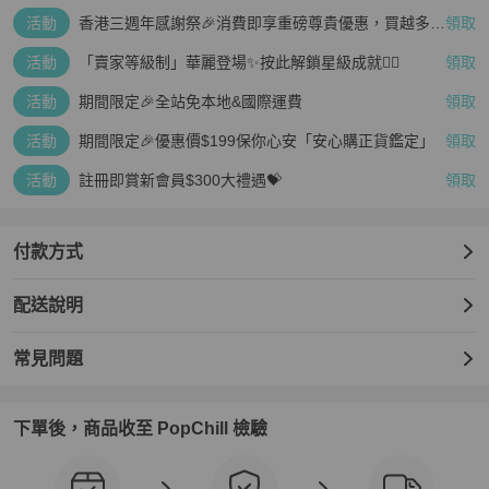
活動
香港三週年感謝祭🎉消費即享重磅尊貴優惠，買越多、
領取
疊越多、賺越多🤑
活動
「賣家等級制」華麗登場✨按此解鎖星級成就👆🏻
領取
活動
期間限定🎉全站免本地&國際運費
領取
活動
期間限定🎉優惠價$199保你心安「安心購正貨鑑定」
領取
活動
註冊即賞新會員$300大禮遇💝
領取
付款方式
配送說明
常見問題
下單後，商品收至 PopChill 檢驗