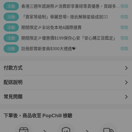
活動
香港三週年感謝祭🎉消費即享重磅尊貴優惠，買越多、
領取
疊越多、賺越多🤑
活動
「賣家等級制」華麗登場✨按此解鎖星級成就👆🏻
領取
活動
期間限定🎉全站免本地&國際運費
領取
活動
期間限定🎉優惠價$199保你心安「安心購正貨鑑定」
領取
活動
註冊即賞新會員$300大禮遇💝
領取
付款方式
配送說明
常見問題
下單後，商品收至 PopChill 檢驗