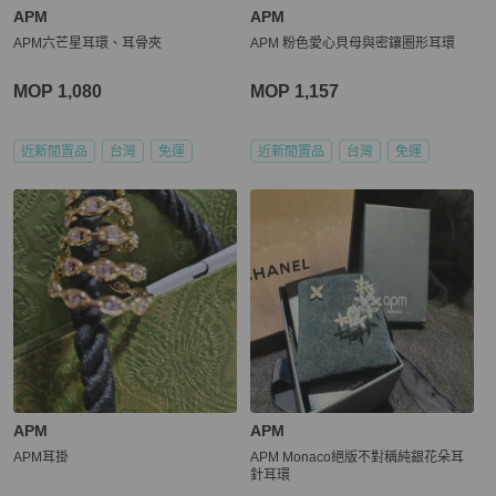
APM
APM
APM六芒星耳環、耳骨夾
APM 粉色愛心貝母與密鑲圈形耳環
MOP 1,080
MOP 1,157
近新閒置品
台灣
免運
近新閒置品
台灣
免運
APM
APM
APM耳掛
APM Monaco絕版不對稱純銀花朵耳
針耳環