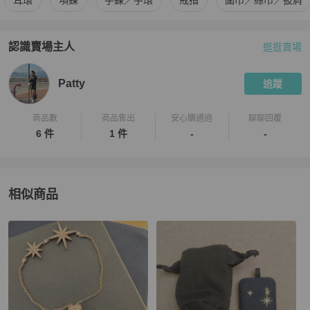
耳環
項鍊
手鍊／手環
戒指
圍巾／絲巾／披肩
認識賣場主人
逛逛賣場
PopChill 拍拍圈嚴選賣家
Patty
介紹
Patty
追蹤
商品數
商品售出
安心購通過
聊聊回覆
6 件
1 件
-
-
相似商品
更多相似
APM
女士配件
推薦精品