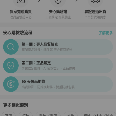
買家完成購買
安心購驗證
驗證通過出貨
收貨至驗證中心
正品鑑定 品質檢查
平台發貨給買家
安心購檢驗流程
了解更多
PopChill拍拍圈正品驗證、安心購檢驗流程介紹
第一關：專人品質檢查
確認商品狀況、配件等 符合頁面描述
第二關：正品鑑定
專業鑑定團隊、AI 儀器鑑定、正品證書
90 天仿品退貨
出貨錄影、防掉換封條、雙重防護包裝
更多相似類別
更多
APM
女士配件
相似商品推薦