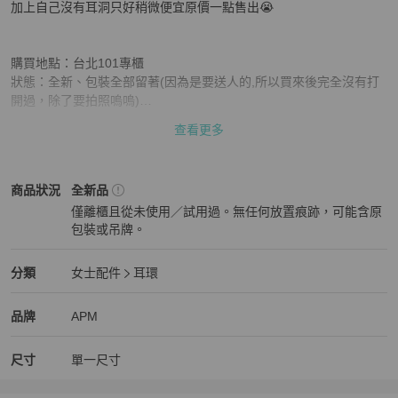
加上自己沒有耳洞只好稍微便宜原價一點售出😭

購買地點：台北101專櫃

狀態：全新、包裝全部留著(因為是要送人的,所以買來後完全沒有打
開過，除了要拍照嗚嗚)

全球保固，也有購買紀錄可以至專櫃查詢！

查看更多
誠可議價
APM
女士配件
商品狀態與細節
商品狀況
全新品
僅離櫃且從未使用／試用過。無任何放置痕跡，可能含原
包裝或吊牌。
全新品
APM
女士配件
分類資訊
分類
女士配件
耳環
女士配件
/
耳環
推薦
APM
APM
精品
推薦清單
女士配件
品牌介紹
品牌
APM
尺寸
單一尺寸