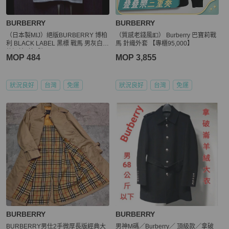
BURBERRY
BURBERRY
（日本製MIJ）絕版BURBERRY 博柏
（質感老錢風💵） Burberry 巴寶莉戰
利 BLACK LABEL 黑標 戰馬 男灰白條
馬 針織外套 【專櫃95,000】
紋短袖T恤3號
MOP 484
MOP 3,855
狀況良好
台灣
免運
狀況良好
台灣
免運
BURBERRY
BURBERRY
BURBERRY男仕2手微厚長版經典大
男神M碼／Burberry／ 頂級款／拿破