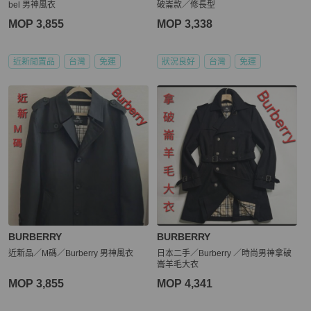
bel 男神風衣
破崙款／修長型
MOP 3,855
MOP 3,338
近新閒置品
台灣
免運
狀況良好
台灣
免運
BURBERRY
BURBERRY
近新品／M碼／Burberry 男神風衣
日本二手／Burberry ／時尚男神拿破
崙羊毛大衣
MOP 3,855
MOP 4,341