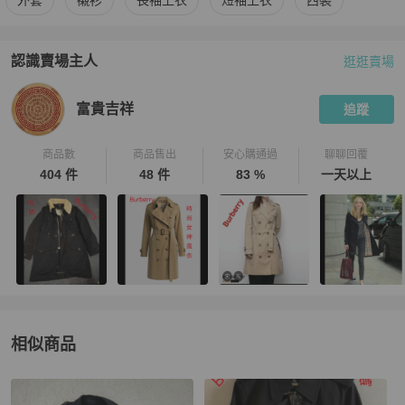
外套
襯衫
長袖上衣
短袖上衣
西裝
認識賣場主人
逛逛賣場
PopChill 拍拍圈嚴選賣家
富貴吉祥
介紹
富貴吉祥
追蹤
商品數
商品售出
安心購通過
聊聊回覆
404 件
48 件
83 %
一天以上
相似商品
更多相似
BURBERRY
男裝
推薦精品