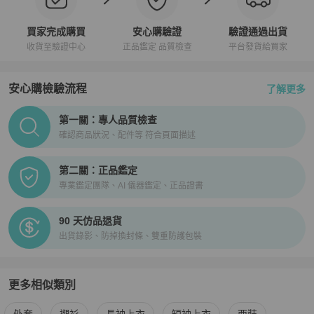
買家完成購買
安心購驗證
驗證通過出貨
收貨至驗證中心
正品鑑定 品質檢查
平台發貨給買家
安心購檢驗流程
了解更多
PopChill拍拍圈正品驗證、安心購檢驗流程介紹
第一關：專人品質檢查
確認商品狀況、配件等 符合頁面描述
第二關：正品鑑定
專業鑑定團隊、AI 儀器鑑定、正品證書
90 天仿品退貨
出貨錄影、防掉換封條、雙重防護包裝
更多相似類別
更多
BURBERRY
男裝
相似商品推薦