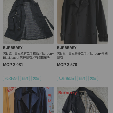
BURBERRY
BURBERRY
男M號／日本稀有二手精品／Burberry
男M碼／日本特優二手／Burberry黑標
Black Label 男神風衣／有保暖襯裡
風衣
MOP 3,081
MOP 3,570
狀況良好
台灣
免運
近新閒置品
台灣
免運