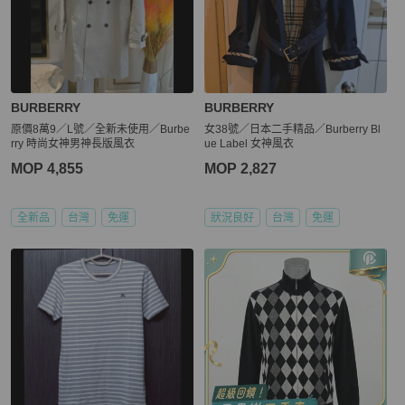
BURBERRY
BURBERRY
原價8萬9／L號／全新未使用／Burbe
女38號／日本二手精品／Burberry Bl
rry 時尚女神男神長版風衣
ue Label 女神風衣
MOP 4,855
MOP 2,827
全新品
台灣
免運
狀況良好
台灣
免運