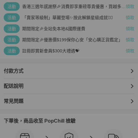
活動
香港三週年感謝祭🎉消費即享重磅尊貴優惠，買越多、
領取
疊越多、賺越多🤑
活動
「賣家等級制」華麗登場✨按此解鎖星級成就👆🏻
領取
活動
期間限定🎉全站免本地&國際運費
領取
活動
期間限定🎉優惠價$199保你心安「安心購正貨鑑定」
領取
活動
註冊即賞新會員$300大禮遇💝
領取
付款方式
配送說明
常見問題
下單後，商品收至 PopChill 檢驗