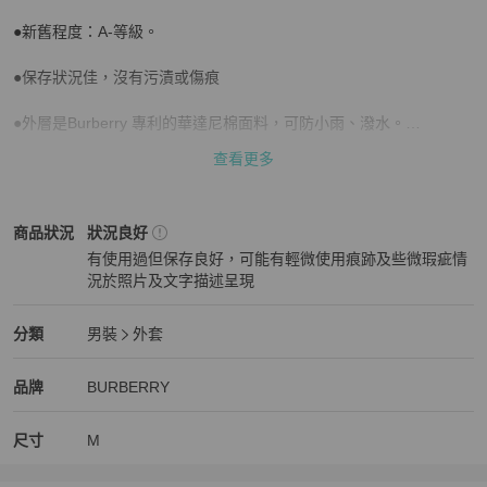
●新舊程度：A-等級。

●保存狀況佳，沒有污漬或傷痕

●外層是Burberry 專利的華達尼棉面料，可防小雨、潑水。

查看更多
●內層有菱格紋保暖棉裡襯。固定式，不能拆下。

●男女皆可穿

BURBERRY
男裝
商品狀態與細節
商品狀況
狀況良好
●此款無腰帶

有使用過但保存良好，可能有輕微使用痕跡及些微瑕疵情
況於照片及文字描述呈現
●尺碼：男生M碼(女生約等於40號)。

狀況良好
●尺寸：cm

BURBERRY
男裝
分類資訊
分類
男裝
外套
肩45

男裝
/
外套
推薦
胸寬52

BURBERRY
BURBERRY
精品
推薦清單
男裝
品牌介紹
品牌
BURBERRY
胸圍104

袖長62

尺寸
M
衣長86