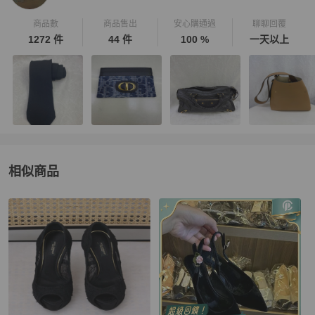
商品數
商品售出
安心購通過
聊聊回覆
1272 件
44 件
100 %
一天以上
相似商品
更多相似
Dolce & Gabbana
女鞋
推薦精品