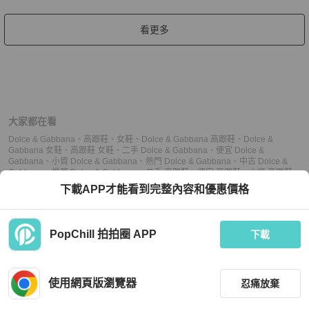
看更多
大家都在看
Dolce & Gabbana
、
高跟鞋
、
女鞋
、
Dolce & Gabbana 高跟鞋
、
Dolce &
Gabbana 女鞋
、
高跟鞋 女鞋
、
二手 Dolce & Gabbana
、
便宜 Dolce &
Gabbana
、
小資 Dolce & Gabbana
、
熱門 Dolce & Gabbana
、
中古 Dolce &
Gabbana
、
推薦 Dolce & Gabbana
、
二手 高跟鞋
、
便宜 高跟鞋
、
小資 高跟鞋
、
熱門 高跟鞋
、
中古 高跟鞋
、
推薦 高跟鞋
、
二手 女鞋
、
便宜 女鞋
、
小資 女鞋
、
下載APP才能看到完整內容和優惠價格
熱門 女鞋
、
中古 女鞋
、
推薦 女鞋
PopChill 拍拍圈 APP
下載
上架
使用網頁版瀏覽器
忍痛放棄