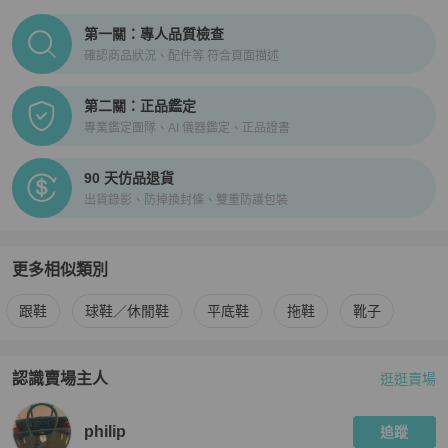
PopChill拍拍圈正品驗證、安心購檢驗流程介紹
第一關：專人品質檢查
確認商品狀況、配件等 符合頁面描述
第二關：正品鑑定
專業鑑定團隊、AI 儀器鑑定、正品證書
90 天仿品退貨
出貨錄影、防掉換封條、雙重防護包裝
更多相似類別
更多
Dolce & Gabbana
女鞋
相似商品推薦
跟鞋
球鞋／休閒鞋
平底鞋
拖鞋
靴子
認識賣場主人
逛逛賣場
PopChill 拍拍圈嚴選賣家
philip
介紹
philip
追蹤