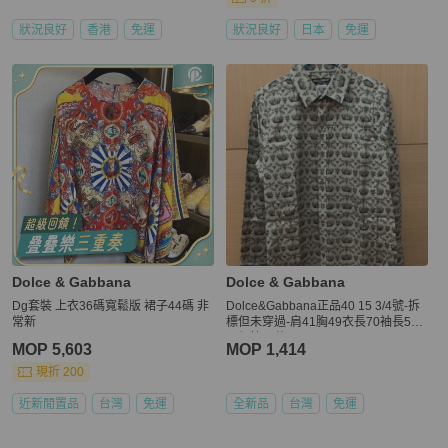
狀況良好
香港
免運
狀況良好
日本
免運
Dolce & Gabbana
Dolce & Gabbana
Dg套裝 上衣36碼寬鬆版 裙子44碼 非
Dolce&Gabbana正品40 15 3/4號-拆
常新
標但未穿過-肩41胸49衣長70袖長59
原價快兩萬
MOP 5,603
MOP 1,414
現折 200
近新閒置品
台灣
免運
全新品
台灣
免運