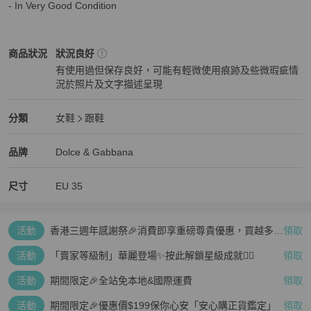
- In Very Good Condition
Dolce & Gabbana
女鞋
商品狀態與細節
商品狀況
狀況良好
有使用過但保存良好，可能有輕微使用痕跡及些微瑕疵情
況於照片及文字描述呈現
狀況良好
Dolce & Gabbana
女鞋
分類資訊
分類
女鞋
跟鞋
女鞋
/
跟鞋
推薦
Dolce & Gabbana
Dolce & Gabbana
精品
推薦清單
女鞋
品牌介紹
品牌
Dolce & Gabbana
尺寸
EU
35
活動
香港三週年感謝祭🎉消費即享重磅尊貴優惠，買越多、
領取
疊越多、賺越多🤑
活動
「賣家等級制」華麗登場✨按此解鎖星級成就👆🏻
領取
活動
期間限定🎉全站免本地&國際運費
領取
活動
期間限定🎉優惠價$199保你心安「安心購正貨鑑定」
領取