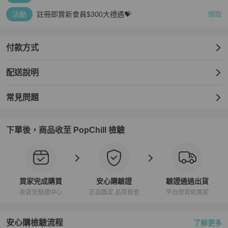
活動
註冊即賞新會員$300大禮遇💝
領取
付款方式
配送說明
常見問題
下單後，商品收至 PopChill 檢驗
買家完成購買
安心購驗證
驗證通過出貨
收貨至驗證中心
正品鑑定 品質檢查
平台發貨給買家
安心購檢驗流程
了解更多