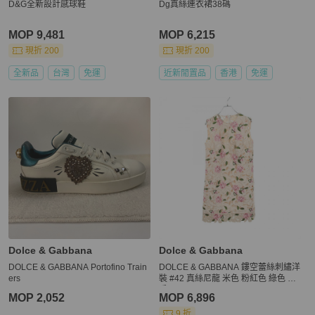
D&G全新設計感球鞋
Dg真絲連衣裙38碼
MOP 9,481
MOP 6,215
現折 200
現折 200
全新品
台灣
免運
近新閒置品
香港
免運
Dolce & Gabbana
Dolce & Gabbana
DOLCE & GABBANA Portofino Train
DOLCE & GABBANA 鏤空蕾絲刺繡洋
ers
裝 #42 真絲尼龍 米色 粉紅色 綠色 二
手
MOP 2,052
MOP 6,896
9 折