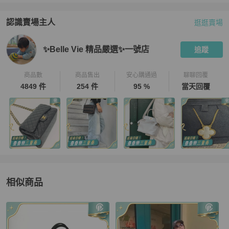
認識賣場主人
逛逛賣場
PopChill 拍拍圈嚴選賣家
✨Belle Vie 精品嚴選✨一號店
介紹
✨Belle Vie 精品嚴選✨一號店
追蹤
商品數
商品售出
安心購通過
聊聊回覆
4849 件
254 件
95 %
當天回覆
相似商品
更多相似
Alexander Wang
女包
推薦精品