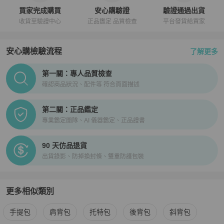
買家完成購買
安心購驗證
驗證通過出貨
收貨至驗證中心
正品鑑定 品質檢查
平台發貨給買家
安心購檢驗流程
了解更多
PopChill拍拍圈正品驗證、安心購檢驗流程介紹
第一關：專人品質檢查
確認商品狀況、配件等 符合頁面描述
第二關：正品鑑定
專業鑑定團隊、AI 儀器鑑定、正品證書
90 天仿品退貨
出貨錄影、防掉換封條、雙重防護包裝
更多相似類別
更多
Alexander Wang
女包
相似商品推薦
手提包
肩背包
托特包
後背包
斜背包