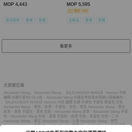
盒子
MOP 4,443
MOP 5,595
現折 200
狀況良好
香港
免運
全新品
香港
免運
看更多
大家都在看
Alexander Wang
、
Alexander Wang
、
【ALEXANDER WANG】 Heiress 中款
鑲鑽 水鑽手拿包COLA色
、
Alexander Wang 珍藏走秀款真皮黑銀小款編織包
、
【ALEXANDER WANG】Heiress 中款 鑲鑽 水鑽 手拿包 手提包 晚宴包 白色
Alexander Wang
、
黑色
、
皮革
、
手提包
、
包包
、
黑色 Alexander Wang
、
黑色
皮革
、
黑色 手提包
、
黑色 包包
、
Alexander Wang 皮革
、
Alexander Wang 手提
包
、
Alexander Wang 包包
、
皮革 手提包
、
皮革 包包
、
手提包 包包
、
二手
Alexander Wang
、
便宜 Alexander Wang
、
小資 Alexander Wang
、
熱門
Alexander Wang
、
中古 Alexander Wang
、
推薦 Alexander Wang
、
二手 手提
包
、
便宜 手提包
、
小資 手提包
、
熱門 手提包
、
中古 手提包
、
推薦 手提包
、
二手