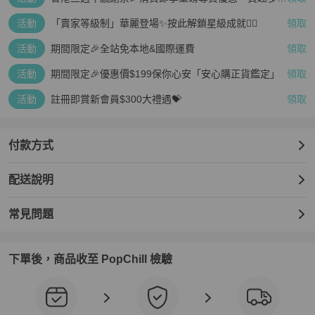
疊越多、賺越多🤑
活動
「賣家等級制」華麗登場✨按此解鎖星級成就👆🏻
領取
活動
期間限定🎉全站免本地&國際運費
領取
活動
期間限定🎉優惠價$199保你心安「安心購正貨鑑定」
領取
活動
註冊即賞新會員$300大禮遇💝
領取
付款方式
配送說明
常見問題
下單後，商品收至 PopChill 檢驗