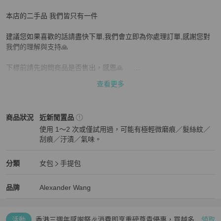
本店的二手品 我們皆只有一件

建議您如果喜歡的話請盡快下單,我們會立即為你處理訂單,感謝您對
我們的理解與支持🙏

下標前請先詢問商品是否售出，感恩🙏     

查看更多
支持零卡分期  歡迎詢問

如果是二手品售出不退

Alexander Wang
女包
商品狀態與細節
商品狀況
近新閒置品
使用 1～2 次或僅試用過，可能有極輕微磨痕／髮絲紋／
下單前請先確認好尺寸唷
刮痕／汙漬／氣味。
近新閒置品
Alexander Wang
女包
分類資訊
分類
女包
手提包
女包
/
手提包
推薦
Alexander Wang
Alexander Wang
精品
推薦清單
女包
品牌介紹
品牌
Alexander Wang
活動
香港三週年感謝祭🎉消費即享重磅尊貴優惠，買越多、
領取