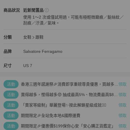
Salvatore Ferragamo
女鞋
商品狀態與細節
商品狀況
近新閒置品
使用 1～2 次或僅試用過，可能有極輕微磨痕／髮絲紋／
刮痕／汙漬／氣味。
近新閒置品
Salvatore Ferragamo
女鞋
分類資訊
分類
女鞋
跟鞋
女鞋
/
跟鞋
推薦
Salvatore Ferragamo
Salvatore Ferragamo
精品
推薦清單
女鞋
品牌介紹
品牌
Salvatore Ferragamo
尺寸
US
7
活動
香港三週年感謝祭🎉消費即享重磅尊貴優惠，買越多、
領取
疊越多、賺越多🤑
活動
賣得越多，慳得越多🤑 抽成最高5%、物流費最高$800
領取
🤩 再見無上限抽成👋🏻
活動
「賣家等級制」華麗登場✨按此解鎖星級成就👆🏻
領取
活動
期間限定🎉全站免本地&國際運費
領取
活動
期間限定🎉優惠價$199保你心安「安心購正貨鑑定」
領取