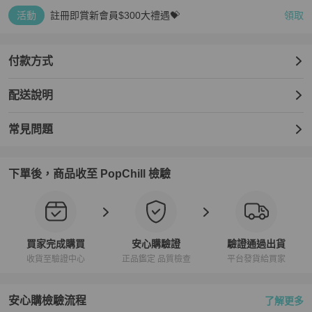
活動
註冊即賞新會員$300大禮遇💝
領取
付款方式
配送說明
常見問題
下單後，商品收至 PopChill 檢驗
買家完成購買
安心購驗證
驗證通過出貨
收貨至驗證中心
正品鑑定 品質檢查
平台發貨給買家
安心購檢驗流程
了解更多