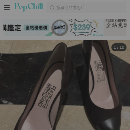
搜尋商品或用戶
1
/
10