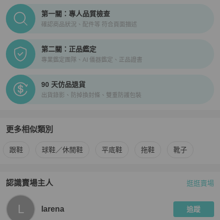
PopChill拍拍圈正品驗證、安心購檢驗流程介紹
第一關：專人品質檢查
確認商品狀況、配件等 符合頁面描述
第二關：正品鑑定
專業鑑定團隊、AI 儀器鑑定、正品證書
90 天仿品退貨
出貨錄影、防掉換封條、雙重防護包裝
更多相似類別
更多
Salvatore Ferragamo
女鞋
相似商品推薦
跟鞋
球鞋／休閒鞋
平底鞋
拖鞋
靴子
認識賣場主人
逛逛賣場
PopChill 拍拍圈嚴選賣家
larena
介紹
L
larena
追蹤