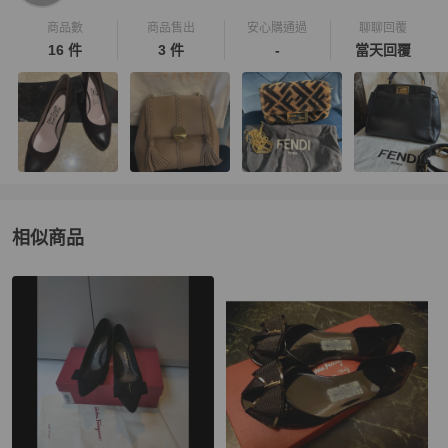
商品數
商品售出
安心購通過
聊聊回覆
16 件
3 件
-
當天回覆
相似商品
更多相似
Salvatore Ferragamo
女鞋
推薦精品