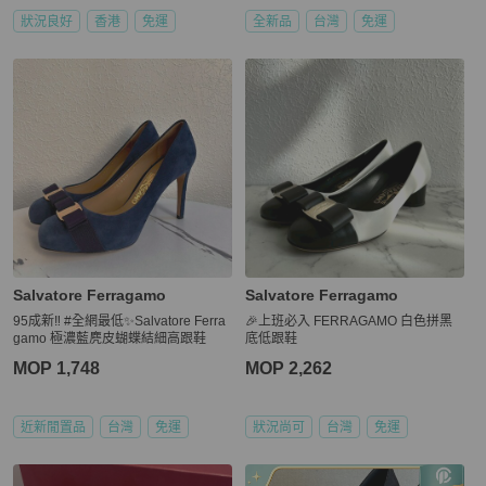
狀況良好
香港
免運
全新品
台灣
免運
Salvatore Ferragamo
Salvatore Ferragamo
95成新‼️ #全網最低✨Salvatore Ferra
🎉上班必入 FERRAGAMO 白色拼黑
gamo 極濃藍麂皮蝴蝶結細高跟鞋
底低跟鞋
MOP 1,748
MOP 2,262
近新閒置品
台灣
免運
狀況尚可
台灣
免運