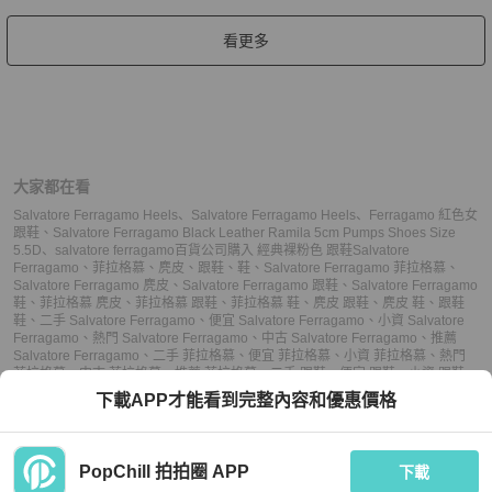
看更多
大家都在看
Salvatore Ferragamo Heels
、
Salvatore Ferragamo Heels
、
Ferragamo 紅色女
跟鞋
、
Salvatore Ferragamo Black Leather Ramila 5cm Pumps Shoes Size
5.5D
、
salvatore ferragamo百貨公司購入 經典裸粉色 跟鞋
Salvatore
Ferragamo
、
菲拉格慕
、
麂皮
、
跟鞋
、
鞋
、
Salvatore Ferragamo 菲拉格慕
、
Salvatore Ferragamo 麂皮
、
Salvatore Ferragamo 跟鞋
、
Salvatore Ferragamo
鞋
、
菲拉格慕 麂皮
、
菲拉格慕 跟鞋
、
菲拉格慕 鞋
、
麂皮 跟鞋
、
麂皮 鞋
、
跟鞋
鞋
、
二手 Salvatore Ferragamo
、
便宜 Salvatore Ferragamo
、
小資 Salvatore
Ferragamo
、
熱門 Salvatore Ferragamo
、
中古 Salvatore Ferragamo
、
推薦
Salvatore Ferragamo
、
二手 菲拉格慕
、
便宜 菲拉格慕
、
小資 菲拉格慕
、
熱門
菲拉格慕
、
中古 菲拉格慕
、
推薦 菲拉格慕
、
二手 跟鞋
、
便宜 跟鞋
、
小資 跟鞋
、
熱門 跟鞋
、
中古 跟鞋
、
推薦 跟鞋
、
二手 鞋
、
便宜 鞋
、
小資 鞋
、
熱門 鞋
、
中古
下載APP才能看到完整內容和優惠價格
鞋
、
推薦 鞋
PopChill 拍拍圈 APP
下載