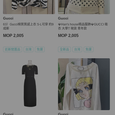
Gucci
Gucci
63）Gucci棉質質感上衣 S-L可穿 約9
💎Han's house精品服飾💎GUCCI 衛
成新
衣 大學T 現貨 青年款
MOP 2,005
MOP 2,005
近新閒置品
台灣
免運
全新品
台灣
免運
Gucci
Gucci