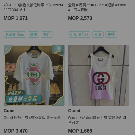
🍒GUCCI黑色長袖低胸素上衣 size:M
全新🌟肩寬35❤️ Gucci #短袖 #Tshirt
/ 2F230416-1
#上衣 #衣服
MOP 1,671
MOP 2,570
近新閒置品
台灣
免運
近新閒置品
台灣
免運
Gucci
Gucci
Gucci 短袖上衣 s號寬鬆版 幾乎全新
Gucci 正品背心質感上衣 寬鬆版S-XL
皆可穿
MOP 3,470
MOP 1,666