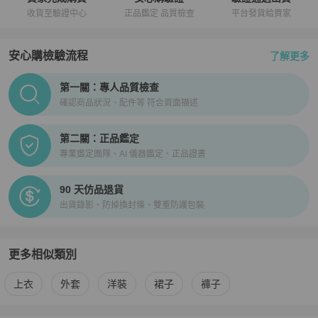
收貨至驗證中心
正品鑑定 品質檢查
平台發貨給買家
安心購檢驗流程
了解更多
PopChill拍拍圈正品驗證、安心購檢驗流程介紹
第一關：專人品質檢查
確認商品狀況、配件等 符合頁面描述
第二關：正品鑑定
專業鑑定團隊、AI 儀器鑑定、正品證書
90 天仿品退貨
出貨錄影、防掉換封條、雙重防護包裝
更多相似類別
更多
Gucci
女裝
相似商品推薦
上衣
外套
洋裝
裙子
褲子