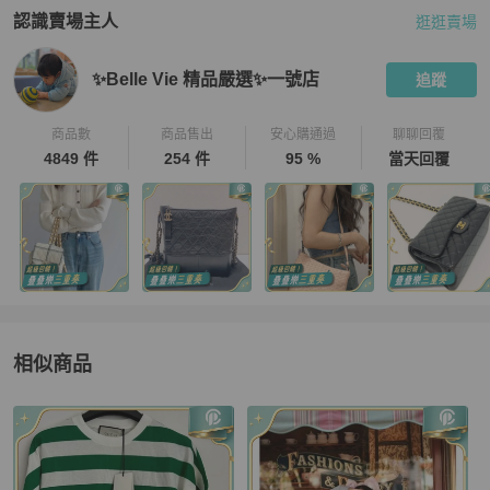
認識賣場主人
逛逛賣場
PopChill 拍拍圈嚴選賣家
✨Belle Vie 精品嚴選✨一號店
介紹
✨Belle Vie 精品嚴選✨一號店
追蹤
商品數
商品售出
安心購通過
聊聊回覆
4849 件
254 件
95 %
當天回覆
相似商品
更多相似
Gucci
女裝
推薦精品