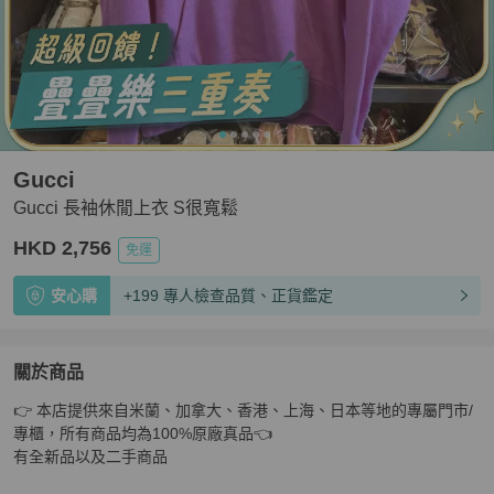
Gucci
Gucci 長袖休閒上衣 S很寬鬆
HKD 2,756
免運
安心購
+199 專人檢查品質、正貨鑑定
關於商品
關於
👉 本店提供來自米蘭、加拿大、香港、上海、日本等地的專屬門市/
Gucci 長袖休閒上衣 S很寬鬆
商品詳情與購買須知
專櫃，所有商品均為100%原廠真品👈

有全新品以及二手商品
