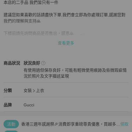
本店的二手品 我們皆只有一件

建議您如果喜歡的話請盡快下單,我們會立即為你處理訂單,感謝您對
我們的理解與支持🙏

下標前請先詢問商品是否售出，感恩🙏     

查看更多
支持零卡分期  歡迎詢問

如果是二手品售出不退

Gucci
女裝
商品狀態與細節
商品狀況
狀況良好
有使用過但保存良好，可能有輕微使用痕跡及些微瑕疵情
下單前請先確認好尺寸唷
況於照片及文字描述呈現
狀況良好
Gucci
女裝
分類資訊
分類
女裝
上衣
女裝
/
上衣
推薦
Gucci
Gucci
精品
推薦清單
女裝
品牌介紹
品牌
Gucci
活動
香港三週年感謝祭🎉消費即享重磅尊貴優惠，買越多、
領取
疊越多、賺越多🤑