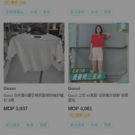
現折 128
近新閒置品
台灣
免運
狀況良好
台灣
免運
Gucci
Gucci
Gucci 白色雙G鏤空棉質圓領短袖針織
Gucci 上衣 xs寬鬆 沒穿幾次很新 洗標
衫 S碼
還在
MOP 3,937
MOP 4,061
現折 128
狀況良好
香港
免運
狀況良好
台灣
免運