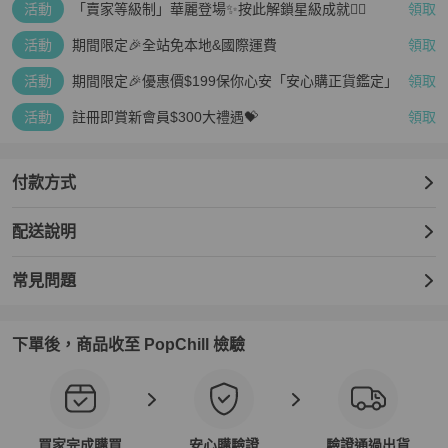
活動
「賣家等級制」華麗登場✨按此解鎖星級成就👆🏻
領取
活動
期間限定🎉全站免本地&國際運費
領取
活動
期間限定🎉優惠價$199保你心安「安心購正貨鑑定」
領取
活動
註冊即賞新會員$300大禮遇💝
領取
付款方式
配送說明
常見問題
下單後，商品收至 PopChill 檢驗
買家完成購買
安心購驗證
驗證通過出貨