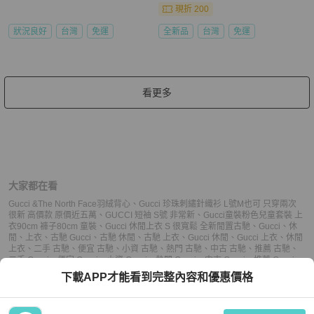
現折 200
狀況良好
台灣
免運
全新品
台灣
免運
看更多
大家都在看
Gucci &The North Face羽絨背心
、
Gucci 珍珠刺繡針織衫 L號M也可 只穿兩次
很新 高價款 原價近五萬
、
GUCCI 短袖 S號 非常新
、
Gucci童裝粉色兒童套裝 上
衣90cm 褲子80cm 童裝
、
Gucci 休閒上衣 S 很寬鬆 全新閒置
古馳
、
Gucci
、
休
閒
、
上衣
、
古馳 Gucci
、
古馳 休閒
、
古馳 上衣
、
Gucci 休閒
、
Gucci 上衣
、
休閒
上衣
、
二手 古馳
、
便宜 古馳
、
小資 古馳
、
熱門 古馳
、
中古 古馳
、
推薦 古馳
、
二手 Gucci
、
便宜 Gucci
、
小資 Gucci
、
熱門 Gucci
、
中古 Gucci
、
推薦 Gucci
、
二手 休閒
、
便宜 休閒
、
小資 休閒
、
熱門 休閒
、
中古 休閒
、
推薦 休閒
、
二手 上
下載APP才能看到完整內容和優惠價格
衣
、
便宜 上衣
、
小資 上衣
、
熱門 上衣
、
中古 上衣
、
推薦 上衣