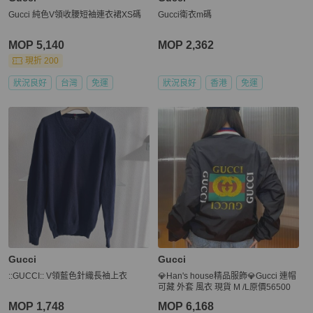
Gucci 純色V領收腰短袖連衣裙XS碼
Gucci衛衣m碼
MOP 5,140
MOP 2,362
現折 200
狀況良好
台灣
免運
狀況良好
香港
免運
Gucci
Gucci
::GUCCI:: V領藍色針織長袖上衣
💎Han's house精品服飾💎Gucci 連帽
可藏 外套 風衣 現貨 M /L原價56500
MOP 1,748
MOP 6,168