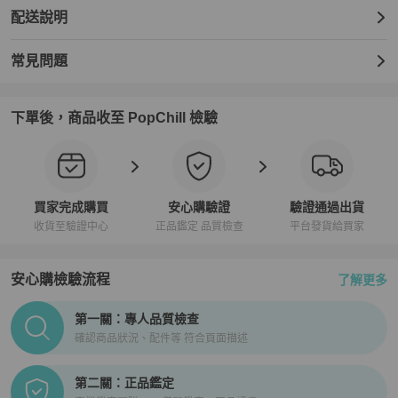
配送說明
材質：71% VIRGIN WOOL AND 25% POLYAMIDE 4% CASHMERE

常見問題
備註：衣架為拍攝道具，不另附
下單後，商品收至 PopChill 檢驗
買家完成購買
安心購驗證
驗證通過出貨
收貨至驗證中心
正品鑑定 品質檢查
平台發貨給買家
安心購檢驗流程
了解更多
PopChill拍拍圈正品驗證、安心購檢驗流程介紹
第一關：專人品質檢查
確認商品狀況、配件等 符合頁面描述
第二關：正品鑑定