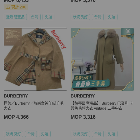
MOP 8,453
MOP 3,570
現折 200
近新閒置品
台灣
免運
狀況良好
台灣
免運
BURBERRY
BURBERRY
極美／Burberry／時尚女神羊絨羊毛
【赫蒂國際精品】 Burberry 巴寶利 卡
大衣
其色毛領大衣 vintage 二手中古
MOP 4,366
MOP 3,316
狀況良好
台灣
免運
狀況良好
台灣
免運