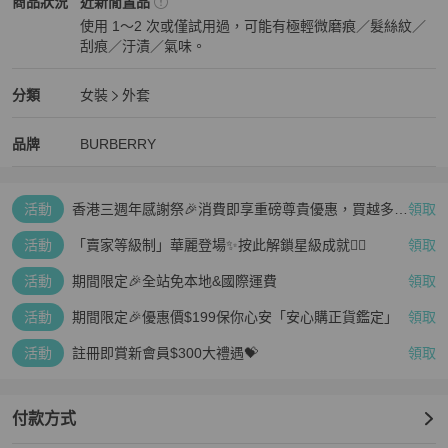
BURBERRY
女裝
商品狀態與細節
商品狀況
近新閒置品
售。

使用 1～2 次或僅試用過，可能有極輕微磨痕／髮絲紋／
刮痕／汙漬／氣味。
這款初剪羊毛（Virgin wool）大衣外套，是由小羊出生後第一次從身
近新閒置品
上剃下的羊毛製作，質地柔軟且透氣，並包含了部分喀什米爾（cash
mere） 增添保暖性。造型維持了Burberry一貫的都會英倫風格，內
BURBERRY
女裝
分類資訊
分類
女裝
外套
裡領口處也有經典的標誌格紋。

女裝
/
外套
推薦
BURBERRY
BURBERRY
精品
推薦清單
女裝
品牌介紹
品牌
BURBERRY
在金屬鈕扣以及腰帶扣環上都有Burberry的刻紋，口袋上的皮革拉鍊
也展現出精品的工藝，是除了風衣以外的經典選擇。

活動
香港三週年感謝祭🎉消費即享重磅尊貴優惠，買越多、
領取
疊越多、賺越多🤑
尺寸：Uk8

活動
「賣家等級制」華麗登場✨按此解鎖星級成就👆🏻
領取
產地：MADE IN BOSNIA

活動
期間限定🎉全站免本地&國際運費
領取
活動
期間限定🎉優惠價$199保你心安「安心購正貨鑑定」
領取
長度：81 cm

活動
註冊即賞新會員$300大禮遇💝
領取
袖長：59cm

肩寬：39cm

付款方式
胸寬：40cm
