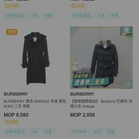
9 折
9 折
近新閒置品
日本
免運
近新閒置品
日本
免運
降價
BURBERRY
BURBERRY
BURBERRY 風衣 8095562 羊絨 黑色
【赫蒂國際精品】 Burberry 巴寶利 羽
#UK2 二手 男款
絨大衣 vintage
MOP 8,580
MOP 2,056
9 折
近新閒置品
日本
免運
狀況良好
台灣
免運