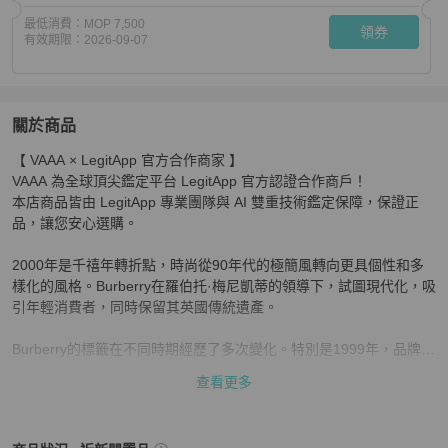
最低消費：
MOP 7,500
領券
有效期限：
2026-09-07
關於商品
關於
【 VAAA × LegitApp 官方合作商家 】 

Burberry 2000s 初剪羊毛經典駝色英倫風大衣外套 UK8
商
VAAA 為全球頂尖鑑定平台 LegitApp 官方認證合作商戶！ 

本店商品皆由 LegitApp 專業團隊與 AI 雙重技術鑑定保障，保證正
品，讓您安心選購。

2000年是千禧年轉折點，時尚從90年代的極簡風轉向更具個性和多
樣化的風格。Burberry在羅伯托·梅尼凱蒂的領導下，試圖現代化，吸
引年輕消費者，同時保留其英國傳統遺產。

Burberry的標籤在不同時期經歷了多次變化。特別是1999年，品牌從
“Burberrys”改為“Burberry”，而從2000年代起，為了適應多國市場需
查看更多
求，標籤開始使用較大的聚酯材質，並包含多國語言的洗滌說明。在
1970年代和1980年代，Burberry已與全球製造商簽訂協議，生產補
充其英國系列的產品，這些產品通過獨立零售店和Burberry商店銷