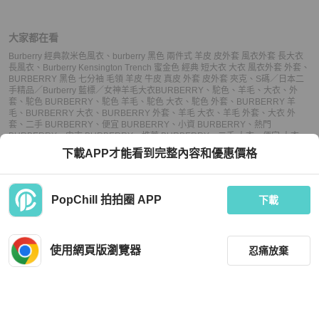
大家都在看
Burberry 經典款米色風衣
、
burberry 黑色 兩件式 羊皮 皮外套 風衣外套 長大衣
長風衣
、
Burberry Kensington Trench 蜜金色 經典 短大衣 大衣 風衣外套 外套
、
BURBERRY 黑色 七分袖 毛領 羊皮 牛皮 真皮 外套 皮外套 夾克
、
S碼／日本二
手精品／Burberry 藍標／女神羊毛大衣
BURBERRY
、
駝色
、
羊毛
、
大衣
、
外
套
、
駝色 BURBERRY
、
駝色 羊毛
、
駝色 大衣
、
駝色 外套
、
BURBERRY 羊
毛
、
BURBERRY 大衣
、
BURBERRY 外套
、
羊毛 大衣
、
羊毛 外套
、
大衣 外
套
、
二手 BURBERRY
、
便宜 BURBERRY
、
小資 BURBERRY
、
熱門
BURBERRY
、
中古 BURBERRY
、
推薦 BURBERRY
、
二手 大衣
、
便宜 大衣
、
小資 大衣
、
熱門 大衣
、
中古 大衣
、
推薦 大衣
、
二手 外套
、
便宜 外套
、
小資 外
下載APP才能看到完整內容和優惠價格
套
、
熱門 外套
、
中古 外套
、
推薦 外套
PopChill 拍拍圈 APP
下載
上架
使用網頁版瀏覽器
忍痛放棄
議價
購買
收藏
(
5
)
聊聊