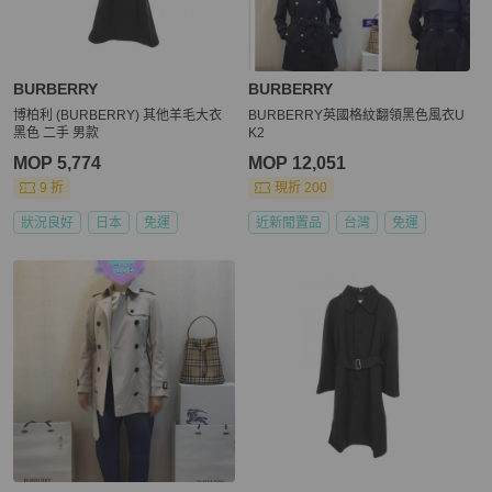
BURBERRY
BURBERRY
博柏利 (BURBERRY) 其他羊毛大衣
BURBERRY英國格紋翻領黑色風衣U
黑色 二手 男款
K2
MOP 5,774
MOP 12,051
9 折
現折 200
狀況良好
日本
免運
近新閒置品
台灣
免運