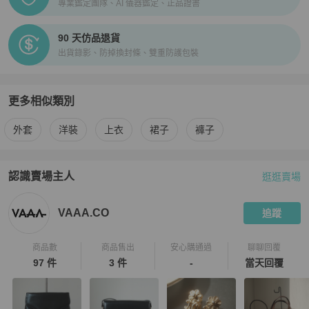
專業鑑定團隊、AI 儀器鑑定、正品證書
90 天仿品退貨
出貨錄影、防掉換封條、雙重防護包裝
更多相似類別
更多
BURBERRY
女裝
相似商品推薦
外套
洋裝
上衣
裙子
褲子
認識賣場主人
逛逛賣場
PopChill 拍拍圈嚴選賣家
VAAA.CO
介紹
VAAA.CO
追蹤
商品數
商品售出
安心購通過
聊聊回覆
97 件
3 件
-
當天回覆