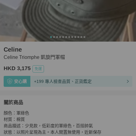
Celine
Celine Triomphe 凱旋門軍帽
HKD 3,175
免運
安心購
+199 專人檢查品質、正貨鑑定
關於商品
關於
顏色：軍綠色

Celine Triomphe 凱旋門軍帽
商品詳情與購買須知
材質：棉質

商品描述：少見款，低彩度的軍綠色，百搭帥氣

狀態：以照片呈現為主。本人閒置無使用，近新保存
