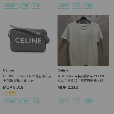
狀況良好
香港
免運
全新品
台灣
免運
Celine
Celine
CELINE Triomphe M 斜背包 帆布皮
💎Han's house精品服飾💎 CELINE
革 黑色 棕色 白色 二手
凱旋門 刺繡 短 T 男女共穿 義大利製
現貨 L
MOP 8,019
MOP 2,313
9 折
狀況良好
日本
免運
全新品
台灣
免運