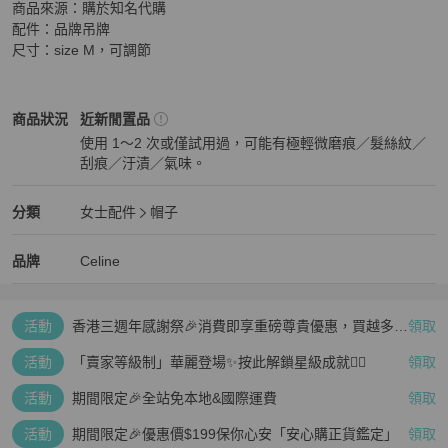
商品來源：購於知名代購

配件：品牌吊牌

尺寸：size M，可調節
Celine
女士配件
商品狀態與細節
商品狀況
近新閒置品
使用 1～2 次或僅試用過，可能有極輕微磨痕／髮絲紋／
刮痕／汙漬／氣味。
近新閒置品
Celine
女士配件
分類資訊
分類
女士配件
帽子
女士配件
/
帽子
推薦
Celine
Celine
精品
推薦清單
女士配件
品牌介紹
品牌
Celine
活動
香港三週年感謝祭🎉消費即享重磅尊貴優惠，買越多、
領取
疊越多、賺越多🤑
活動
「賣家等級制」華麗登場✨按此解鎖星級成就👆🏻
領取
活動
期間限定🎉全站免本地&國際運費
領取
活動
期間限定🎉優惠價$199保你心安「安心購正貨鑑定」
領取