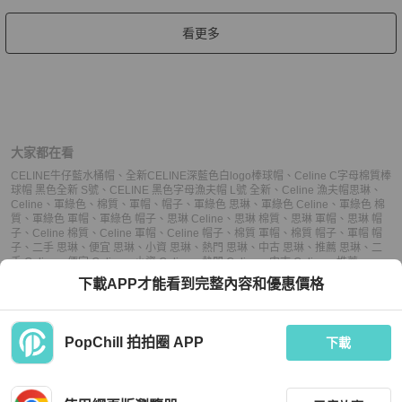
看更多
大家都在看
CELINE牛仔藍水桶帽
、
全新CELINE深藍色白logo棒球帽
、
Celine C字母棉質棒
球帽 黑色全新 S號
、
CELINE 黑色字母漁夫帽 L號 全新
、
Celine 漁夫帽
思琳
、
Celine
、
軍綠色
、
棉質
、
軍帽
、
帽子
、
軍綠色 思琳
、
軍綠色 Celine
、
軍綠色 棉
質
、
軍綠色 軍帽
、
軍綠色 帽子
、
思琳 Celine
、
思琳 棉質
、
思琳 軍帽
、
思琳 帽
子
、
Celine 棉質
、
Celine 軍帽
、
Celine 帽子
、
棉質 軍帽
、
棉質 帽子
、
軍帽 帽
子
、
二手 思琳
、
便宜 思琳
、
小資 思琳
、
熱門 思琳
、
中古 思琳
、
推薦 思琳
、
二
手 Celine
、
便宜 Celine
、
小資 Celine
、
熱門 Celine
、
中古 Celine
、
推薦
Celine
、
二手 軍帽
、
便宜 軍帽
、
小資 軍帽
、
熱門 軍帽
、
中古 軍帽
、
推薦 軍
下載APP才能看到完整內容和優惠價格
帽
、
二手 帽子
、
便宜 帽子
、
小資 帽子
、
熱門 帽子
、
中古 帽子
、
推薦 帽子
PopChill 拍拍圈 APP
下載
上架