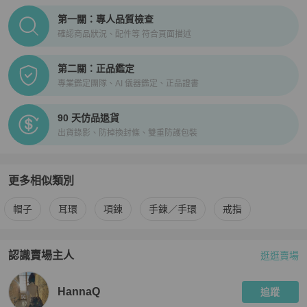
PopChill拍拍圈正品驗證、安心購檢驗流程介紹
第一關：專人品質檢查
確認商品狀況、配件等 符合頁面描述
第二關：正品鑑定
專業鑑定團隊、AI 儀器鑑定、正品證書
90 天仿品退貨
出貨錄影、防掉換封條、雙重防護包裝
更多相似類別
更多
Celine
女士配件
相似商品推薦
帽子
耳環
項鍊
手鍊／手環
戒指
認識賣場主人
逛逛賣場
PopChill 拍拍圈嚴選賣家
HannaQ
介紹
HannaQ
追蹤