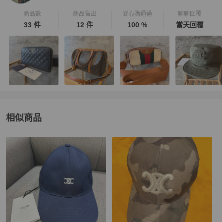
商品數
商品售出
安心購通過
聊聊回覆
33 件
12 件
100 %
當天回覆
相似商品
更多相似
Celine
女士配件
推薦精品