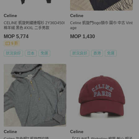
Celine
Celine
CELINE 凱旋刺繡連帽衫 2Y36D450I
Celine 凱旋門logo頸巾 圍巾 中古 Vint
棉羊絨 黑色 #XXL 二手男款
age
MOP 5,774
MOP 1,430
9 折
狀況良好
日本
免運
狀況良好
香港
免運
Celine
Celine
Celine 灰色帽T 凱旋門拉鍊
【CELINE】Richelieu 棉質 刺☆ 帽子