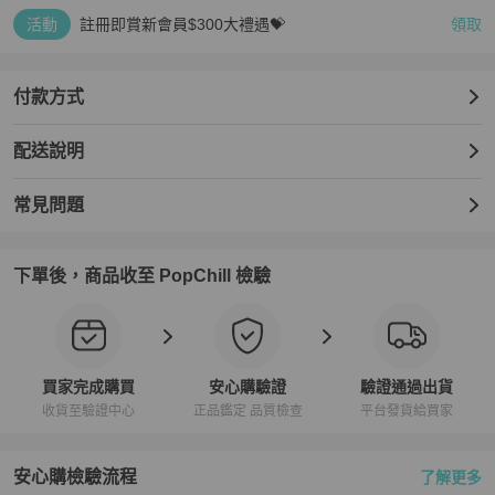
活動
註冊即賞新會員$300大禮遇💝
領取
付款方式
配送說明
常見問題
下單後，商品收至 PopChill 檢驗
買家完成購買
安心購驗證
驗證通過出貨
收貨至驗證中心
正品鑑定 品質檢查
平台發貨給買家
安心購檢驗流程
了解更多