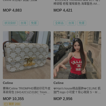
棒球帽 老帽 葡萄紫色 海軍藍色 AA0M
I2U74.GLR7
MOP 4,883
MOP 4,421
狀況良好
台灣
免運
全新品
台灣
免運
Celine
Celine
賽琳/Celine TRIOMPHE標誌印花牛皮
💎Han's house精品服飾💎CELINE 凱
革肩背包 194142CUZ.01BC Triomph
旋門 logo 小可愛 T 背心現貨 S ~ M 原
eCanvas牛皮革包邊，羊皮革襯里 20.
價22000
MOP 10,355
MOP 2,956
5 x 11.5 x 4
現折 200