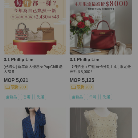
3.1 Phillip Lim
3.1 Phillip Lim
[已結束] 新年兩大優惠🪭PopChill 送
【拍拍圈 x 中租無卡分期】4月限定最
大禮🧧
高折＄8,000 !
MOP 5,021
MOP 5,125
現折 200
現折 200
全新品
香港
免運
全新品
台灣
免運