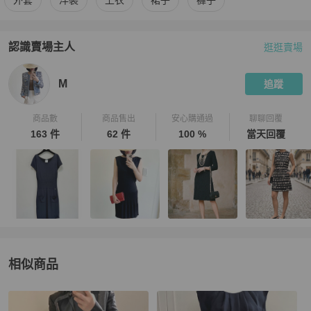
外套
洋裝
上衣
裙子
褲子
認識賣場主人
逛逛賣場
PopChill 拍拍圈嚴選賣家
M
介紹
M
追蹤
商品數
商品售出
安心購通過
聊聊回覆
163 件
62 件
100 %
當天回覆
相似商品
更多相似
3.1 Phillip Lim
女裝
推薦精品