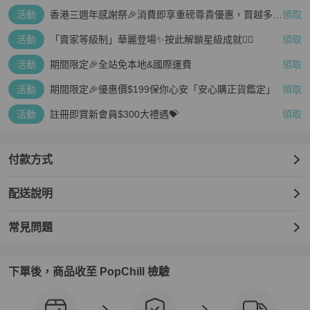
活動
香港三週年感謝祭🎉消費即享重磅尊貴優惠，買越多、
領取
疊越多、賺越多🤑
活動
「賣家等級制」華麗登場✨按此解鎖星級成就👆🏻
領取
活動
期間限定🎉全站免本地&國際運費
領取
活動
期間限定🎉優惠價$199保你心安「安心購正貨鑑定」
領取
活動
註冊即賞新會員$300大禮遇💝
領取
付款方式
配送說明
常見問題
下單後，商品收至 PopChill 檢驗