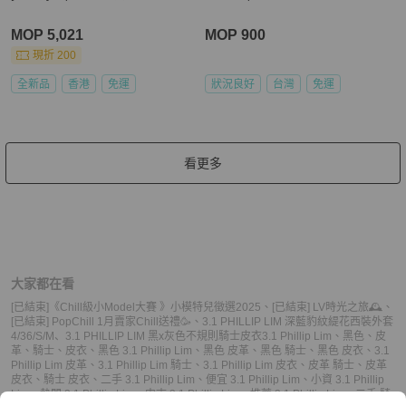
MOP 5,021
MOP 900
現折 200
全新品
香港
免運
狀況良好
台灣
免運
看更多
大家都在看
[已結束]《Chill級小Model大賽 》小模特兒徵選2025
、
[已結束] LV時光之旅🕰
、
[已結束] PopChill 1月賣家Chill送禮🥳
、
3.1 PHILLIP LIM 深藍豹紋緹花西裝外套
4/36/S/M
、
3.1 PHILLIP LIM 黑x灰色不規則騎士皮衣
3.1 Phillip Lim
、
黑色
、
皮
革
、
騎士
、
皮衣
、
黑色 3.1 Phillip Lim
、
黑色 皮革
、
黑色 騎士
、
黑色 皮衣
、
3.1
Phillip Lim 皮革
、
3.1 Phillip Lim 騎士
、
3.1 Phillip Lim 皮衣
、
皮革 騎士
、
皮革
皮衣
、
騎士 皮衣
、
二手 3.1 Phillip Lim
、
便宜 3.1 Phillip Lim
、
小資 3.1 Phillip
Lim
、
熱門 3.1 Phillip Lim
、
中古 3.1 Phillip Lim
、
推薦 3.1 Phillip Lim
、
二手 騎