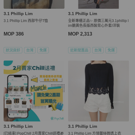
3.1 Phillip Lim
3.1 Phillip Lim
3.1 Phillip Lim 西部牛仔T恤
全新專櫃正品✨ 原價三萬元3.1phillip l
im鵝黃色長版西裝背心外套/洋裝
MOP 386
MOP 2,313
狀況良好
台灣
免運
近新閒置品
台灣
免運
3.1 Phillip Lim
3.1 Phillip Lim
[已結束] PopChill 2月賣家Chill送禮🎁
3.1 Phillip Lim 方領蕾絲微透上衣