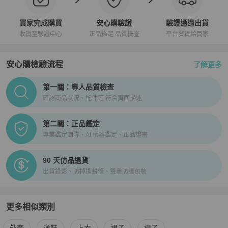
買家完成購買
安心購驗證
驗證通過出貨
收貨至驗證中心
正品鑑定 品質檢查
平台發貨給買家
安心購檢驗流程
了解更多
PopChill拍拍圈正品驗證、安心購檢驗流程介紹
第一關：專人品質檢查
確認商品狀況、配件等 符合頁面描述
第二關：正品鑑定
專業鑑定團隊、AI 儀器鑑定、正品證書
90 天仿品退貨
出貨錄影、防掉換封條、雙重防護包裝
更多相似類別
更多
3.1 Phillip Lim
女裝
相似商品推薦