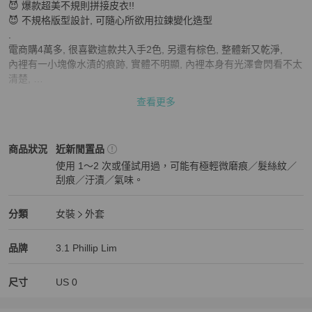
😈 爆款超美不規則拼接皮衣!! 

😈 不規格版型設計, 可隨心所欲用拉鍊變化造型

.

電商購4萬多, 很喜歡這款共入手2色, 另還有棕色, 整體新又乾淨, 

內裡有一小塊像水漬的痕跡, 實體不明顯, 內裡本身有光澤會閃看不太
清楚, 

真皮成衣絕對不會100%完美, 會有天然的皮紋和一點點傷疤, 但這件
查看更多
還算完美的
3.1 Phillip Lim
女裝
商品狀態與細節
商品狀況
近新閒置品
使用 1～2 次或僅試用過，可能有極輕微磨痕／髮絲紋／
刮痕／汙漬／氣味。
近新閒置品
3.1 Phillip Lim
女裝
分類資訊
分類
女裝
外套
女裝
/
外套
推薦
3.1 Phillip Lim
3.1 Phillip Lim
精品
推薦清單
女裝
品牌介紹
品牌
3.1 Phillip Lim
尺寸
US
0