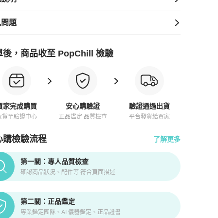
見問題
後，商品收至 PopChill 檢驗
買家完成購買
安心購驗證
驗證通過出貨
收貨至驗證中心
正品鑑定 品質檢查
平台發貨給買家
心購檢驗流程
了解更多
pChill拍拍圈正品驗證、安心購檢驗流程介紹
第一關：專人品質檢查
確認商品狀況、配件等 符合頁面描述
第二關：正品鑑定
專業鑑定團隊、AI 儀器鑑定、正品證書