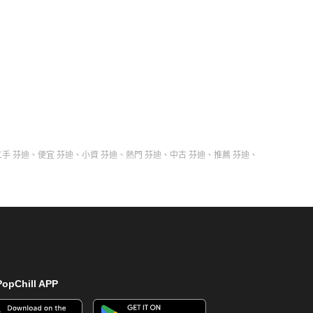
二手 芬迪
、
便宜 芬迪
、
小資 芬迪
、
熱門 芬迪
、
中古 芬迪
、
推薦 芬迪
、
opChill APP