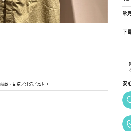
常
下單
安
髮絲紋／刮痕／汙漬／氣味。
Po