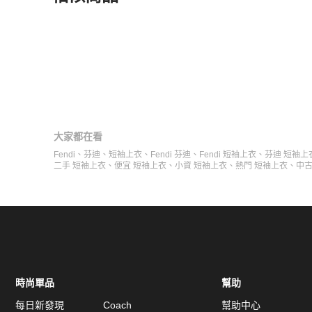
更多相似
Fendi
男裝
推薦精品
大家都在看
Fendi
、
芬迪
、
短袖上衣
、
Fendi 芬迪
、
Fendi 短袖上衣
、
芬迪 短袖上
二手 短袖上衣
、
便宜 短袖上衣
、
小資 短袖上衣
、
熱門 短袖上衣
、
中古
時尚單品
幫助
每日新發現
Coach
幫助中心