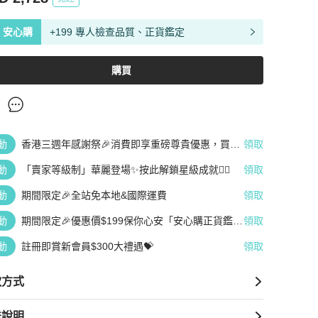
安心購
+199 專人檢查品質、正貨鑑定
購買
動
香港三週年感謝祭🎉消費即享重磅尊貴優惠，買越
領取
多、疊越多、賺越多🤑
動
「賣家等級制」華麗登場✨按此解鎖星級成就👆🏻
領取
動
期間限定🎉全站免本地&國際運費
領取
動
期間限定🎉優惠價$199保你心安「安心購正貨鑑
領取
定」
動
註冊即賞新會員$300大禮遇💝
領取
款方式
送說明