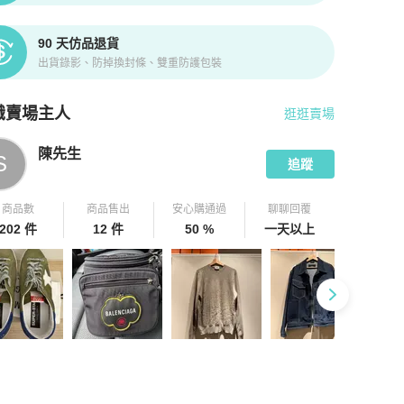
90 天仿品退貨
出貨錄影、防掉換封條、雙重防護包裝
識賣場主人
逛逛賣場
pChill 拍拍圈嚴選賣家
陳先生
介紹
陳先生
S
追蹤
商品數
商品售出
安心購通過
聊聊回覆
202 件
12 件
50 %
一天以上