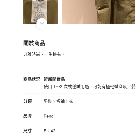
關於商品
關於
典雅時尚、一生擁有。
FENDI
商品詳情與購買須知
Fendi
男裝
商品狀態與細節
商品狀況
近新閒置品
使用 1～2 次或僅試用過，可能有極輕微磨痕／
近新閒置品
Fendi
男裝
分類資訊
分類
男裝
短袖上衣
男裝
/
短袖上衣
推薦
Fendi
Fendi
精品
推薦清單
男裝
品牌介紹
品牌
Fendi
尺寸
EU
42