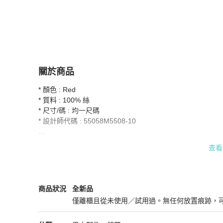
關於商品
關於
* 顏色 : Red

絲領呔
商品詳情與購買須知
* 質料 : 100% 絲

* 尺寸/碼 : 均一尺碼

* 設計師代碼 : 55058M5508-10

* 貨品編號:32011921

查看
* 設計師代碼:55058M5508-10

* 注意:產品尺寸由人工量取，誤差1-3釐米屬正常範圍，不當
圖片和實際產品之間可能出現顏色偏差

Moschino
男士配件
商品狀態與細節
商品狀況
全新品
僅離櫃且從未使用／試用過。無任何放置痕跡，
包裝:大多數產品都配有防塵袋。不包括品牌盒和真品卡

全新品