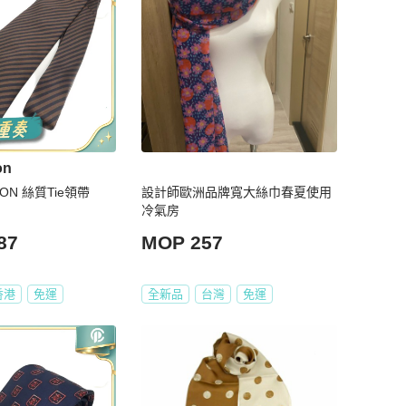
on
TTON 絲質Tie領帶
設計師歐洲品牌寬大絲巾春夏使用
冷氣房
87
MOP 257
香港
免運
全新品
台灣
免運