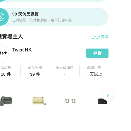
90 天仿品退貨
出貨錄影、防掉換封條、雙重防護包裝
識賣場主人
逛逛賣場
pChill 拍拍圈嚴選賣家
Twist HK
介紹
Twist HK
追蹤
商品數
商品售出
安心購通過
聊聊回覆
10 件
39 件
-
一天以上