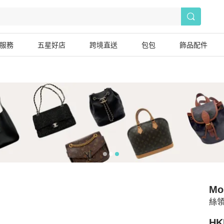
服務
五星好店
跨境直送
包包
飾品配件
Mo
絲
HK