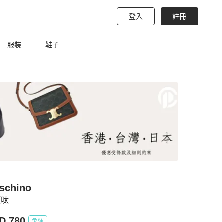
登入
註冊
服裝
鞋子
schino
領呔
D 780
免運