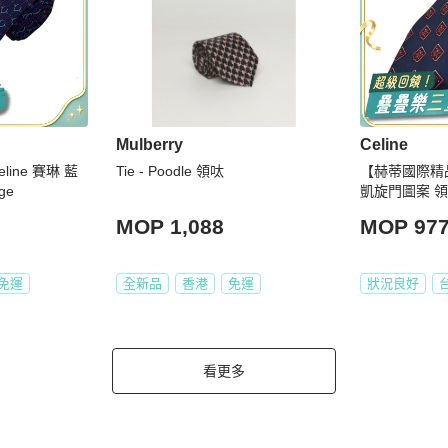
Mulberry
Celine
ine 賽琳 藍
Tie - Poodle 領呔
【赫蒂國際精品】
ge
凱旋門圖案 領帶
MOP 1,088
MOP 97
免運
全新品
香港
免運
狀況良好
看更多