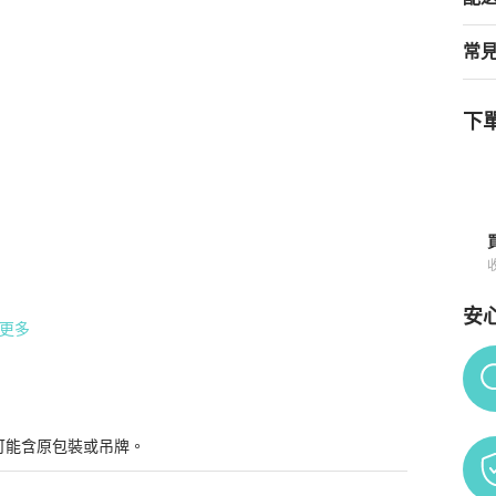
常
下單
安
更多
Po
做品質問題

可能含原包裝或吊牌。