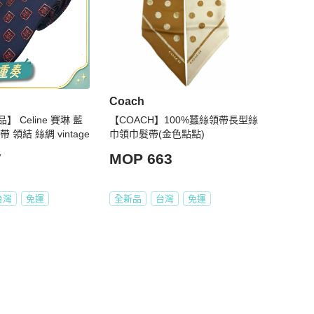
Coach
 Celine 賽琳 藍
【COACH】100%蠶絲領帶長型絲
 領結 絲綢 vintage
巾領巾髮帶(金色點點)
7
MOP 663
台灣
免運
全新品
台灣
免運