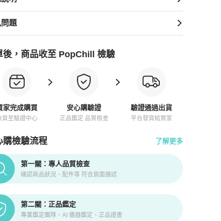
見問題
後，商品收至 PopChill 檢驗
買家完成購買
安心購驗證
驗證通過出貨
收貨至驗證中心
正品鑑定 品質檢查
平台發貨給買家
心購檢驗流程
了解更多
pChill拍拍圈正品驗證、安心購檢驗流程介紹
第一關：專人品質檢查
確認商品狀況、配件等 符合頁面描述
第二關：正品鑑定
專業鑑定團隊、AI 儀器鑑定、正品證書