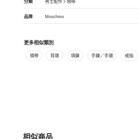
Moschino
男士配件
分類資訊
分類
男士配件
領帶
保修:此產品不包括任何保修服務，日常磨損也沒有保修
男士配件
/
領帶
推薦
Moschino
Moschino
精品
推薦清單
男士配件
品牌介紹
品牌
Moschino
更多相似類別
更多
Moschino
男士配件
相似商品推薦
領帶
耳環
項鍊
手鍊／手環
戒指
相似商品