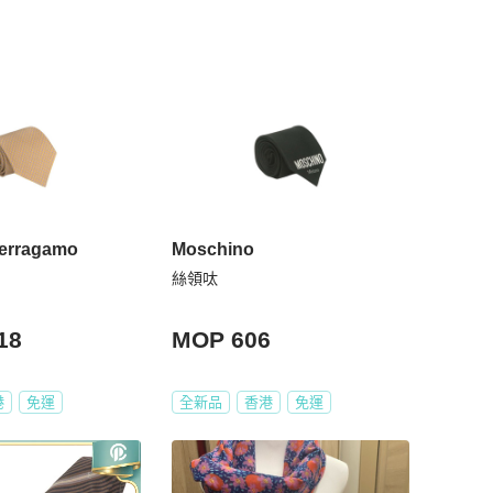
Ferragamo
Moschino
絲領呔
18
MOP 606
港
免運
全新品
香港
免運