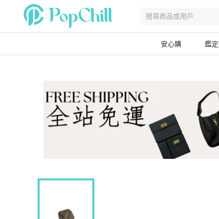
安心購
鑑定