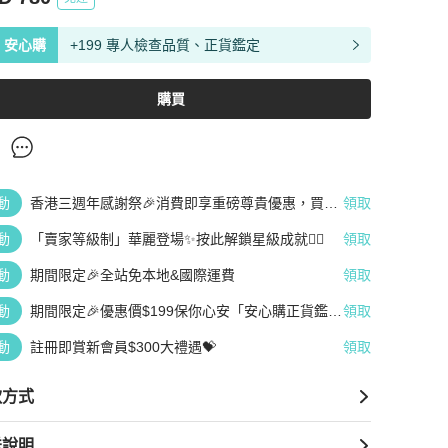
安心購
+199 專人檢查品質、正貨鑑定
購買
動
香港三週年感謝祭🎉消費即享重磅尊貴優惠，買越
領取
多、疊越多、賺越多🤑
動
「賣家等級制」華麗登場✨按此解鎖星級成就👆🏻
領取
動
期間限定🎉全站免本地&國際運費
領取
動
期間限定🎉優惠價$199保你心安「安心購正貨鑑
領取
定」
動
註冊即賞新會員$300大禮遇💝
領取
款方式
送說明