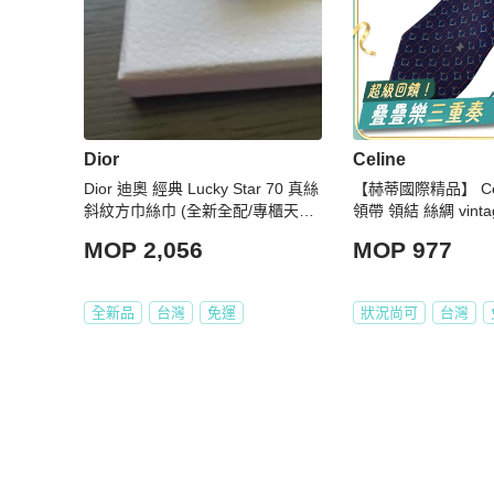
Dior
Celine
Dior 迪奧 經典 Lucky Star 70 真絲
【赫蒂國際精品】 Cel
斜紋方巾絲巾 (全新全配/專櫃天花
領帶 領結 絲綢 vinta
板級配件)
MOP 2,056
MOP 977
全新品
台灣
免運
狀況尚可
台灣