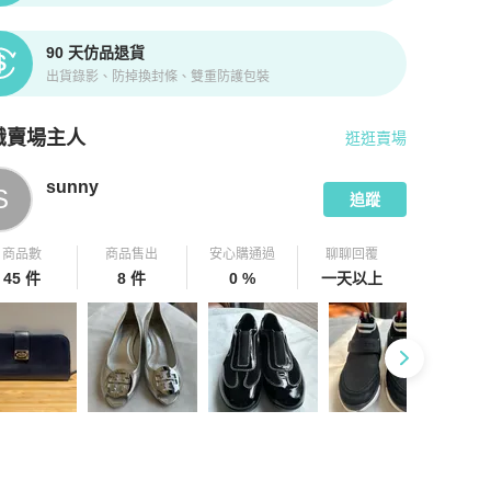
90 天仿品退貨
出貨錄影、防掉換封條、雙重防護包裝
識賣場主人
逛逛賣場
pChill 拍拍圈嚴選賣家
sunny
介紹
sunny
S
追蹤
商品數
商品售出
安心購通過
聊聊回覆
45 件
8 件
0 %
一天以上