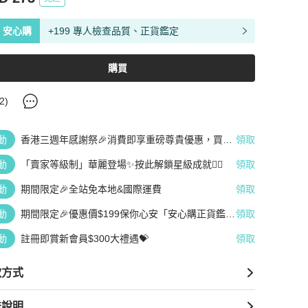
安心購
+199 專人檢查品質、正貨鑑定
購買
2
)
動
香港三週年感謝祭🎉消費即享重磅尊貴優惠，買越
領取
多、疊越多、賺越多🤑
動
「賣家等級制」華麗登場✨按此解鎖星級成就👆🏻
領取
動
期間限定🎉全站免本地&國際運費
領取
動
期間限定🎉優惠價$199保你心安「安心購正貨鑑
領取
定」
動
註冊即賞新會員$300大禮遇💝
領取
款方式
送說明