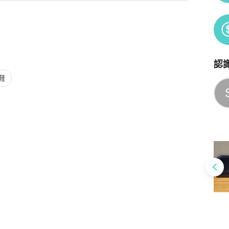
認
Po
鞋