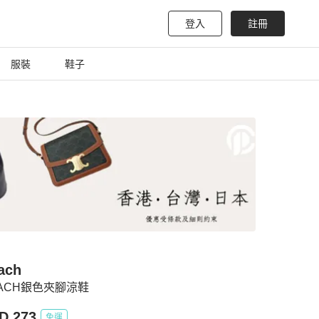
登入
註冊
服裝
鞋子
ach
ACH銀色夾腳涼鞋
D 273
免運