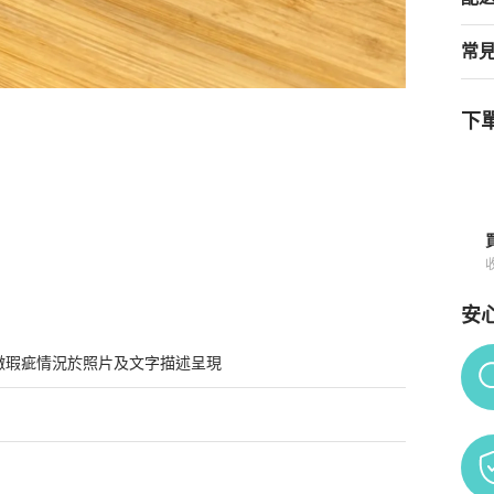
常
下單
安
Po
微瑕疵情況於照片及文字描述呈現