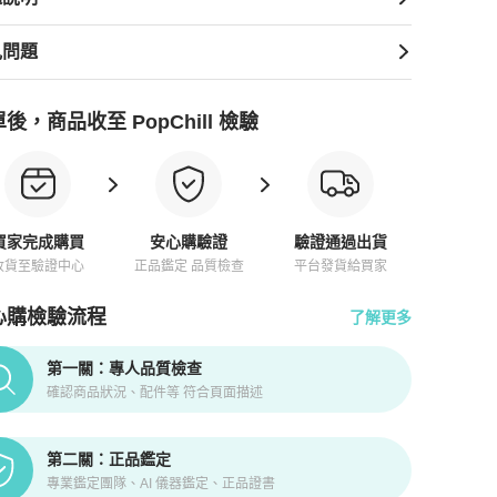
見問題
後，商品收至 PopChill 檢驗
買家完成購買
安心購驗證
驗證通過出貨
收貨至驗證中心
正品鑑定 品質檢查
平台發貨給買家
心購檢驗流程
了解更多
pChill拍拍圈正品驗證、安心購檢驗流程介紹
第一關：專人品質檢查
確認商品狀況、配件等 符合頁面描述
第二關：正品鑑定
專業鑑定團隊、AI 儀器鑑定、正品證書