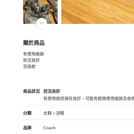
關於商品
關於
有使用痕跡

COACH銀色夾腳涼鞋
商品詳情與購買須知
狀況良好

百搭款
Coach
女鞋
商品狀態與細節
商品狀況
狀況良好
有使用過但保存良好，可能有輕微使用痕跡及些
狀況良好
Coach
女鞋
分類資訊
分類
女鞋
涼鞋
女鞋
/
涼鞋
推薦
Coach
Coach
精品
推薦清單
女鞋
品牌介紹
品牌
Coach