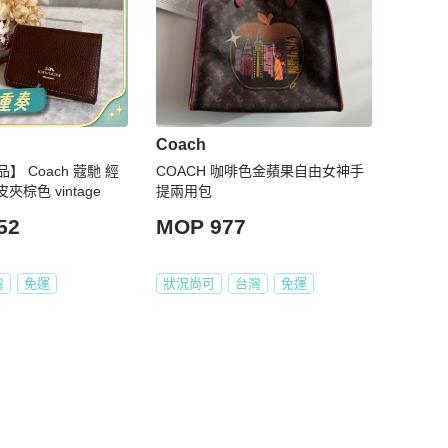
Coach
 Coach 蔻馳 經
COACH 咖啡色金蘋果自由女神手
夾棕色 vintage
提兩用包
52
MOP 977
灣
免運
狀況尚可
台灣
免運