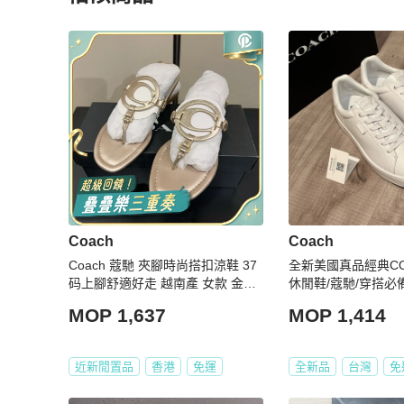
更多相似
Coach
女鞋
推薦精品
Coach
Coach
Coach 蔻馳 夾腳時尚搭扣涼鞋 37
全新美國真品經典CO
码上腳舒適好走 越南產 女款 金色
休閒鞋/蔻馳/穿搭必
超值
MOP 1,637
MOP 1,414
近新閒置品
香港
免運
全新品
台灣
免