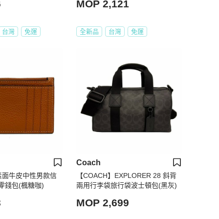
6
MOP 2,121
台灣
免運
全新品
台灣
免運
Coach
】素面牛皮中性男款信
【COACH】EXPLORER 28 斜背
零錢包(楓糖咖)
兩用行李袋旅行袋波士頓包(黑灰)
8
MOP 2,699