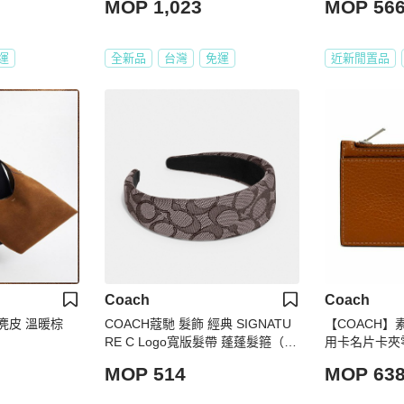
MOP 1,023
MOP 56
運
全新品
台灣
免運
近新閒置品
Coach
Coach
39 麂皮 溫暖棕
COACH蔻馳 髮飾 經典 SIGNATU
【COACH
RE C Logo寬版髮帶 蓬蓬髮箍（橡
用卡名片卡夾
木色 烏木色 楓棕色 Oak）
MOP 514
MOP 63