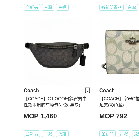
全新品
台灣
免運
近新閒置品
台灣
Coach
Coach
【COACH】C LOGO肩斜背男中
【COACH】字母C
性款兩用胸前腰包(小款-黑灰)
短夾(彩色藍)
MOP 1,460
MOP 792
全新品
台灣
免運
全新品
台灣
免