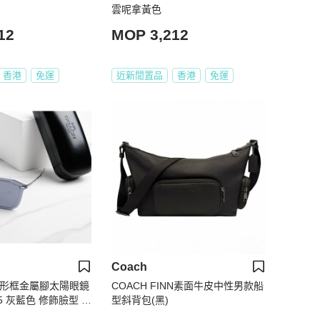
雲呢拿黃色
12
MOP 3,212
香港
免運
近新閒置品
香港
免運
Coach
 方形框金屬腳太陽眼鏡
COACH FINN素面牛皮中性男款船
55 灰藍色 修飾臉型 抗
型斜背包(黑)