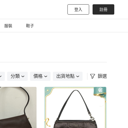
登入
註冊
服裝
鞋子
分類
價格
出貨地點
篩選