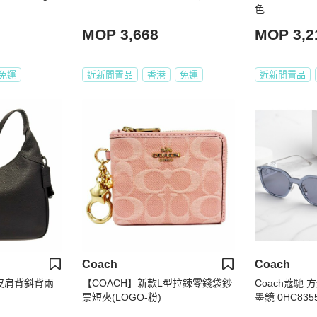
色
MOP 3,668
MOP 3,2
免運
近新閒置品
香港
免運
近新閒置品
Coach
Coach
皮肩背斜背兩
【COACH】新款L型拉鍊零錢袋鈔
Coach蔻馳
票短夾(LOGO-粉)
墨鏡 0HC83
UV