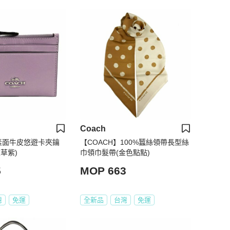
Coach
】素面牛皮悠遊卡夾鑰
【COACH】100%蠶絲領帶長型絲
草紫)
巾領巾髮帶(金色點點)
5
MOP 663
灣
免運
全新品
台灣
免運