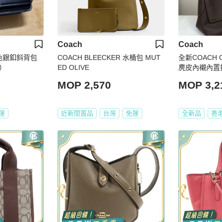
Coach
Coach
8 黑色銀釦斜背包
COACH BLEECKER 水桶包 MUT
全新COACH C
）
ED OLIVE
麂皮內襯內置
革 單肩包 中
MOP 2,570
MOP 3,2
運
近新閒置品
台灣
免運
全新品
香