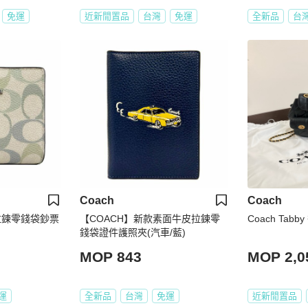
免運
近新閒置品
台灣
免運
全新品
台
Coach
Coach
拉鍊零錢袋鈔票
【COACH】新款素面牛皮拉鍊零
Coach Tabb
錢袋證件護照夾(汽車/藍)
MOP 843
MOP 2,0
運
全新品
台灣
免運
近新閒置品