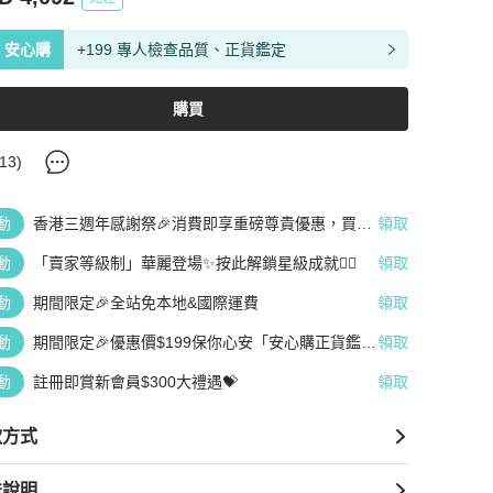
安心購
+199 專人檢查品質、正貨鑑定
購買
13
)
動
香港三週年感謝祭🎉消費即享重磅尊貴優惠，買越
領取
多、疊越多、賺越多🤑
動
「賣家等級制」華麗登場✨按此解鎖星級成就👆🏻
領取
動
期間限定🎉全站免本地&國際運費
領取
動
期間限定🎉優惠價$199保你心安「安心購正貨鑑
領取
定」
動
註冊即賞新會員$300大禮遇💝
領取
款方式
送說明