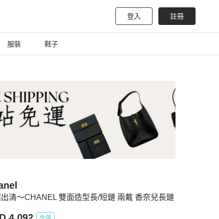
登入
註冊
服裝
鞋子
anel
出清～CHANEL 雙面造型長/短鏈 兩戴 香奈兒長鏈
D 4,092
免運