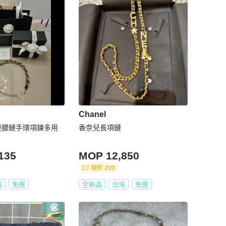
Chanel
皮穿鏈腰鏈手環項鍊多用
香奈兒長項鏈
135
MOP 12,850
現折 200
灣
免運
全新品
台灣
免運