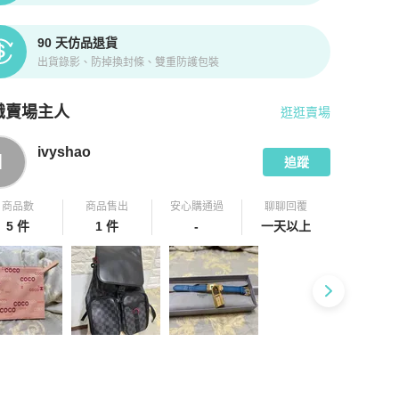
90 天仿品退貨
出貨錄影、防掉換封條、雙重防護包裝
識賣場主人
逛逛賣場
pChill 拍拍圈嚴選賣家
ivyshao
介紹
ivyshao
I
追蹤
商品數
商品售出
安心購通過
聊聊回覆
5 件
1 件
-
一天以上