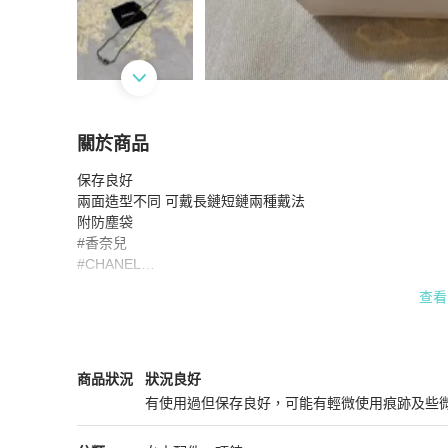
關於商品
關於
保存良好

降價出清～CHANEL 雙面造型長/短鏈 兩戴 香
兩面造型不同 可戴長鏈短鏈兩種戴法

附防塵袋

#香奈兒

#CHANEL

#香奈兒項鍊
查看
Chanel
女士配件
商品狀態與細節
商品狀況
狀況良好
有使用過但保存良好，可能有輕微使用痕跡及些
狀況良好