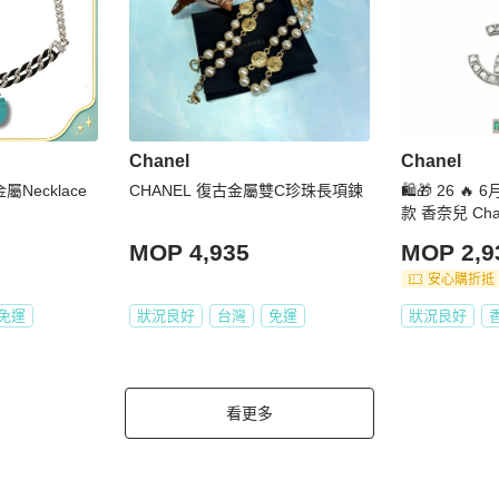
Chanel
Chanel
屬Necklace
CHANEL 復古金屬雙C珍珠長項鍊
🛍️🎁 26 
款 香奈兒 Ch
香奈兒熱賣款 
MOP 4,935
MOP 2,9
EL NECKLAC
安心購折抵
免運
狀況良好
台灣
免運
狀況良好
看更多