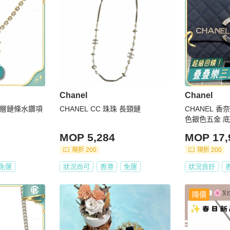
Chanel
Chanel
P雙層鏈條水鑽項
CHANEL CC 珠珠 長頸鏈
CHANEL 
色銀色五金 底長23 鐳射12開 有保
卡
MOP 5,284
MOP 17,
現折 200
現折 200
免運
狀況尚可
香港
免運
狀況良好
降價