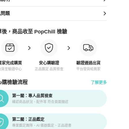
見問題
後，商品收至 PopChill 檢驗
買家完成購買
安心購驗證
驗證通過出貨
收貨至驗證中心
正品鑑定 品質檢查
平台發貨給買家
心購檢驗流程
了解更多
pChill拍拍圈正品驗證、安心購檢驗流程介紹
第一關：專人品質檢查
確認商品狀況、配件等 符合頁面描述
第二關：正品鑑定
專業鑑定團隊、AI 儀器鑑定、正品證書