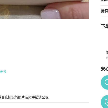
常
下單
奈兒長鏈
商品詳情與購買須知
安
更多
Po
微瑕疵情況於照片及文字描述呈現