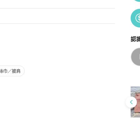
認
Po
絲巾／披肩