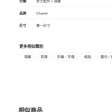
Chanel
女士配件
分類資訊
分類
女士配件
項鍊
女士配件
/
項鍊
推薦
Chanel
Chanel
精品
推薦清單
女士配件
品牌介紹
品牌
Chanel
尺寸
單一尺寸
更多相似類別
更多
Chanel
女士配件
相似商品推薦
項鍊
耳環
手鍊／手環
戒指
圍巾／
相似商品