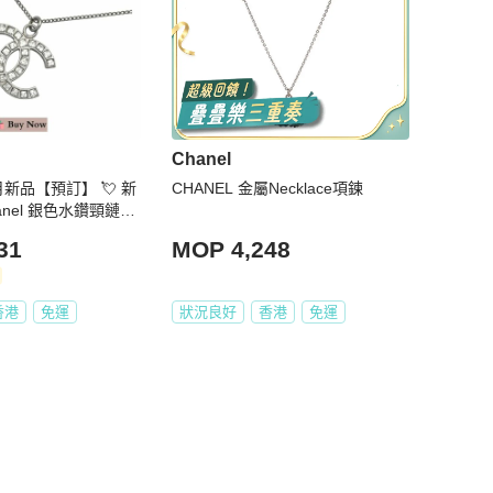
Chanel
 6月新品【預訂】 💘 新
CHANEL 金屬Necklace項鍊
anel 銀色水鑽頸鏈🔥
香奈兒經典款 CHAN
31
MOP 4,248
E
香港
免運
狀況良好
香港
免運