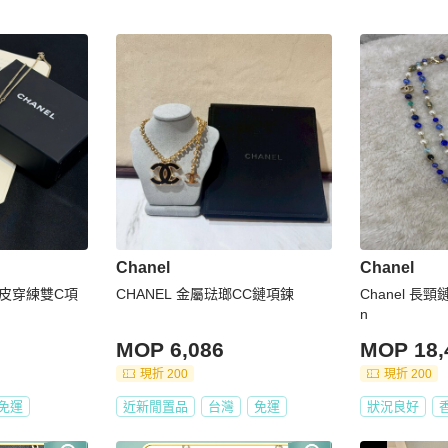
Chanel
Chanel
拚皮穿練雙C項
CHANEL 金屬琺瑯CC鏈項鍊
Chanel 長頸鏈 V
n
MOP 6,086
MOP 18,
現折 200
現折 200
免運
近新閒置品
台灣
免運
狀況良好