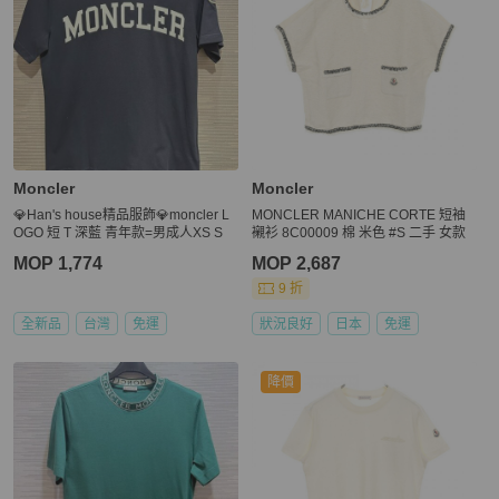
Moncler
Moncler
💎Han's house精品服飾💎moncler L
MONCLER MANICHE CORTE 短袖
OGO 短 T 深藍 青年款=男成人XS S
襯衫 8C00009 棉 米色 #S 二手 女款
MOP 1,774
MOP 2,687
9 折
全新品
台灣
免運
狀況良好
日本
免運
降價