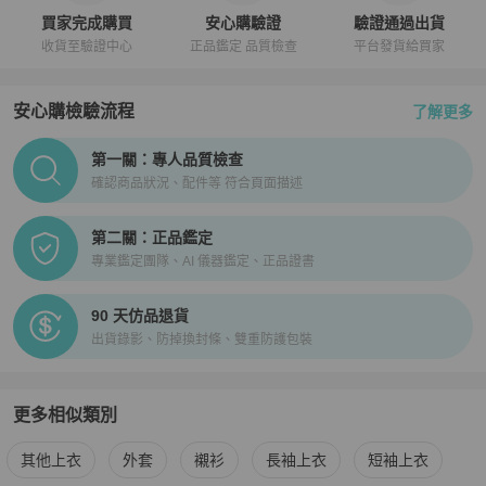
★ 免國際運費！

買家完成購買
安心購驗證
驗證通過出貨
★ 商品為國際運送，可能產生關稅由買家自行負擔

收貨至驗證中心
正品鑑定 品質檢查
平台發貨給買家
【寄送時程相關】

★ 依寄達國家區域、驗關、航班或氣候等不可控因素而異

安心購檢驗流程
了解更多
★ 下單後無法取消訂單

PopChill拍拍圈正品驗證、安心購檢驗流程介紹
第一關：專人品質檢查
【商品瑕疵說明】

確認商品狀況、配件等 符合頁面描述
★ 二手商品非新品，圖文已盡力完整敘述細節，請買家務必將商品照
片放大看，並綜合商品圖片和文字去綜合考量與判斷

第二關：正品鑑定
★ 日本中古名牌行業統一的分級標準非常嚴謹，商品狀況已於說明處
專業鑑定團隊、AI 儀器鑑定、正品證書
明確標示等級，如下單即表示可接受商品狀況，如有疑問請聊聊確認

★ 包袋尺寸由於測量手法不同，誤差在1cm-3cm屬於正常範圍，正
常範圍內誤差不作為退換貨依據

90 天仿品退貨
出貨錄影、防掉換封條、雙重防護包裝
【中文客戶服務】

★日本 BrandOff 原廠直營的中文客戶服務

★ APP 版聊聊服務時間 : 周一到周五 10:00-17:30 (日本國定假日除
更多相似類別
外)

更多
★ 本賣場所有商品資訊均為日本 BrandOff 提供，商品從日本發貨，
Moncler
男裝
相似商品推薦
其他上衣
外套
襯衫
長袖上衣
短袖上衣
下單前請聊聊詢問
