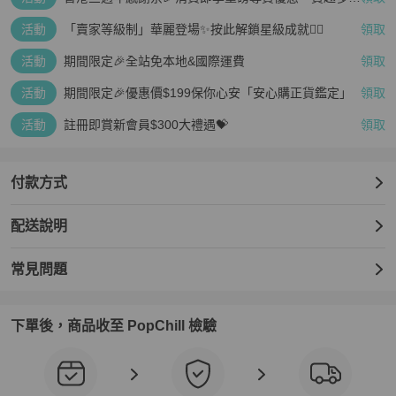
疊越多、賺越多🤑
活動
「賣家等級制」華麗登場✨按此解鎖星級成就👆🏻
領取
活動
期間限定🎉全站免本地&國際運費
領取
活動
期間限定🎉優惠價$199保你心安「安心購正貨鑑定」
領取
活動
註冊即賞新會員$300大禮遇💝
領取
付款方式
更新日期：2025/10/04

配送說明
外觀狀況：有使用痕跡、刮痕、磨損和污漬。

內部狀況：有使用痕跡、刮痕、磨損和污漬。

常見問題
【真偽鑑定保障】

★ 商品為PopChill 特選日本合作夥伴日本 BrandOff 所販售，正品保
障，假貨包退

下單後，商品收至 PopChill 檢驗
★ 商品皆由日本專業鑑定師鑑定通過，確認商品符合品牌工藝

★ 商品皆由專人確認商品的顏色、材質以及尺寸，均與賣場描述一致

【費用相關】
