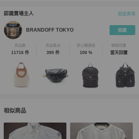
★ PopChill依法開立商品全額電子發票給您，有打統編需求，可聊聊
私訊事先通知為您開立三聯式發票

認識賣場主人
逛逛賣場
★ 賣場商品只有一件，可能會有商品已經在原網站上被售出・刪除的
PopChill 拍拍圈嚴選賣家
BRANDOFF TOKYO
介紹
情形，商品已搶先售出，將為您取消訂單，還請見諒

BRANDOFF TOKYO
追蹤
【取消&退貨政策】

★ 日本 BrandOff 所有商品，均盡力拍攝瑕疵細節，並在您下單之
商品數
商品售出
安心購通過
聊聊回覆
後，提供商品細節影片，您可以再次確認商品成色，力保您收到的商
11716 件
395 件
100 %
當天回覆
品，跟網路上看到的商品是一致的

★ 收到貨後請務必開箱錄影，若不幸發生您認為商品不如預期（存在
著賣家未描述的缺陷），請提供充分、完整的商品爭議佐證開箱錄影
紀錄與賣家協調退貨之協議，實際爭議之解決則須依商品出賣人之回
應與決定及 PopChill 的綜合判斷

★ 您一旦依照服務網頁所定方式、條件及流程完成下單，即表示願意
依照本服務約定條款及相關網頁上所載明的約定內容、交易條件、退
貨政策或限制

相似商品
更多相似
Moncler
男裝
推薦精品