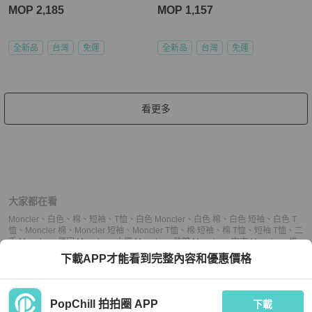
MOP 2,185
MOP 1,157
全新品
台灣
免運
全新品
台灣
免運
看更多
大家都在看
Moncler
、
白色
、
棉
、
短袖
、
T恤
、
白色 Moncler
、
白色 棉
、
白色 短袖
、
白色 T
恤
、
Moncler 棉
、
Moncler 短袖
、
Moncler T恤
、
棉 短袖
、
棉 T恤
、
短袖 T恤
、
二
手 Moncler
、
便宜 Moncler
、
小資 Moncler
、
熱門 Moncler
、
中古 Moncler
、
推
薦 Moncler
、
二手 短袖
、
便宜 短袖
、
小資 短袖
、
熱門 短袖
、
中古 短袖
、
推薦
下載APP才能看到完整內容和優惠價格
短袖
、
二手 T恤
、
便宜 T恤
、
小資 T恤
、
熱門 T恤
、
中古 T恤
、
推薦 T恤
PopChill 拍拍圈 APP
下載