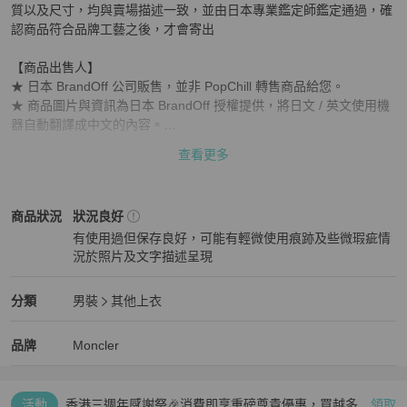
質以及尺寸，均與賣場描述一致，並由日本專業鑑定師鑑定通過，確
認商品符合品牌工藝之後，才會寄出

【商品出售人】

★ 日本 BrandOff 公司販售，並非 PopChill 轉售商品給您。

★ 商品圖片與資訊為日本 BrandOff 授權提供，將日文 / 英文使用機
器自動翻譯成中文的內容。

★ 商品為 PopChill 特選日本合作夥伴日本 BrandOff 進行安心購兩關
查看更多
鑑定，並從日本直寄給消費者

產品編號：2120900052867

Moncler
男裝
商品狀態與細節
商品狀況
狀況良好
顏色：白色 x 紅色 x 海軍藍

有使用過但保存良好，可能有輕微使用痕跡及些微瑕疵情
材質：棉 

況於照片及文字描述呈現
狀況良好
尺寸：S 肩寬：45.5公分（17.9吋） 裙長：64公分（25.2吋） 衣
Moncler
男裝
分類資訊
分類
男裝
其他上衣
寬：52公分（20.5吋） 袖長：22公分（8.7吋）

男裝
/
其他上衣
推薦
Moncler
Moncler
精品
推薦清單
男裝
品牌介紹
品牌
Moncler
配件：無

活動
香港三週年感謝祭🎉消費即享重磅尊貴優惠，買越多、
領取