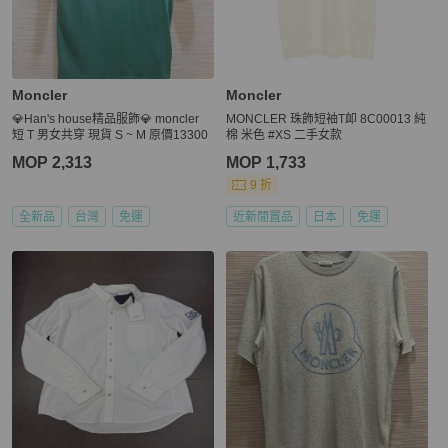
Moncler
Moncler
💎Han's house精品服飾💎 moncler
MONCLER 珠飾短袖T卹 8C00013 純
短 T 男女共穿 現貨 S ~ M 原價13300
棉 米色 #XS 二手女款
MOP 2,313
MOP 1,733
9 折
全新品
台灣
免運
近新閒置品
日本
免運