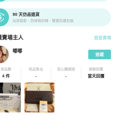
90 天仿品退貨
出貨錄影、防掉換封條、雙重防護包裝
識賣場主人
逛逛賣場
pChill 拍拍圈嚴選賣家
嘟嘟
介紹
嘟嘟
追蹤
商品數
商品售出
安心購通過
聊聊回覆
4 件
-
-
當天回覆