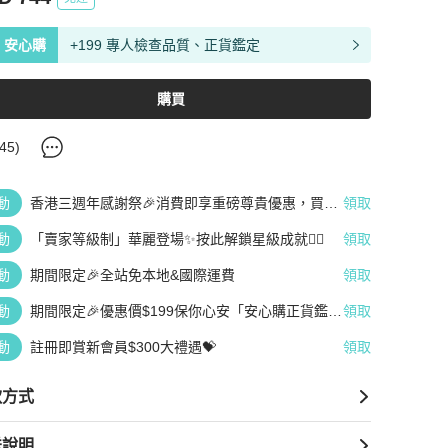
安心購
+199 專人檢查品質、正貨鑑定
購買
45
)
動
香港三週年感謝祭🎉消費即享重磅尊貴優惠，買越
領取
多、疊越多、賺越多🤑
動
「賣家等級制」華麗登場✨按此解鎖星級成就👆🏻
領取
動
期間限定🎉全站免本地&國際運費
領取
動
期間限定🎉優惠價$199保你心安「安心購正貨鑑
領取
定」
動
註冊即賞新會員$300大禮遇💝
領取
款方式
送說明