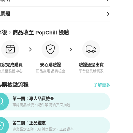
見問題
後，商品收至 PopChill 檢驗
買家完成購買
安心購驗證
驗證通過出貨
收貨至驗證中心
正品鑑定 品質檢查
平台發貨給買家
心購檢驗流程
了解更多
pChill拍拍圈正品驗證、安心購檢驗流程介紹
第一關：專人品質檢查
確認商品狀況、配件等 符合頁面描述
第二關：正品鑑定
專業鑑定團隊、AI 儀器鑑定、正品證書