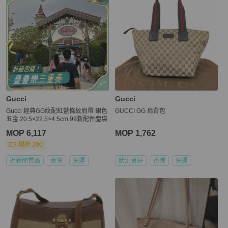
Gucci
Gucci
Gucci 經典GG紋配紅藍條紋肩帶 銀色
GUCCI GG 肩背包
五金 20.5×22.5×4.5cm 99新配件塵袋
MOP 6,117
MOP 1,762
現折 200
近新閒置品
台灣
免運
狀況良好
香港
免運