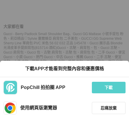
大家都在看
Gucci - Berry Padlock Small Shoulder Bag
、
Gucci GG Matlase 小號手提包 粉
色
、
莉亞精品♡Sylvie 塞爾維亞 肩背包 二手美包
、
GUCCI GG Supreme Web
Sherry Line 單肩包 PVC 米色 56 02 032 正品 145478
、
Gucci 展示品 Blondie
光滑皮革手提斜背包(815714-酒紅)
Gucci
、
古馳
、
肩背包
、
包
、
Gucci 古馳
、
Gucci 肩背包
、
Gucci 包
、
古馳 肩背包
、
古馳 包
、
肩背包 包
、
二手 Gucci
、
便宜
Gucci
、
小資 Gucci
、
熱門 Gucci
、
中古 Gucci
、
推薦 Gucci
、
二手 古馳
、
便宜
古馳
、
小資 古馳
、
熱門 古馳
、
中古 古馳
、
推薦 古馳
、
二手 肩背包
、
便宜 肩背
包
、
小資 肩背包
、
熱門 肩背包
、
中古 肩背包
、
推薦 肩背包
、
二手 包
、
便宜
下載APP才能看到完整內容和優惠價格
包
、
小資 包
、
熱門 包
、
中古 包
、
推薦 包
PopChill 拍拍圈 APP
下載
上架
使用網頁版瀏覽器
忍痛放棄
議價
購買
收藏
(
4
)
聊聊