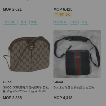
MOP 2,021
MOP 6,425
現折 200
狀況良好
香港
免運
狀況良好
台灣
免運
Gucci
Gucci
GUCCI GG帆布織帶雪莉線單肩包 紅
Gucci 肩背包 男女都適合 近全新
色 米色 904 02 047 正品 yk10868
MOP 3,385
MOP 4,318