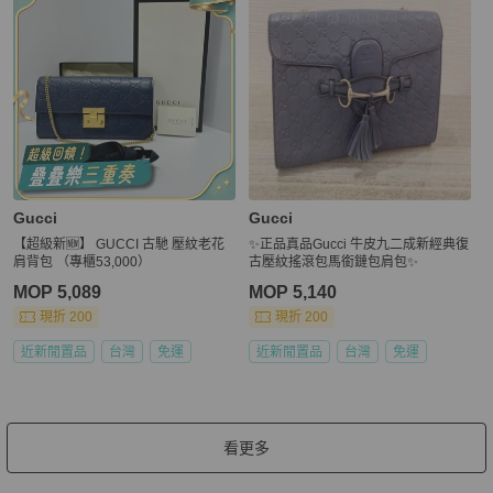
Gucci
Gucci
【超級新🆕】 GUCCI 古馳 壓紋老花
✨正品真品Gucci 牛皮九二成新經典復
肩背包 （專櫃53,000）
古壓紋搖滾包馬銜鏈包肩包✨
MOP 5,089
MOP 5,140
現折 200
現折 200
近新閒置品
台灣
免運
近新閒置品
台灣
免運
看更多