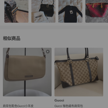
相似商品
更多相似
Gucci
女包
推薦精品
Gucci
肩背包駝色Gucci小羊皮
Gucci 咖色緹布肩背包