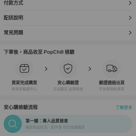
付款方式
配送說明
常見問題
下單後，商品收至 PopChill 檢驗
買家完成購買
安心購驗證
驗證通過出貨
收貨至驗證中心
正品鑑定 品質檢查
平台發貨給買家
安心購檢驗流程
了解更多
PopChill拍拍圈正品驗證、安心購檢驗流程介紹
第一關：專人品質檢查
確認商品狀況、配件等 符合頁面描述