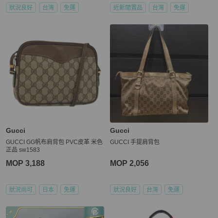
狀況良好
台灣
免運
近新閒置品
台灣
免運
Gucci
Gucci
GUCCI GG帆布肩背包 PVC皮革 米色
GUCCI 手提肩背包
正品 sw1583
MOP 3,188
MOP 2,056
狀況尚可
日本
免運
狀況良好
台灣
免運