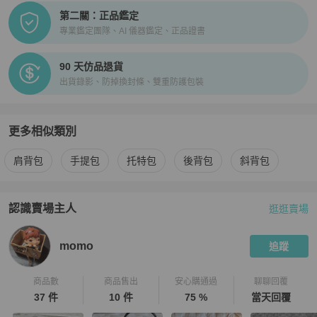
第二關：正品鑑定
專業鑑定團隊、AI 儀器鑑定、正品證書
90 天仿品退貨
出貨錄影、防掉換封條、雙重防護包裝
更多相似類別
更多
Gucci
女包
相似商品推薦
肩背包
手提包
托特包
後背包
斜背包
認識賣場主人
逛逛賣場
PopChill 拍拍圈嚴選賣家
momo
介紹
momo
追蹤
商品數
商品售出
安心購通過
聊聊回覆
37 件
10 件
75 %
當天回覆