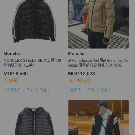
Moncler
Moncler
MONCLER STELLAIRE 男士黑色尼
💎Han's house精品服飾💎moncler Ar
龍羽絨外套（二手）
cesaz 滑雪系列 高機能 防水 羽絨 連
帽 外套 可手水洗 現貨 L 原價82500
MOP 8,580
MOP 12,028
9 折
現折 200
狀況良好
日本
免運
全新品
台灣
免運