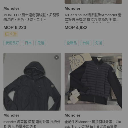
Moncler
Moncler
MONCLER 男士連帽羽絨服，尼龍聚
💎Han's house精品服飾💎moncler 滑
酯混紡，黑色，3號，二手。
雪系列 高機能 抗拉力 抗撕裂性 重量
極輕 尼龍 風衣 連帽 外套 現貨 4 原價
MOP 6,223
MOP 4,832
73300 可手水洗
9 折
狀況良好
日本
免運
全新品
台灣
免運
Moncler
Moncler
moncler 海軍藍 深藍 連帽外套 風衣外
全配件🌟Moncler 拼接羽絨外套｜Cla
套 夾克 防風外套 外套
ssic Trend CT精品｜台北東區實體