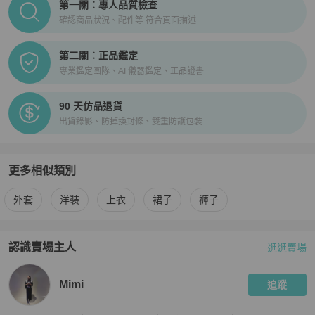
第一關：專人品質檢查
確認商品狀況、配件等 符合頁面描述
第二關：正品鑑定
專業鑑定團隊、AI 儀器鑑定、正品證書
90 天仿品退貨
出貨錄影、防掉換封條、雙重防護包裝
更多相似類別
更多
Moncler
女裝
相似商品推薦
外套
洋裝
上衣
裙子
褲子
認識賣場主人
逛逛賣場
PopChill 拍拍圈嚴選賣家
Mimi
介紹
Mimi
追蹤