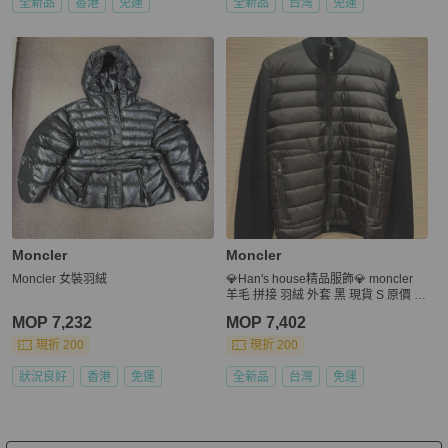
全新品
香港
免運
全新品
台灣
免運
Moncler
Moncler
Moncler 女裝羽絨
💎Han's house精品服飾💎 moncler
羊毛 拼接 羽絨 外套 黑 現貨 S 原價 3
6500
MOP 7,232
MOP 7,402
現折 200
現折 200
狀況良好
香港
免運
全新品
台灣
免運