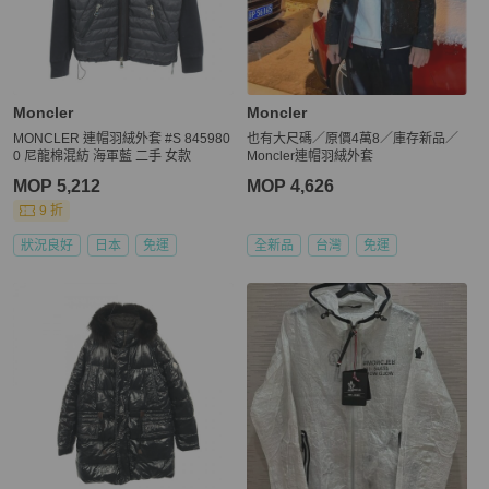
Moncler
Moncler
MONCLER 連帽羽絨外套 #S 845980
也有大尺碼／原價4萬8／庫存新品／
0 尼龍棉混紡 海軍藍 二手 女款
Moncler連帽羽絨外套
MOP 5,212
MOP 4,626
9 折
狀況良好
日本
免運
全新品
台灣
免運