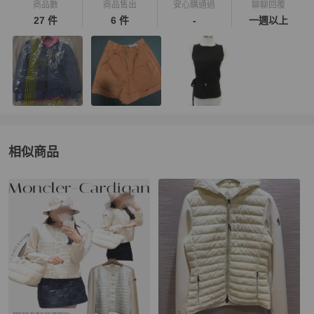
商品數
商品售出
安心購通過
聊聊回覆
27 件
6 件
-
一週以上
相似商品
更多相似
Moncler
女裝
推薦精品