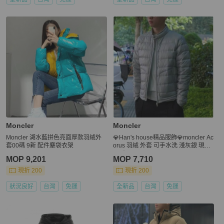
Moncler
Moncler
Moncler 湖水藍拼色亮面厚款羽絨外
💎Han's house精品服飾💎moncler Ac
套00碼 9新 配件塵袋衣架
orus 羽絨 外套 可手水洗 淺灰銀 現貨
5原價43200
MOP 9,201
MOP 7,710
現折 200
現折 200
狀況良好
台灣
免運
全新品
台灣
免運