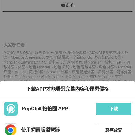
看更多
大家都在看
MONCLER ORAIL 藍白 條紋 連帽 夾克 外套 短風衣
、
MONCLER 蛇皮印花 外
套
、
Moncler-Armoniques 女款 羽絨服#0
、
全新Moncler 經典款Maya 0號
、
Moncler x Edward Enninful 聯名款 25FW 羽絨 #0 碼
Moncler
、
粉色
、
尼龍
、
羽
絨外套
、
外套
、
粉色 Moncler
、
粉色 尼龍
、
粉色 羽絨外套
、
粉色 外套
、
Moncler
尼龍
、
Moncler 羽絨外套
、
Moncler 外套
、
尼龍 羽絨外套
、
尼龍 外套
、
羽絨外套
外套
、
二手 Moncler
、
便宜 Moncler
、
小資 Moncler
、
熱門 Moncler
、
中古
Moncler
、
推薦 Moncler
、
二手 羽絨外套
、
便宜 羽絨外套
、
小資 羽絨外套
、
熱門
羽絨外套
、
中古 羽絨外套
、
推薦 羽絨外套
、
二手 外套
、
便宜 外套
、
小資 外套
、
下載APP才能看到完整內容和優惠價格
熱門 外套
、
中古 外套
、
推薦 外套
PopChill 拍拍圈 APP
下載
上架
使用網頁版瀏覽器
忍痛放棄