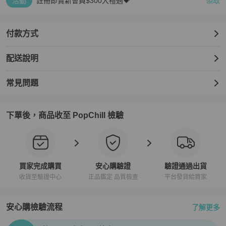
活動
註冊即賞新會員$300大禮遇💝
領取
付款方式
配送說明
常見問題
下單後，商品收至 PopChill 檢驗
買家完成購買
安心購驗證
驗證通過出貨
收貨至驗證中心
正品鑑定 品質檢查
平台發貨給買家
安心購檢驗流程
了解更多
PopChill拍拍圈正品驗證、安心購檢驗流程介紹