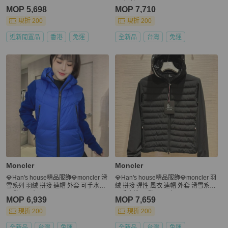
00 深藍
MOP 5,698
MOP 7,710
現折 200
現折 200
近新閒置品
香港
免運
全新品
台灣
免運
Moncler
Moncler
💎Han's house精品服飾💎moncler 滑
💎Han's house精品服飾💎moncler 羽
雪系列 羽絨 拼接 連帽 外套 可手水洗
絨 拼接 彈性 風衣 連帽 外套 滑雪系列
現貨 M 原價38000
可手水洗 現貨 XL 原價35000
MOP 6,939
MOP 7,659
現折 200
現折 200
全新品
台灣
免運
全新品
台灣
免運