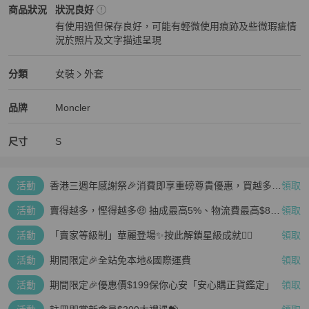
Moncler
女裝
商品狀態與細節
商品狀況
狀況良好
有使用過但保存良好，可能有輕微使用痕跡及些微瑕疵情
況於照片及文字描述呈現
狀況良好
Moncler
女裝
分類資訊
分類
女裝
外套
女裝
/
外套
推薦
Moncler
Moncler
精品
推薦清單
女裝
品牌介紹
品牌
Moncler
尺寸
S
活動
香港三週年感謝祭🎉消費即享重磅尊貴優惠，買越多、
領取
疊越多、賺越多🤑
活動
賣得越多，慳得越多🤑 抽成最高5%、物流費最高$800
領取
🤩 再見無上限抽成👋🏻
活動
「賣家等級制」華麗登場✨按此解鎖星級成就👆🏻
領取
活動
期間限定🎉全站免本地&國際運費
領取
活動
期間限定🎉優惠價$199保你心安「安心購正貨鑑定」
領取