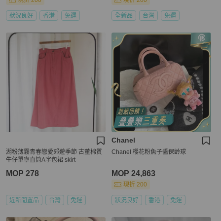
現折 200
現折 200
狀況良好
香港
免運
全新品
台灣
免運
Chanel
湖粉薄霧青春戀愛郊遊季節 古董棉質
Chanel 櫻花粉魚子醬保齡球
牛仔單寧直筒A字包裙 skirt
MOP 278
MOP 24,863
現折 200
近新閒置品
台灣
免運
狀況良好
香港
免運