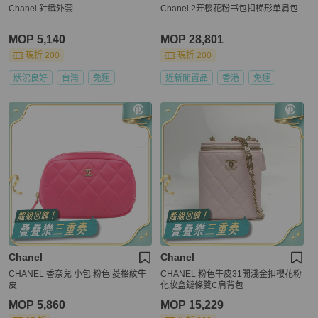
Chanel 針織外套
Chanel 2开樱花粉书包扣梯形单肩包
MOP 5,140
MOP 28,801
現折 200
現折 200
狀況良好
台灣
免運
近新閒置品
香港
免運
Chanel
Chanel
CHANEL 香奈兒 小包 粉色 菱格紋牛
CHANEL 粉色牛皮31開淺金扣櫻花粉
皮
化妝盒鏈條雙C肩背包
MOP 5,860
MOP 15,229