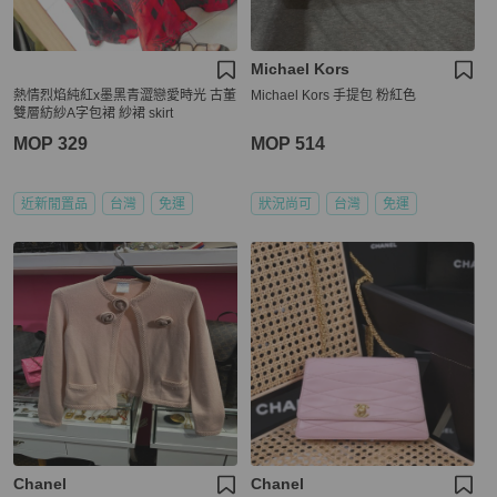
Michael Kors
熱情烈焰純紅x墨黑青澀戀愛時光 古董
Michael Kors 手提包 粉紅色
雙層紡紗A字包裙 紗裙 skirt
MOP 329
MOP 514
近新閒置品
台灣
免運
狀況尚可
台灣
免運
Chanel
Chanel