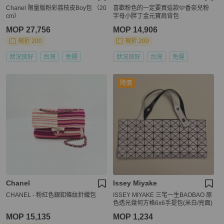
Chanel 限量版粉彩荔枝皮Boy包 （20
喜歡粉色的一定要買這款🩷香奈兒粉
cm）
字母小胖丁金元寶肩背包
MOP 27,756
MOP 14,906
現折 200
現折 200
狀況良好
台灣
免運
狀況良好
台灣
免運
降價
Chanel
Issey Miyake
CHANEL - 粉紅色銀釦條紋針織包
ISSEY MIYAKE 三宅一生BAOBAO 原
色透光幾何方格6x6手提包(米白/亮面)
MOP 15,135
MOP 1,234