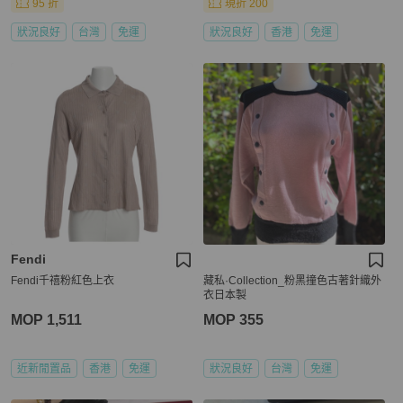
95 折
現折 200
狀況良好
台灣
免運
狀況良好
香港
免運
Fendi
Fendi千禧粉紅色上衣
藏私·Collection_粉黑撞色古著針織外
衣日本製
MOP 1,511
MOP 355
近新閒置品
香港
免運
狀況良好
台灣
免運