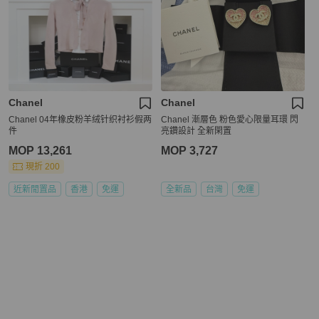
Chanel
Chanel
Chanel 04年橡皮粉羊绒针织衬衫假两
Chanel 漸層色 粉色愛心限量耳環 閃
件
亮鑽設計 全新閑置
MOP 13,261
MOP 3,727
現折 200
近新閒置品
香港
免運
全新品
台灣
免運