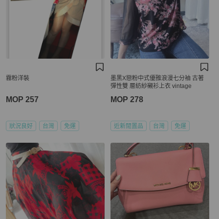
霧粉洋裝
墨黑X戀粉中式優雅浪漫七分袖 古著
彈性雙 層紡紗襯衫上衣 vintage
MOP 257
MOP 278
狀況良好
台灣
免運
近新閒置品
台灣
免運