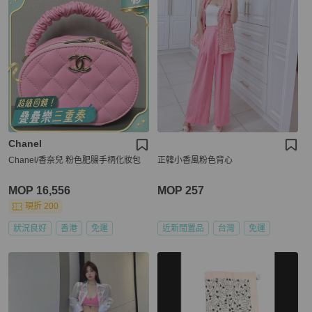
Chanel
Chanel/香奈兒 粉色肥腸手柄化妝包
正韓小香風粉色背心
MOP 16,556
MOP 257
現折 200
狀況良好
香港
免運
近新閒置品
台灣
免運