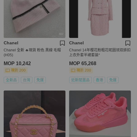
Chanel
Chanel
Chanel 全新 🔥現貨 粉色 黑線 毛帽
Chanel 14年樱花粉粗花呢圆领双排扣
(H05)
上衣外套半裙套装*
MOP 10,242
MOP 65,268
現折 200
現折 200
全新品
台灣
免運
近新閒置品
香港
免運