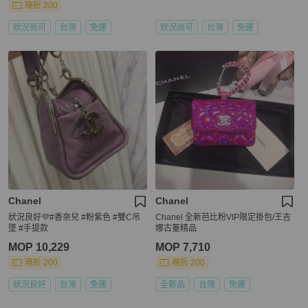
現折 200
狀況尚可
台灣
免運
狀況尚可
台灣
免運
Chanel
Chanel
狀況良好💜#香奈兒 #粉紫色 #雙C吊
Chanel 全新芭比粉VIP限定掛包/王吉
墜 #手提款
娜古董精品
MOP 10,229
MOP 7,710
現折 200
現折 200
狀況良好
台灣
免運
全新品
台灣
免運