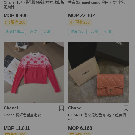
Chanel 15年樱花粉泡芙织物珍珠山茶
香奈兒chanel cargo 粉色 方盒 小包
花胸针
MOP 8,806
MOP 22,102
現折 200
現折 200
近新閒置品
香港
免運
狀況尚可
台灣
免運
Chanel
Chanel
Chanel粉紅色星星毛衣
CHANEL 香奈兒粉色零$包，超美滴
～
MOP 11,811
MOP 6,168