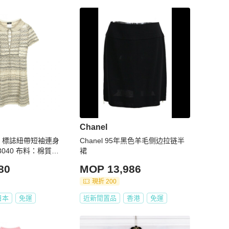
Chanel
O 標誌紐帶短袖連身
Chanel 95年黑色羊毛侧边拉链半
03040 布料：棉質，
裙
女裝
80
MOP 13,986
現折 200
日本
免運
近新閒置品
香港
免運