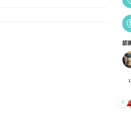
） 袖長：28.5公分（11.2吋）

認
Po
1