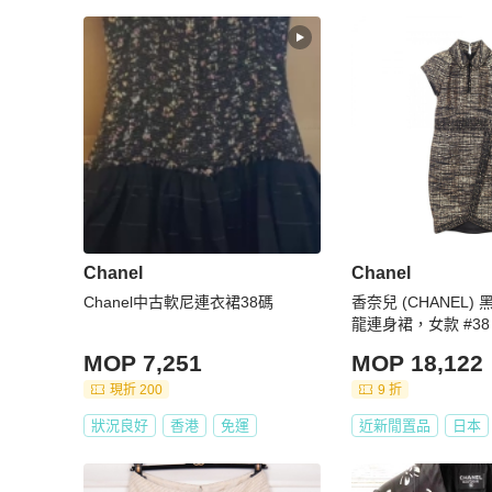
★日本 BrandOff 原廠直營的中文客戶服務

★ APP 版聊聊服務時間 : 周一到周五 10:00-17:30 (日本國
★ 本賣場所有商品資訊均為日本 BrandOff 提供，商品從
★ PopChill依法開立商品全額電子發票給您，有打統編需
★ 賣場商品只有一件，可能會有商品已經在原網站上被售
諒

【取消&退貨政策】

★ 日本 BrandOff 所有商品，均盡力拍攝瑕疵細節，
力保您收到的商品，跟網路上看到的商品是一致的

★ 收到貨後請務必開箱錄影，若不幸發生您認為商品不如
爭議佐證開箱錄影紀錄與賣家協調退貨之協議，實際爭議之解決則
Chanel
Chanel
★ 您一旦依照服務網頁所定方式、條件及流程完成下單，
Chanel中古軟尼連衣裙38碼
香奈兒 (CHANEL
容、交易條件、退貨政策或限制

龍連身裙，女款 #38 
MOP 7,251
MOP 18,122
現折 200
9 折
狀況良好
香港
免運
近新閒置品
日本