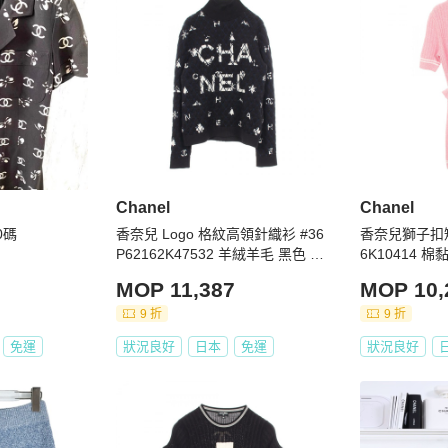
Chanel
Chanel
0碼
香奈兒 Logo 格紋高領針織衫 #36
香奈兒獅子扣短袖
P62162K47532 羊絨羊毛 黑色 二
6K10414 
手
MOP 11,387
MOP 10,
9 折
9 折
免運
狀況良好
日本
免運
狀況良好