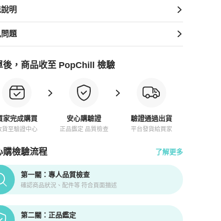
送說明
見問題
後，商品收至 PopChill 檢驗
買家完成購買
安心購驗證
驗證通過出貨
收貨至驗證中心
正品鑑定 品質檢查
平台發貨給買家
心購檢驗流程
了解更多
pChill拍拍圈正品驗證、安心購檢驗流程介紹
第一關：專人品質檢查
確認商品狀況、配件等 符合頁面描述
第二關：正品鑑定