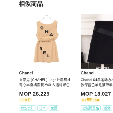
相似商品
【真偽鑑定保障】

★ 商品為PopChill 特選日本合作夥伴日本 BrandOff 所
更多相似
Chanel
女裝
推薦精品
★ 商品皆由日本專業鑑定師鑑定通過，確認商品符合品牌工藝
★ 商品皆由專人確認商品的顏色、材質以及尺寸，均與賣場描
【費用相關】

★ 免國際運費！

★ 商品為國際運送，可能產生關稅由買家自行負擔

【寄送時程相關】

★ 依寄達國家區域、驗關、航班或氣候等不可控因素而異

★ 下單後無法取消訂單

Chanel
Chanel
【商品瑕疵說明】

★ 二手商品非新品，圖文已盡力完整敘述細節，請買家務
香奈兒 (CHANEL) Logo針織無袖
Chanel 04年运动方
斷

背心半身裙套裝 #40 人造絲米色
款深蓝色羊毛腰带半
★ 日本中古名牌行業統一的分級標準非常嚴謹，商品狀況
二手女裝
MOP 28,225
MOP 18,027
有疑問請聊聊確認

9 折
現折 200
★ 包袋尺寸由於測量手法不同，誤差在1cm-3cm屬於正常
狀況良好
日本
免運
近新閒置品
香港
【中文客戶服務】
