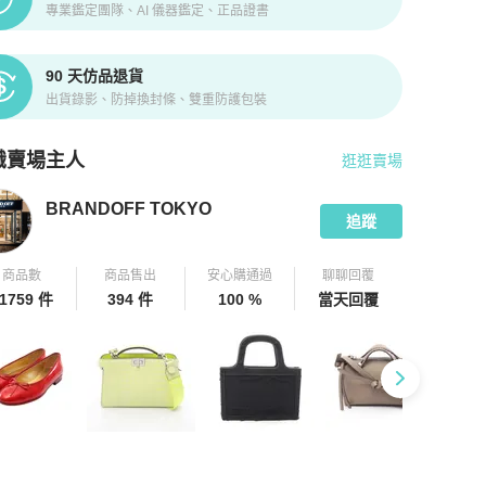
專業鑑定團隊、AI 儀器鑑定、正品證書
90 天仿品退貨
出貨錄影、防掉換封條、雙重防護包裝
識賣場主人
逛逛賣場
pChill 拍拍圈嚴選賣家
BRANDOFF TOKYO
介紹
BRANDOFF TOKYO
追蹤
商品數
商品售出
安心購通過
聊聊回覆
1759 件
394 件
100 %
當天回覆