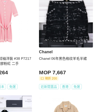
Chanel
洋裝 #38 P7217
Chanel 06年黑色格纹羊毛半裙
棉黏膠粉紅 二手
264
MOP 7,667
現折 200
日本
免運
近新閒置品
香港
免運