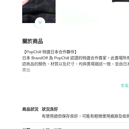
關於商品
關於
【PopChill 特選日本合作夥伴】

香奈兒短袖連身裙，真絲羊絨/羊駝毛混紡，藏青
日本 BrandOff 為 PopChill 認證的特選合作賣家。此賣
認商品的顏色、材質以及尺寸，均與賣場描述一致，並由日
寄出

【商品出售人】

查看
★ 日本 BrandOff 公司販售，並非 PopChill 轉售商品給您。

★ 商品圖片與資訊為日本 BrandOff 授權提供，將日文 /
★ 商品為 PopChill 特選日本合作夥伴日本 BrandOff
Chanel
女裝
商品狀態與細節
商品狀況
狀況良好
產品編號：2101219356372

有使用過但保存良好，可能有輕微使用痕跡及些
顏色：海軍藍 x 粉紅色 x 綠色

狀況良好
材質：真絲/羊絨/羊駝毛
