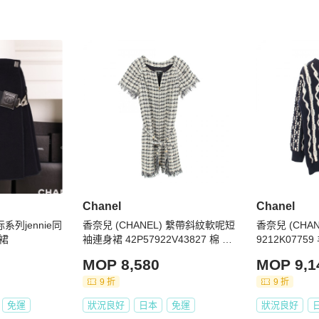
販售，正品保障，假貨包退



述一致

Chanel
Chanel
必將商品照片放大看，並綜合商品圖片和文字去綜合考量與判
标系列jennie同
香奈兒 (CHANEL) 繫帶斜紋軟呢短
香奈兒 (CHAN
裙
袖連身裙 42P57922V43827 棉 二
9212K077
已於說明處明確標示等級，如下單即表示可接受商品狀況，如
手 #42 CC
白色 二手
MOP 8,580
MOP 9,1
9 折
9 折
範圍，正常範圍內誤差不作為退換貨依據

免運
狀況良好
日本
免運
狀況良好