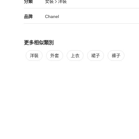
Chanel
女裝
分類資訊
分類
女裝
洋裝
女裝
/
洋裝
推薦
尺寸：40 肩寬：37公分（14.6吋） 衣寬：44.5公分（17.5吋
Chanel
Chanel
精品
推薦清單
女裝
品牌介紹
品牌
Chanel
配件：無

更多相似類別
更多
Chanel
女裝
相似商品推薦
洋裝
外套
上衣
裙子
褲子
更新日期：2025年11月30日

外觀狀況：有使用痕跡、刮痕、磨損和污漬。

內部狀況：有使用痕跡、刮痕、磨損和污漬。
