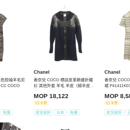
定假日除外)

日本發貨，下單前請聊聊詢問

求，可聊聊私訊事先通知為您開立三聯式發票

出・刪除的情形，商品已搶先售出，將為您取消訂單，還請見
並在您下單之後，提供商品細節影片，您可以再次確認商品成色，
預期（存在著賣家未描述的缺陷），請提供充分、完整的商品
須依商品出賣人之回應與決定及 PopChill 的綜合判斷

Chanel
Chanel
即表示願意依照本服務約定條款及相關網頁上所載明的約定內
) 黑色短袖羊毛尼
香奈兒 COCO 標誌皮革飾邊針織
香奈兒 COC
CC COCO
衫 其他外套 羊毛 羊皮（綿羊皮）
裙 P41411K
海軍藍 黑色 二手 女款
金灰色，二手
MOP 18,122
MOP 8,5
9 折
9 折
免運
狀況良好
日本
免運
狀況良好