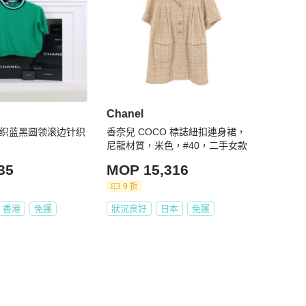
Chanel
色针织蓝黑圆领滚边针织
香奈兒 COCO 標誌紐扣連身裙，
尼龍材質，米色，#40，二手女款
35
MOP 15,316
9 折
香港
免運
狀況良好
日本
免運