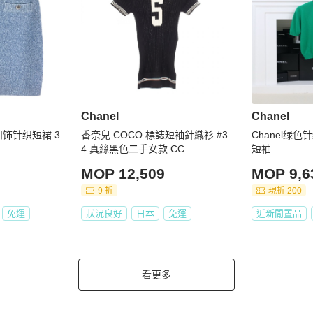
Chanel
Chanel
o扣饰针织短裙 3
香奈兒 COCO 標誌短袖針織衫 #3
Chanel绿
4 真絲黑色二手女款 CC
短袖
MOP 12,509
MOP 9,6
9 折
現折 200
免運
狀況良好
日本
免運
近新閒置品
看更多