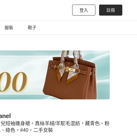
登入
註冊
服裝
鞋子
anel
奈兒短袖連身裙，真絲羊絨/羊駝毛混紡，藏青色、粉
、綠色，#40，二手女裝