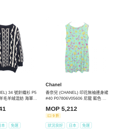
Chanel
EL) 34 號針織衫 P5
香奈兒 (CHANEL) 印花無袖連身裙
59 羊毛羊絨混紡 海軍藍
#40 P07806V05606 尼龍 藍色 二
手 CC
41
MOP 5,212
9 折
日本
免運
狀況良好
日本
免運