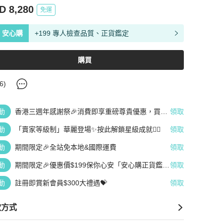
D 8,280
免運
安心購
+199 專人檢查品質、正貨鑑定
購買
6
)
動
香港三週年感謝祭🎉消費即享重磅尊貴優惠，買越
領取
多、疊越多、賺越多🤑
動
「賣家等級制」華麗登場✨按此解鎖星級成就👆🏻
領取
動
期間限定🎉全站免本地&國際運費
領取
動
期間限定🎉優惠價$199保你心安「安心購正貨鑑
領取
定」
動
註冊即賞新會員$300大禮遇💝
領取
款方式