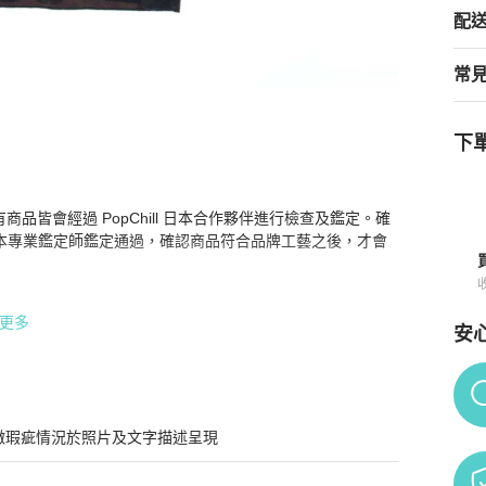
配
常
下單
色、粉紅色、綠色，#40，二手女裝
商品詳情與購買須知
場所有商品皆會經過 PopChill 日本合作夥伴進行檢查及鑑定。確
本專業鑑定師鑑定通過，確認商品符合品牌工藝之後，才會
更多
安
 英文使用機器自動翻譯成中文的內容。

Po
 進行安心購兩關鑑定，並從日本直寄給消費者

微瑕疵情況於照片及文字描述呈現