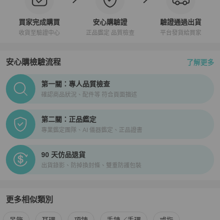
買家完成購買
安心購驗證
驗證通過出貨
收貨至驗證中心
正品鑑定 品質檢查
平台發貨給買家
安心購檢驗流程
了解更多
PopChill拍拍圈正品驗證、安心購檢驗流程介紹
第一關：專人品質檢查
確認商品狀況、配件等 符合頁面描述
第二關：正品鑑定
專業鑑定團隊、AI 儀器鑑定、正品證書
90 天仿品退貨
出貨錄影、防掉換封條、雙重防護包裝
更多相似類別
更多
Chanel
女士配件
相似商品推薦