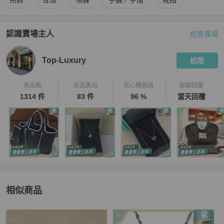
吊飾
耳環
項鍊
手鍊／手環
戒指
認識賣場主人
逛逛賣場
PopChill 拍拍圈嚴選賣家
Top-Luxury
介紹
Top-Luxury
追蹤
商品數
商品售出
安心購通過
聊聊回覆
1314 件
83 件
96 %
當天回覆
相似商品
更多相似
Chanel
女士配件
推薦精品