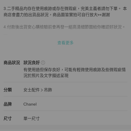
3.二手精品均存在使用痕跡或存在微瑕疵，完美主義者請勿下單。 本
商店會盡力拍出貨品狀況，商品圖皆實拍可自行放大👀謝謝

4.付款後出貨安心購檢驗前會再發一組高清細節圖給你確認好狀況。

5.商品也上架於其他平台，購買前請先私訊確認庫存
查看更多
Chanel
女士配件
商品狀態與細節
商品狀況
狀況良好
有使用過但保存良好，可能有輕微使用痕跡及些微瑕疵情
況於照片及文字描述呈現
狀況良好
Chanel
女士配件
分類資訊
分類
女士配件
吊飾
女士配件
/
吊飾
推薦
Chanel
Chanel
精品
推薦清單
女士配件
品牌介紹
品牌
Chanel
尺寸
單一尺寸