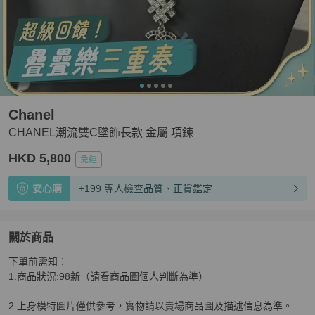
Chanel
CHANEL潮流雙C墜飾長款 金屬 項鍊
HKD 5,800
免運
安心購
+199 專人檢查品質、正貨鑑定
關於商品
關於
下單前需知：

CHANEL潮流雙C墜飾長款 金屬 項鍊
商品詳情與購買須
1.商品狀況:98新（請看商品圖個人判斷為準）

2.上身模特圖片僅供參考，實物請以賣場商品圖及描述信息為準。
