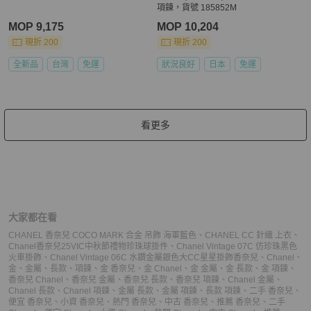
項鍊，貨號 185852M
MOP 9,175
MOP 10,204
現折 200
現折 200
全新品
台灣
免運
狀況良好
日本
免運
看更多
大家都在看
CHANEL 香奈兒 COCO MARK 合金 吊飾 海軍藍色
、
CHANEL CC 針織 上衣
、
Chanel香奈兒25VIC中秋節禮物珍珠球掛件
、
Chanel Vintage 07C 仿珍珠黑色
火車掛飾
、
Chanel Vintage 06C 水鑽金屬銀色大CC星星掛飾
香奈兒
、
Chanel
、
金
、
金屬
、
長款
、
項鍊
、
金 香奈兒
、
金 Chanel
、
金 金屬
、
金 長款
、
金 項鍊
、
香奈兒 Chanel
、
香奈兒 金屬
、
香奈兒 長款
、
香奈兒 項鍊
、
Chanel 金屬
、
Chanel 長款
、
Chanel 項鍊
、
金屬 長款
、
金屬 項鍊
、
長款 項鍊
、
二手 香奈兒
、
便宜 香奈兒
、
小資 香奈兒
、
熱門 香奈兒
、
中古 香奈兒
、
推薦 香奈兒
、
二手