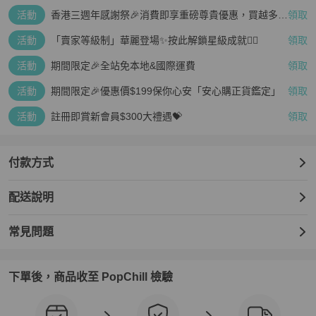
活動
香港三週年感謝祭🎉消費即享重磅尊貴優惠，買越多、
領取
疊越多、賺越多🤑
活動
「賣家等級制」華麗登場✨按此解鎖星級成就👆🏻
領取
活動
期間限定🎉全站免本地&國際運費
領取
活動
期間限定🎉優惠價$199保你心安「安心購正貨鑑定」
領取
活動
註冊即賞新會員$300大禮遇💝
領取
付款方式
配送說明
常見問題
下單後，商品收至 PopChill 檢驗