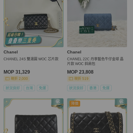
Chanel
Chanel
CHANEL 24S 雙湯圓 WOC 芯片款
CHANEL 22C 丹寧藍色牛仔金球 晶
片款 WOC 斜肩包
MOP 31,329
MOP 23,808
現折 2,000
現折 519
狀況良好
台灣
免運
狀況良好
香港
免運
降價