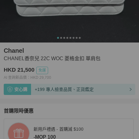
Chanel
CHANEL香奈兒 22C WOC 菱格金扣 單肩包
HKD 21,500
免運
AI 查詢新品價：
HKD
29,700
安心購
+199 專人檢查品質、正貨鑑定
首購限時優惠
新用戶禮遇 - 首購減 $100
-MOP 100