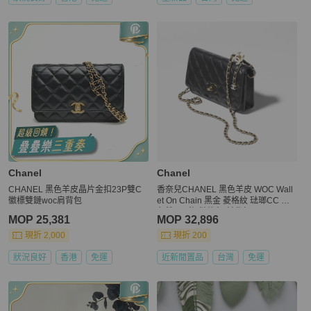
Chanel
Chanel
CHANEL 黑色羊皮晶片金扣23P雙C
香奈兒CHANEL 黑色羊皮 WOC Wall
徽標雙鏈woc肩背包
et On Chain 黑金 菱格紋 琺瑯CC 白
色雙C吊飾 鏈條包 斜背包 24a
MOP 25,381
MOP 32,896
現折 2,000
現折 200
狀況良好
香港
免運
近新閒置品
台灣
免運