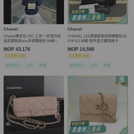
Chanel
Chanel
Chanel香奈兒 25C 三合一 奶昔白色
CHANEL 21K黑銀肩背斜背眼鏡包18.
金扣荔枝皮woc手柄雙肩包 99新✨️
5*9*4.5 99新 配件盒子塵袋保卡
MOP 43,176
MOP 14,598
現折 200
現折 200
狀況良好
台灣
免運
狀況良好
台灣
免運