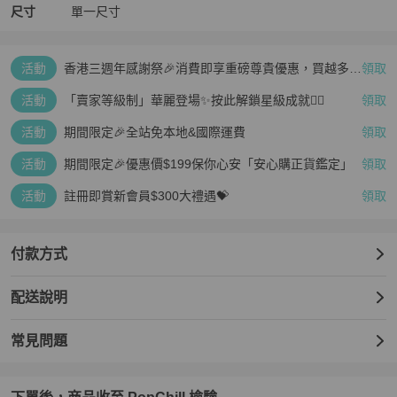
尺寸
單一尺寸
活動
香港三週年感謝祭🎉消費即享重磅尊貴優惠，買越多、
領取
疊越多、賺越多🤑
活動
「賣家等級制」華麗登場✨按此解鎖星級成就👆🏻
領取
活動
期間限定🎉全站免本地&國際運費
領取
活動
期間限定🎉優惠價$199保你心安「安心購正貨鑑定」
領取
活動
註冊即賞新會員$300大禮遇💝
領取
付款方式
配送說明
常見問題