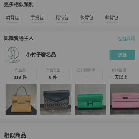
更多相似類別
更多
Chanel
女包
相似商品推薦
肩背包
手提包
托特包
後背包
斜背包
認識賣場主人
逛逛賣場
PopChill 拍拍圈嚴選賣家
小竹子奢名品
介紹
小竹子奢名品
追蹤
商品數
商品售出
安心購通過
聊聊回覆
319 件
8 件
-
一天以上
相似商品