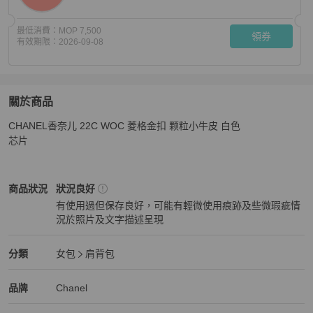
最低消費：
MOP 7,500
領券
有效期限：
2026-09-08
關於商品
關於
CHANEL香奈儿 22C WOC 菱格金扣 颗粒小牛皮 白色

CHANEL香奈兒 22C WOC 菱格金扣 單肩包
商品詳情與
芯片
Chanel
女包
商品狀態與細節
商品狀況
狀況良好
有使用過但保存良好，可能有輕微使用痕跡及些微瑕疵情
況於照片及文字描述呈現
狀況良好
Chanel
女包
分類資訊
分類
女包
肩背包
女包
/
肩背包
推薦
Chanel
Chanel
精品
推薦清單
女包
品牌介紹
品牌
Chanel