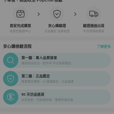
下單後，商品收至 PopChill 檢驗
買家完成購買
安心購驗證
驗證通過出貨
收貨至驗證中心
正品鑑定 品質檢查
平台發貨給買家
安心購檢驗流程
了解更多
PopChill拍拍圈正品驗證、安心購檢驗流程介紹
第一關：專人品質檢查
確認商品狀況、配件等 符合頁面描述
第二關：正品鑑定
專業鑑定團隊、AI 儀器鑑定、正品證書
90 天仿品退貨
出貨錄影、防掉換封條、雙重防護包裝