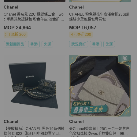
Chanel
Chanel
Chanel 香奈兒 22C 粗鏈條二合一wo
CHANEL 粉色荔枝牛皮淺金扣23S蝴
c 單肩斜跨鏈條包 粉色羊皮 淡金扣 31
蝶結小費包腰包肩背包
開
MOP 24,864
MOP 16,057
現折 200
現折 200
近新閒置品
香港
免運
狀況良好
香港
免運
Chanel
Chanel
【美收精品】CHANEL 黑色19系列鍊
💎Chanel香奈兒｜25C 三合一奶昔白
條包 C-822【隔月月中將轉賣至日本
色金扣荔枝皮woc手柄雙肩包｜99新