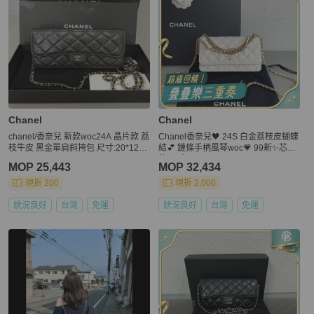
Chanel
Chanel
chanel/香奈兒 新款woc24A 晶片款 荔
Chanel香奈兒🖤 24S 白金荔枝皮蝴蝶
枝牛皮 黑金單肩斜挎包 尺寸:20*12*3.
結💕 鏈條手柄風琴woc💗 99新✨芯片
5
款 尺寸：10×22×4cm
MOP 25,443
MOP 32,434
現折 200
現折 2,000
狀況良好
台灣
免運
狀況良好
台灣
免運