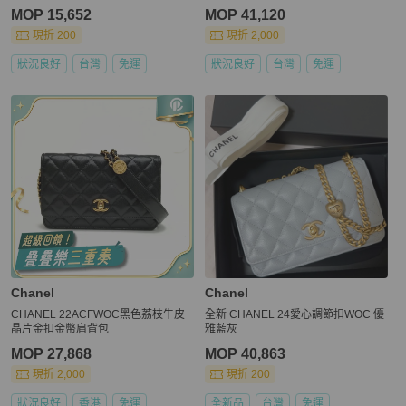
上架期限30天】
芯片款
MOP 15,652
MOP 41,120
現折 200
現折 2,000
狀況良好
台灣
免運
狀況良好
台灣
免運
Chanel
Chanel
CHANEL 22ACFWOC黑色荔枝牛皮
全新 CHANEL 24愛心調節扣WOC 優
晶片金扣金幣肩背包
雅藍灰
MOP 27,868
MOP 40,863
現折 2,000
現折 200
狀況良好
香港
免運
全新品
台灣
免運