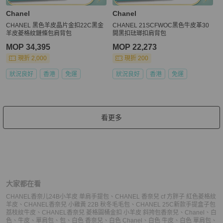
Chanel
Chanel
CHANEL 黑色羊皮晶片金扣22C黑金
CHANEL 21SCFWOC黑色牛皮革30
羊皮菱格紋鏈條包肩背包
開黑扣琺瑯扣肩背包
MOP 34,395
MOP 22,273
現折 2,000
現折 200
狀況良好
香港
免運
狀況良好
香港
免運
看更多
大家都在看
CHANEL香奈儿24B小羊皮 单肩手提包
、
CHANEL 香奈兒 cf 方胖子 紅色菱格紋
羊皮
、
CHANEL香奈兒 小雞黃 22B 秋冬毛毛包
、
CHANEL 25C新款手提盒子包
荔枝紋牛皮
、
CHANEL香奈兒 菱格圓桶金扣 小羊皮 斜挎包
香奈兒
、
Chanel
、
白
色
、
牛皮
、
單肩包
、
包
、
白色 香奈兒
、
白色 Chanel
、
白色 牛皮
、
白色 單肩包
、