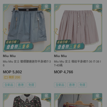
Miu Miu
Miu Miu
Miu Miu 女士 徽標腰邊迷你半身裙IT-3
Miu Miu 女士 條紋半身裙IT-36 IT-38 I
6
T-40碼
MOP 5,802
MOP 4,766
現折 200
全新品
香港
免運
全新品
香港
免運