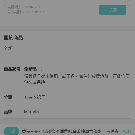
最低消費：
MOP 7,500
領券
有效期限：
2026-09-05
關於商品
關於
全新
Miu Miu 女士 褶襇罩布迷你裙IT-36 IT-38 IT-40 IT-42 IT-4
Miu Miu
女裝
商品狀態與細節
商品狀況
全新品
僅離櫃且從未使用／試用過。無任何放置痕跡，可能含原
包裝或吊牌。
全新品
Miu Miu
女裝
分類資訊
分類
女裝
裙子
女裝
/
裙子
推薦
Miu Miu
Miu Miu
精品
推薦清單
女裝
品牌介紹
品牌
Miu Miu
活動
香港三週年感謝祭🎉消費即享重磅尊貴優惠，買越多、
領取