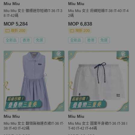
Miu Miu
Miu Miu
Miu Miu 女士 徽標迷你短裙IT-36 IT-3
Miu Miu 女士 府綢短褲IT-38 IT-40 IT-4
8 IT-42碼
2碼
MOP 5,284
MOP 6,838
現折 200
現折 200
全新品
香港
免運
全新品
香港
免運
Miu Miu
Miu Miu
Miu Miu 女士 翻領無袖連衣裙IT-36 IT-
Miu Miu 女士 圖案半身裙IT-36 IT-38 I
38 IT-40 IT-42碼
T-40 IT-42 IT-44碼