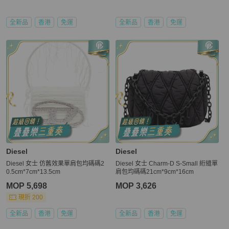
全新品
香港
免運
全新品
香港
免運
Diesel
Diesel
Diesel 女士 仿舊效果單肩包均碼碼2
Diesel 女士 Charm-D S-Small 絎縫單
0.5cm*7cm*13.5cm
肩包均碼碼21cm*9cm*16cm
MOP 5,698
MOP 3,626
現折 200
全新品
香港
免運
全新品
香港
免運