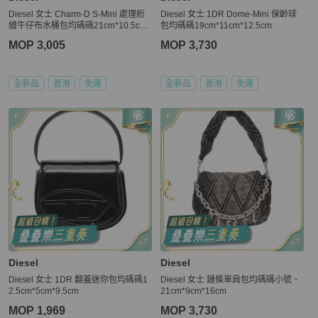
Diesel 女士 Charm-D S-Mini 處理絎
Diesel 女士 1DR Dome-Mini 保齡球
縫牛仔布水桶包均碼碼21cm*10.5cm*
包均碼碼19cm*11cm*12.5cm
19cm
MOP 3,005
MOP 3,730
全新品
香港
免運
全新品
香港
免運
Diesel
Diesel
Diesel 女士 1DR 翻蓋迷你包均碼碼1
Diesel 女士 鏈條單肩包均碼碼小號、
2.5cm*5cm*9.5cm
21cm*9cm*16cm
MOP 1,969
MOP 3,730