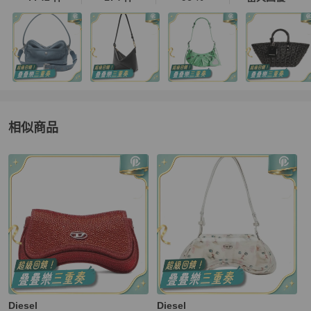
相似商品
更多相似
Diesel
女包
推薦精品
Diesel
Diesel