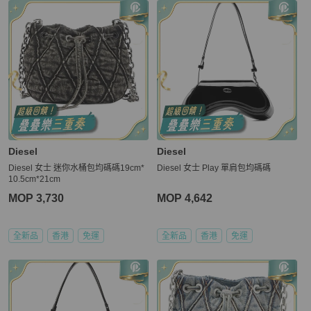
Diesel
Diesel
Diesel 女士 迷你水桶包均碼碼19cm*
Diesel 女士 Play 單肩包均碼碼
10.5cm*21cm
MOP 3,730
MOP 4,642
全新品
香港
免運
全新品
香港
免運