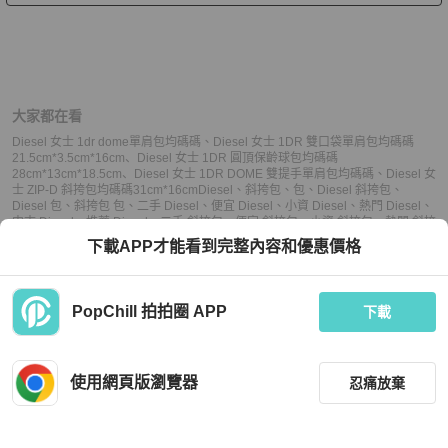
大家都在看
Diesel 女士 1dr dome單肩包均碼碼
、
Diesel 女士 1DR 雙口袋單肩包均碼碼
21.5cm*3.5cm*16cm
、
Diesel 女士 1DR 圓頂保齡球包均碼碼
28cm*13cm*18.5cm
、
Diesel 女士 1DR DOME 雙提手單肩包均碼碼
、
Diesel 女
士 ZIP-D 斜挎包均碼碼31cm*16cm
Diesel
、
斜挎包
、
包
、
Diesel 斜挎包
、
Diesel 包
、
斜挎包 包
、
二手 Diesel
、
便宜 Diesel
、
小資 Diesel
、
熱門 Diesel
、
中古 Diesel
、
推薦 Diesel
、
二手 斜挎包
、
便宜 斜挎包
、
小資 斜挎包
、
熱門 斜挎
包
、
中古 斜挎包
、
推薦 斜挎包
、
二手 包
、
便宜 包
、
小資 包
、
熱門 包
、
中古
下載APP才能看到完整內容和優惠價格
包
、
推薦 包
PopChill 拍拍圈 APP
下載
上架
使用網頁版瀏覽器
忍痛放棄
議價
購買