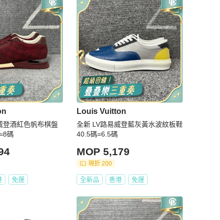
on
Louis Vuitton
易威登酒紅色帆布棋盤
全新 LV路易威登藍灰黃水波紋板鞋
=8碼
40.5碼=6.5碼
94
MOP 5,179
現折 200
港
免運
全新品
香港
免運