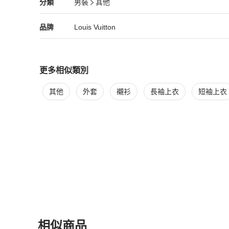
Louis Vuitton
男裝
分類資訊
分類
男裝
其他
男裝
/
其他
推薦
尺寸：7 1/2# 7 1/2

Louis Vuitton
Louis Vuitton
精品
推薦清單
男裝
品牌介紹
品牌
Louis Vuitton
鞋跟高度：5公分（2.0吋）

更多相似類別
配件：無

更多
Louis Vuitton
男裝
相似商品推薦
其他
外套
襯衫
長袖上衣
短袖上衣
更新日期：2026/01/07

相似商品
外觀狀況：有使用痕跡、刮痕、磨損和污漬。
