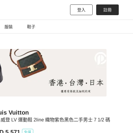
登入
註冊
服裝
鞋子
is Vuitton
威登 LV 運動鞋 2line 織物紫色黑色二手男士 7 1/2 碼
D 5,571
免運