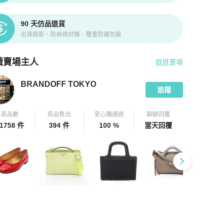
90 天仿品退貨
出貨錄影、防掉換封條、雙重防護包裝
識賣場主人
逛逛賣場
pChill 拍拍圈嚴選賣家
BRANDOFF TOKYO
介紹
BRANDOFF TOKYO
追蹤
商品數
商品售出
安心購通過
聊聊回覆
1758 件
394 件
100 %
當天回覆