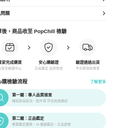
見問題
後，商品收至 PopChill 檢驗
買家完成購買
安心購驗證
驗證通過出貨
收貨至驗證中心
正品鑑定 品質檢查
平台發貨給買家
心購檢驗流程
了解更多
pChill拍拍圈正品驗證、安心購檢驗流程介紹
第一關：專人品質檢查
確認商品狀況、配件等 符合頁面描述
第二關：正品鑑定
專業鑑定團隊、AI 儀器鑑定、正品證書