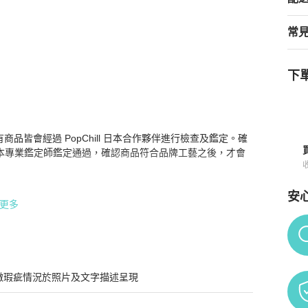
常
下單
 1/2 碼
商品詳情與購買須知
場所有商品皆會經過 PopChill 日本合作夥伴進行檢查及鑑定。確
本專業鑑定師鑑定通過，確認商品符合品牌工藝之後，才會
安
更多
Po
 英文使用機器自動翻譯成中文的內容。

 進行安心購兩關鑑定，並從日本直寄給消費者

微瑕疵情況於照片及文字描述呈現