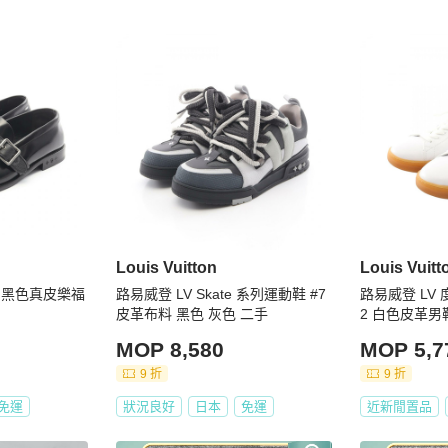
販售，正品保障，假貨包退



述一致

Louis Vuitton
Louis Vuitt
ne 黑色真皮樂福
路易威登 LV Skate 系列運動鞋 #7
路易威登 LV 
皮革布料 黑色 灰色 二手
2 白色皮革男
必將商品照片放大看，並綜合商品圖片和文字去綜合考量與判
MOP 8,580
MOP 5,7
9 折
9 折
已於說明處明確標示等級，如下單即表示可接受商品狀況，如
免運
狀況良好
日本
免運
近新閒置品
範圍，正常範圍內誤差不作為退換貨依據
