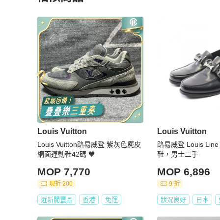
內部狀況：有使用痕跡、刮痕、磨損和污漬。

更多相似
Louis Vuitton
男裝
推薦精品
【真偽鑑定保障】

★ 商品為PopChill 特選日本合作夥伴日本 BrandOff 所
★ 商品皆由日本專業鑑定師鑑定通過，確認商品符合品牌工藝
★ 商品皆由專人確認商品的顏色、材質以及尺寸，均與賣場描
【費用相關】

★ 免國際運費！

★ 商品為國際運送，可能產生關稅由買家自行負擔

【寄送時程相關】

★ 依寄達國家區域、驗關、航班或氣候等不可控因素而異

Louis Vuitton
Louis Vuitton
★ 下單後無法取消訂單

Louis Vuitton路易威登 紫灰色麂皮
路易威登 Louis Li
【商品瑕疵說明】

網面運動鞋42碼 🧡
鞋，男士二手
★ 二手商品非新品，圖文已盡力完整敘述細節，請買家務
MOP 7,770
MOP 6,896
斷

現折 200
9 折
★ 日本中古名牌行業統一的分級標準非常嚴謹，商品狀況
有疑問請聊聊確認

近新閒置品
香港
免運
狀況良好
日本
★ 包袋尺寸由於測量手法不同，誤差在1cm-3cm屬於正常