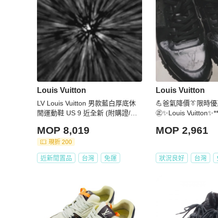
Louis Vuitton
Louis Vuitton
LV Louis Vuitton 男款藍白厚底休
💪爸氣降價👔限時優惠
閒運動鞋 US 9 近全新 (附購證/全
㊣✨Louis Vuitton✨
配)
（附鞋盒）路易威登 LV
MOP 8,019
MOP 2,961
Y 黑武士 老花 黑色
球鞋 休閒鞋 運動鞋
現折 200
品/保證正品🌳二手樹
近新閒置品
台灣
免運
狀況良好
台灣