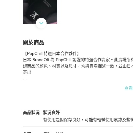
關於商品
關於
【PopChill 特選日本合作夥伴】

路易威登 LV 運動鞋 2line 織物紫色黑色二手男士 7
日本 BrandOff 為 PopChill 認證的特選合作賣家。此賣
認商品的顏色、材質以及尺寸，均與賣場描述一致，並由日
寄出

【商品出售人】

查看
★ 日本 BrandOff 公司販售，並非 PopChill 轉售商品給您。

★ 商品圖片與資訊為日本 BrandOff 授權提供，將日文 /
★ 商品為 PopChill 特選日本合作夥伴日本 BrandOff
Louis Vuitton
男裝
商品狀態與細節
商品狀況
狀況良好
產品編號：2101219440491

有使用過但保存良好，可能有輕微使用痕跡及些
顏色：紫色 x 黑色

狀況良好
材質：布料
