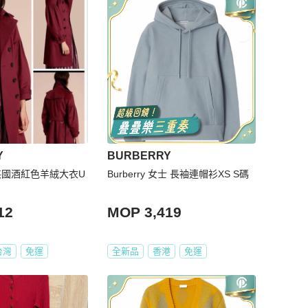
Y
BURBERRY
Y英國酒紅色羊絨大衣U
Burberry 女士 長袖連帽衫XS S碼
12
MOP 3,419
台灣
免運
全新品
香港
免運