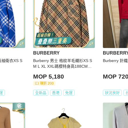
BURBERRY
BURBERR
毛長袖衛衣XS S
Burberry 男士 格紋羊毛襯衫XS S
Burberry
M L XL XXL碼模特身高188CM，
穿著英國 M 碼
MOP 5,180
MOP 72
現折 200
運
全新品
香港
免運
狀況良好