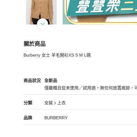
關於商品
關於
Burberry 女士 羊毛開衫XS S M L碼
Burberry 女士 羊毛開衫XS S M L碼
商品詳情與
BURBERRY
女裝
商品狀態與細節
商品狀況
全新品
僅離櫃且從未使用／試用過。無任何放置痕跡，
全新品
BURBERRY
女裝
分類資訊
分類
女裝
上衣
女裝
/
上衣
推薦
BURBERRY
BURBERRY
精品
推薦清單
女裝
品牌介紹
品牌
BURBERRY