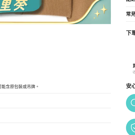
常
下單
購買須知
安
可能含原包裝或吊牌。
Po