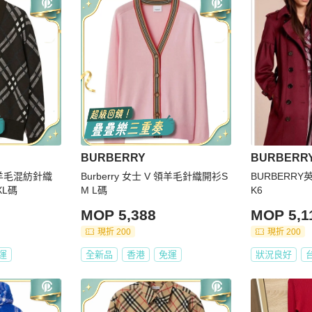
BURBERRY
BURBERR
格紋羊毛混紡針織
Burberry 女士 V 領羊毛針織開衫S
BURBERR
XL碼
M L碼
K6
MOP 5,388
MOP 5,1
現折 200
現折 200
運
全新品
香港
免運
狀況良好