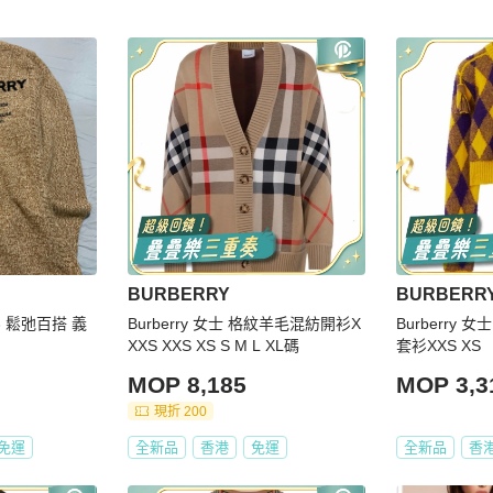
BURBERRY
BURBERR
開衫 鬆弛百搭 義
Burberry 女士 格紋羊毛混紡開衫X
Burberry
XXS XXS XS S M L XL碼
套衫XXS XS
MOP 8,185
MOP 3,3
現折 200
免運
全新品
香港
免運
全新品
香