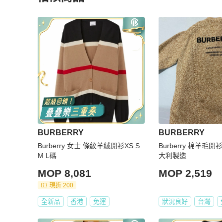
更多相似
BURBERRY
女裝
推薦精品
BURBERRY
BURBERRY
Burberry 女士 條紋羊絨開衫XS S
Burberry 棉羊毛
M L碼
大利製造
MOP 8,081
MOP 2,519
現折 200
全新品
香港
免運
狀況良好
台灣