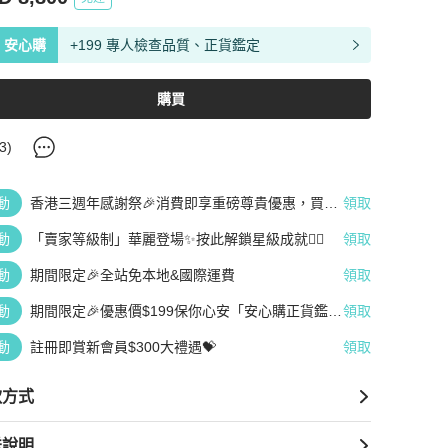
安心購
+199 專人檢查品質、正貨鑑定
購買
3
)
動
香港三週年感謝祭🎉消費即享重磅尊貴優惠，買越
領取
多、疊越多、賺越多🤑
動
「賣家等級制」華麗登場✨按此解鎖星級成就👆🏻
領取
動
期間限定🎉全站免本地&國際運費
領取
動
期間限定🎉優惠價$199保你心安「安心購正貨鑑
領取
定」
動
註冊即賞新會員$300大禮遇💝
領取
款方式
送說明