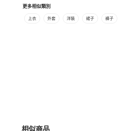
更多相似類別
更多
BURBERRY
女裝
相似商品推薦
上衣
外套
洋裝
裙子
褲子
相似商品