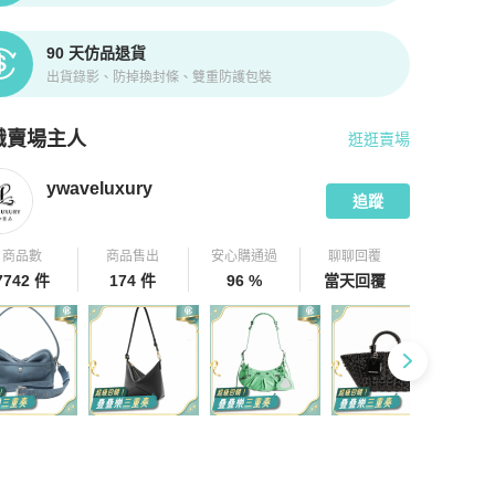
90 天仿品退貨
出貨錄影、防掉換封條、雙重防護包裝
識賣場主人
逛逛賣場
pChill 拍拍圈嚴選賣家
ywaveluxury
介紹
ywaveluxury
追蹤
商品數
商品售出
安心購通過
聊聊回覆
7742 件
174 件
96 %
當天回覆