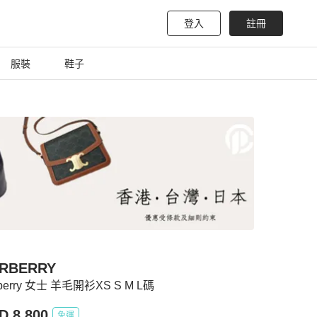
登入
註冊
服裝
鞋子
RBERRY
berry 女士 羊毛開衫XS S M L碼
D 8,800
免運