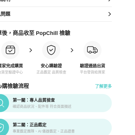
見問題
後，商品收至 PopChill 檢驗
買家完成購買
安心購驗證
驗證通過出貨
收貨至驗證中心
正品鑑定 品質檢查
平台發貨給買家
心購檢驗流程
了解更多
pChill拍拍圈正品驗證、安心購檢驗流程介紹
第一關：專人品質檢查
確認商品狀況、配件等 符合頁面描述
第二關：正品鑑定
專業鑑定團隊、AI 儀器鑑定、正品證書