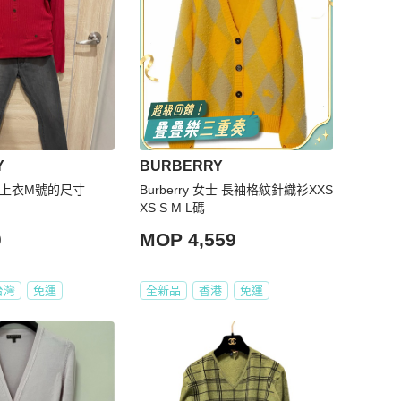
Y
BURBERRY
 針織上衣M號的尺寸
Burberry 女士 長袖格紋針織衫XXS
XS S M L碼
0
MOP 4,559
台灣
免運
全新品
香港
免運