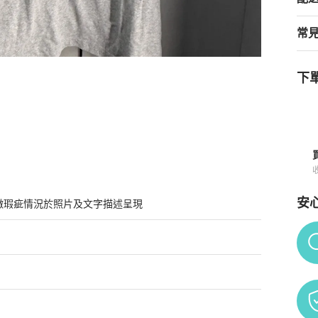
常
下單
安
微瑕疵情況於照片及文字描述呈現
Po