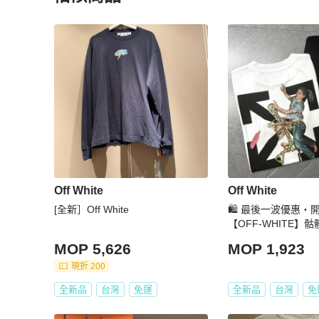
更多相似
Off White
男裝
推薦精品
Off White
Off White
[全新］Off White
🛍️ 最後一波優惠
【OFF-WHITE】
恤 白
MOP 5,626
MOP 1,923
現折 200
全新品
台灣
免運
全新品
台灣
免