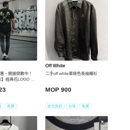
Off White
波優惠・開搶倒數中！
二手off white軍綠色長袖襯衫
TE】經典花LOGO T
23
MOP 900
灣
免運
狀況良好
台灣
免運