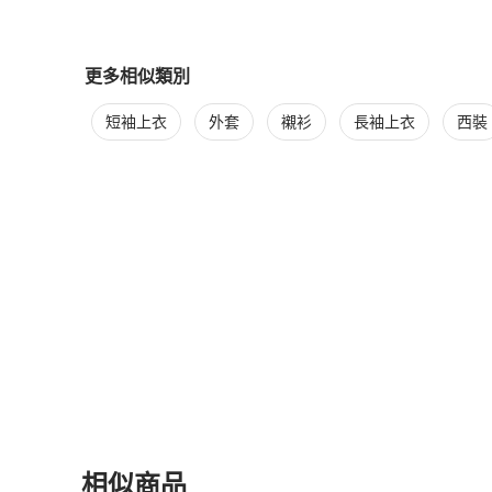
更多相似類別
更多
Off White
男裝
相似商品推薦
短袖上衣
外套
襯衫
長袖上衣
西裝
相似商品