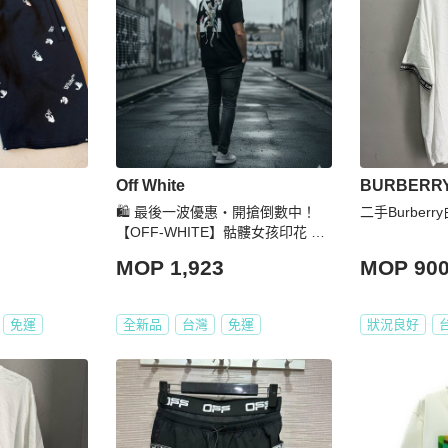
Off White
BURBERR
🛍️ 最後一波優惠・開搶倒數中！
二手Burber
【OFF-WHITE】骷髏女孩印花 T
恤 黑
MOP 1,923
MOP 90
免運
全新品
台灣
免運
狀況良好