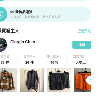
90 天仿品退貨
出貨錄影、防掉換封條、雙重防護包裝
識賣場主人
逛逛賣場
pChill 拍拍圈嚴選賣家
Giorgio Chen
介紹
Giorgio Chen
追蹤
商品數
商品售出
安心購通過
聊聊回覆
83 件
26 件
90 %
一天以上