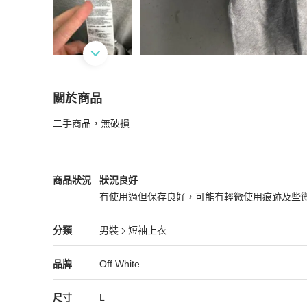
關於商品
關於
二手商品，無破損
二手off white灰色短袖T恤
商品詳情與購買須知
Off White
男裝
商品狀態與細節
商品狀況
狀況良好
有使用過但保存良好，可能有輕微使用痕跡及些
狀況良好
Off White
男裝
分類資訊
分類
男裝
短袖上衣
男裝
/
短袖上衣
推薦
Off White
Off White
精品
推薦清單
男裝
品牌介紹
品牌
Off White
尺寸
L