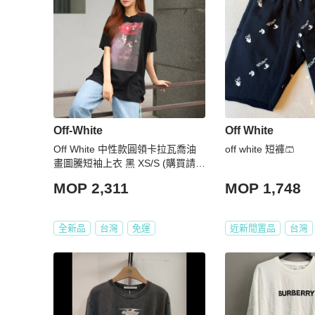
Off-White
Off White
Off White 中性款圓領卡拉瓦喬油
off white 短褲🩳
畫圖騰短袖上衣 黑 XS/S (購買請訊
息告知尺寸)
MOP 2,311
MOP 1,748
全新品
台灣
免運
近新閒置品
台灣