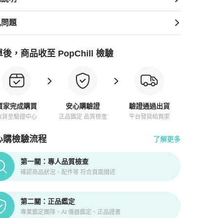
見問題
後，商品收至 PopChill 檢驗
買家完成購買
安心購驗證
驗證通過出貨
收貨至驗證中心
正品鑑定 品質檢查
平台發貨給買家
心購檢驗流程
了解更多
pChill拍拍圈正品驗證、安心購檢驗流程介紹
第一關：專人品質檢查
確認商品狀況、配件等 符合頁面描述
第二關：正品鑑定
專業鑑定團隊、AI 儀器鑑定、正品證書