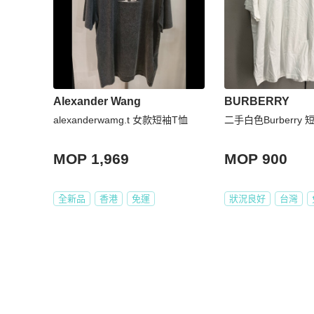
Alexander Wang
BURBERRY
alexanderwamg.t 女款短袖T恤
二手白色Burberry 
MOP 1,969
MOP 900
全新品
香港
免運
狀況良好
台灣