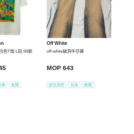
on
Off White
on 白色T恤 L码 99新
off-white破洞牛仔褲
45
MOP 643
香港
免運
狀況良好
台灣
免運