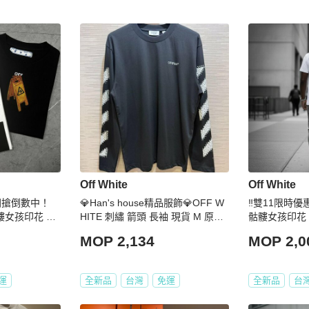
Off White
Off White
・開搶倒數中！
💎Han's house精品服飾💎OFF W
‼️雙11限時優惠
骷髏女孩印花 T
HITE 刺繡 箭頭 長袖 現貨 M 原價2
骷髏女孩印花 
0900
MOP 2,134
MOP 2,0
運
全新品
台灣
免運
全新品
台