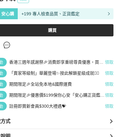
安心購
+199 專人檢查品質、正貨鑑定
購買
動
香港三週年感謝祭🎉消費即享重磅尊貴優惠，買越
領取
多、疊越多、賺越多🤑
動
「賣家等級制」華麗登場✨按此解鎖星級成就👆🏻
領取
動
期間限定🎉全站免本地&國際運費
領取
動
期間限定🎉優惠價$199保你心安「安心購正貨鑑
領取
定」
動
註冊即賞新會員$300大禮遇💝
領取
款方式
送說明