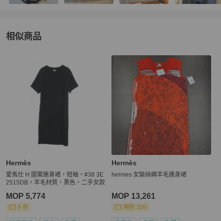
相似商品
更多相似
Hermès
女裝
推薦精品
Hermès
Hermès
愛馬仕 H 圖案連身裙，短袖，#38 3E
hermes 女裝絲綢羊毛連身裙
2515DB，羊毛材質，黑色，二手女款
MOP 5,774
MOP 13,261
9 折
現折 200