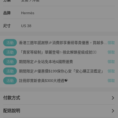
分類
女裝
洋裝
女裝
/
洋裝
推薦
Hermès
Hermès
精品
推薦清單
女裝
品牌介紹
品牌
Hermès
尺寸
US
38
活動
香港三週年感謝祭🎉消費即享重磅尊貴優惠，買越多、
領取
疊越多、賺越多🤑
活動
「賣家等級制」華麗登場✨按此解鎖星級成就👆🏻
領取
活動
期間限定🎉全站免本地&國際運費
領取
活動
期間限定🎉優惠價$199保你心安「安心購正貨鑑定」
領取
活動
註冊即賞新會員$300大禮遇💝
領取
付款方式
配送說明