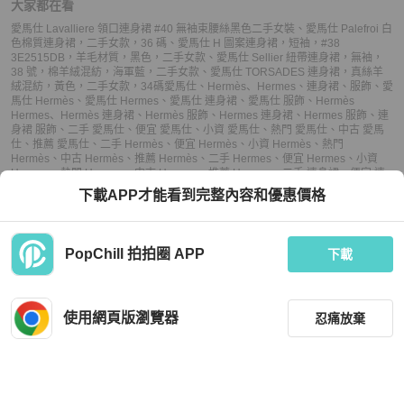
大家都在看
愛馬仕 Lavalliere 領口連身裙 #40 無袖束腰絲黑色二手女裝
、
愛馬仕 Palefroi 白
色棉質連身裙，二手女款，36 碼
、
愛馬仕 H 圖案連身裙，短袖，#38
3E2515DB，羊毛材質，黑色，二手女款
、
愛馬仕 Sellier 紐帶連身裙，無袖，
38 號，棉羊絨混紡，海軍藍，二手女款
、
愛馬仕 TORSADES 連身裙，真絲羊
絨混紡，黃色，二手女款，34碼
愛馬仕
、
Hermès
、
Hermes
、
連身裙
、
服飾
、
愛
馬仕 Hermès
、
愛馬仕 Hermes
、
愛馬仕 連身裙
、
愛馬仕 服飾
、
Hermès
Hermes
、
Hermès 連身裙
、
Hermès 服飾
、
Hermes 連身裙
、
Hermes 服飾
、
連
身裙 服飾
、
二手 愛馬仕
、
便宜 愛馬仕
、
小資 愛馬仕
、
熱門 愛馬仕
、
中古 愛馬
仕
、
推薦 愛馬仕
、
二手 Hermès
、
便宜 Hermès
、
小資 Hermès
、
熱門
Hermès
、
中古 Hermès
、
推薦 Hermès
、
二手 Hermes
、
便宜 Hermes
、
小資
Hermes
、
熱門 Hermes
、
中古 Hermes
、
推薦 Hermes
、
二手 連身裙
、
便宜 連
身裙
、
小資 連身裙
、
熱門 連身裙
、
中古 連身裙
、
推薦 連身裙
、
二手 服飾
、
便宜
下載APP才能看到完整內容和優惠價格
服飾
、
小資 服飾
、
熱門 服飾
、
中古 服飾
、
推薦 服飾
PopChill 拍拍圈 APP
下載
上架
使用網頁版瀏覽器
忍痛放棄
議價
購買
收藏
(
3
)
聊聊