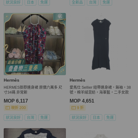
狀況良好
日本
免運
全新品
台灣
免運
Hermès
Hermès
HERMES掛脖連身裙 原價六萬多 尺
愛馬仕 Sellier 紐帶連身裙，無袖，38
寸34碼 非常新
號，棉羊絨混紡，海軍藍，二手女款
MOP 6,117
MOP 4,651
現折 200
9 折
狀況良好
台灣
免運
狀況良好
日本
免運