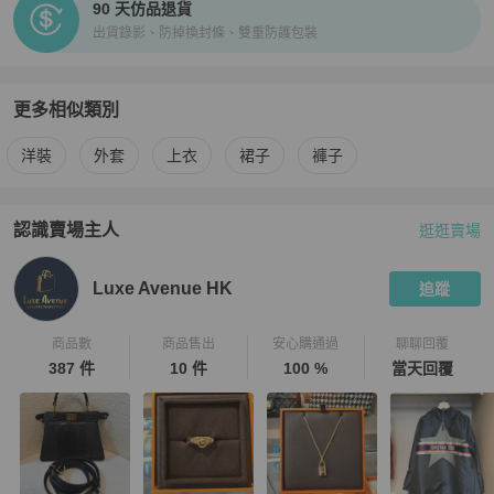
90 天仿品退貨
出貨錄影、防掉換封條、雙重防護包裝
更多相似類別
更多
Hermès
女裝
相似商品推薦
洋裝
外套
上衣
裙子
褲子
認識賣場主人
逛逛賣場
PopChill 拍拍圈嚴選賣家
Luxe Avenue HK
介紹
Luxe Avenue HK
追蹤
商品數
商品售出
安心購通過
聊聊回覆
387 件
10 件
100 %
當天回覆