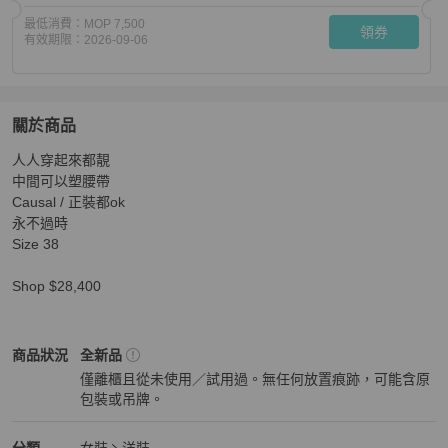
最低消費：
MOP 7,500
領券
有效期限：
2026-09-06
關於商品
關於
￼人人穿起來都靚

Hermes 連身裙 *
商品詳情與購買須知
￼中間可以塑腰帶

Causal / 正裝都ok

永不過時

Size 38 

Shop $28,400
Hermès
女裝
商品狀態與細節
商品狀況
全新品
僅離櫃且從未使用／試用過。無任何放置痕跡，可能含原
包裝或吊牌。
全新品
Hermès
女裝
分類資訊