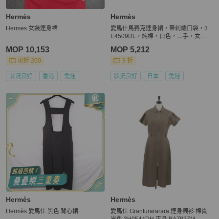
Hermès
Hermès
Hermes 女裝連身裙
愛馬仕馬賽克連身裙，帶刺繡口袋，3
E4509DL，純棉，白色，二手，女款
#34
MOP 10,153
MOP 5,212
現折 200
9 折
狀況良好
香港
免運
狀況良好
日本
免運
Hermès
Hermès
Hermès 愛馬仕 黑色 背心裙
愛馬仕 Granturararara 連身襯衫 棉質
米色 3H0544DH 正品 BAZ827M