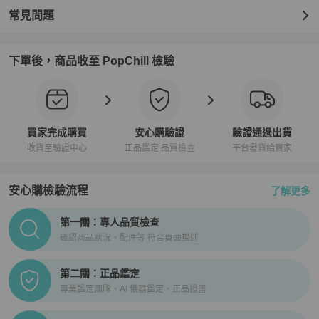
常見問題
下單後，商品收至 PopChill 檢驗
買家完成購買
安心購驗證
驗證通過出貨
收貨至驗證中心
正品鑑定 品質檢查
平台發貨給買家
安心購檢驗流程
了解更多
PopChill拍拍圈正品驗證、安心購檢驗流程介紹
第一關：專人品質檢查
確認商品狀況、配件等 符合頁面描述
第二關：正品鑑定
專業鑑定團隊、AI 儀器鑑定、正品證書