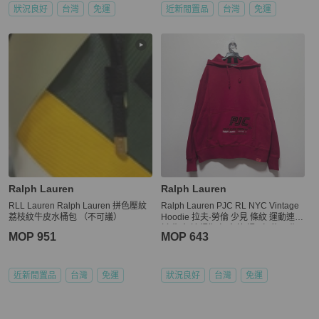
狀況良好
台灣
免運
近新閒置品
台灣
免運
Ralph Lauren
Ralph Lauren
RLL Lauren Ralph Lauren 拼色壓紋
Ralph Lauren PJC RL NYC Vintage
荔枝紋牛皮水桶包 （不可議）
Hoodie 拉夫·勞倫 少見 條紋 運動連帽
衫 復古 連帽衛衣 古著 帽T 紐約 早期
MOP 951
MOP 643
老品
近新閒置品
台灣
免運
狀況良好
台灣
免運