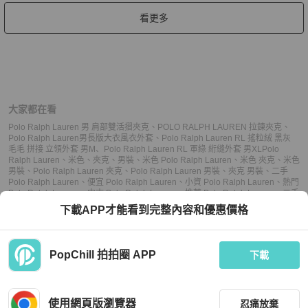
看更多
大家都在看
Polo Ralph Lauren 男 肩部雙活摺夾克
、
POLO RALPH LAUREN 拉鍊夾克
、
Polo Ralph Lauren男長版大衣風衣外套
、
Polo Ralph Lauren RL 搖粒絨 黑灰
毛毛 拼接 立領外套 男M
、
Polo Ralph Lauren RL 軍綠 絎縫外套 男XL
Polo
Ralph Lauren
、
米色
、
夾克
、
男裝
、
米色 Polo Ralph Lauren
、
米色 夾克
、
米色
男裝
、
Polo Ralph Lauren 夾克
、
Polo Ralph Lauren 男裝
、
夾克 男裝
、
二手
Polo Ralph Lauren
、
便宜 Polo Ralph Lauren
、
小資 Polo Ralph Lauren
、
熱門
Polo Ralph Lauren
、
中古 Polo Ralph Lauren
、
推薦 Polo Ralph Lauren
、
二手
夾克
、
便宜 夾克
、
小資 夾克
、
熱門 夾克
、
中古 夾克
、
推薦 夾克
、
二手 男裝
、
下載APP才能看到完整內容和優惠價格
便宜 男裝
、
小資 男裝
、
熱門 男裝
、
中古 男裝
、
推薦 男裝
PopChill 拍拍圈 APP
下載
上架
使用網頁版瀏覽器
忍痛放棄