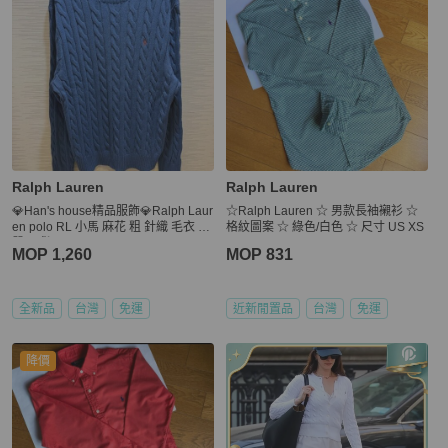
Ralph Lauren
Ralph Lauren
💎Han's house精品服飾💎Ralph Laur
☆Ralph Lauren ☆ 男款長袖襯衫 ☆
en polo RL 小馬 麻花 粗 針織 毛衣 棉
格紋圖案 ☆ 綠色/白色 ☆ 尺寸 US XS
質 現貨 XL
MOP 1,260
MOP 831
全新品
台灣
免運
近新閒置品
台灣
免運
降價