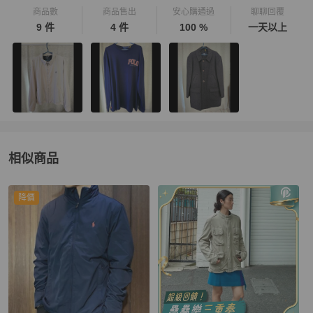
商品數
商品售出
安心購通過
聊聊回覆
9 件
4 件
100 %
一天以上
相似商品
更多相似
Polo Ralph Lauren
男裝
推薦精品
降價