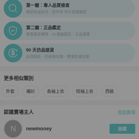
PopChill拍拍圈正品驗證、安心購檢驗流程介紹
第一關：專人品質檢查
確認商品狀況、配件等 符合頁面描述
第二關：正品鑑定
專業鑑定團隊、AI 儀器鑑定、正品證書
90 天仿品退貨
出貨錄影、防掉換封條、雙重防護包裝
更多相似類別
更多
Polo Ralph Lauren
男裝
相似商品推薦
外套
襯衫
長袖上衣
短袖上衣
西裝
認識賣場主人
逛逛賣場
PopChill 拍拍圈嚴選賣家
newmoney
介紹
N
newmoney
追蹤