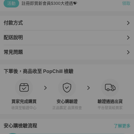
活動
註冊即賞新會員$300大禮遇💝
領取
付款方式
配送說明
常見問題
下單後，商品收至 PopChill 檢驗
買家完成購買
安心購驗證
驗證通過出貨
收貨至驗證中心
正品鑑定 品質檢查
平台發貨給買家
安心購檢驗流程
了解更多