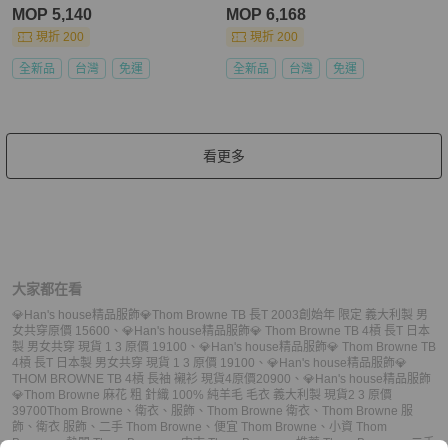
1 3
0
MOP 5,140
MOP 6,168
現折 200
現折 200
全新品
台灣
免運
全新品
台灣
免運
看更多
大家都在看
💎Han's house精品服飾💎Thom Browne TB 長T 2003創始年 限定 義大利製 男
女共穿原價 15600
、
💎Han's house精品服飾💎 Thom Browne TB 4槓 長T 日本
製 男女共穿 現貨 1 3 原價 19100
、
💎Han's house精品服飾💎 Thom Browne TB
4槓 長T 日本製 男女共穿 現貨 1 3 原價 19100
、
💎Han's house精品服飾💎
THOM BROWNE TB 4槓 長袖 襯衫 現貨4原價20900
、
💎Han's house精品服飾
💎Thom Browne 麻花 粗 針織 100% 純羊毛 毛衣 義大利製 現貨2 3 原價
39700
Thom Browne
、
衛衣
、
服飾
、
Thom Browne 衛衣
、
Thom Browne 服
飾
、
衛衣 服飾
、
二手 Thom Browne
、
便宜 Thom Browne
、
小資 Thom
Browne
、
熱門 Thom Browne
、
中古 Thom Browne
、
推薦 Thom Browne
、
二手