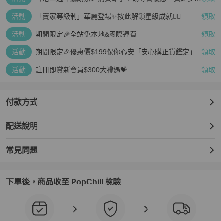
疊越多、賺越多🤑
活動
「賣家等級制」華麗登場✨按此解鎖星級成就👆🏻
領取
活動
期間限定🎉全站免本地&國際運費
領取
活動
期間限定🎉優惠價$199保你心安「安心購正貨鑑定」
領取
活動
註冊即賞新會員$300大禮遇💝
領取
付款方式
配送說明
常見問題
下單後，商品收至 PopChill 檢驗