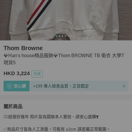
Thom Browne
💎Han's house精品服飾💎Thom BROWNE TB 衛衣 大學T
現貨5
HKD 3,224
免運
安心購
+199 專人檢查品質、正貨鑑定
關於商品
關於
❤️‍🔥經營好幾年 照片皆為闆娘本人實拍，請安心選購❣️

💎Han's house精品服飾💎Thom BROWNE TB 衛衣 大學
✅商品尺寸皆為人工測量，可能有 ±2cm 誤差屬正常範圍。
