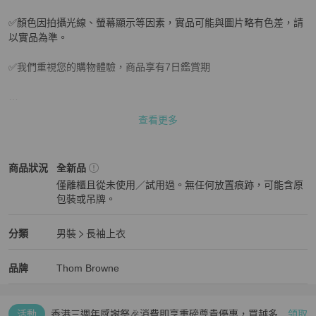
✅顏色因拍攝光線、螢幕顯示等因素，實品可能與圖片略有色差，請
以實品為準。

✅我們重視您的購物體驗，商品享有7日鑑賞期

查看更多
若有問題，請於收貨7日內與我們聯繫，我們將協助您辦理退貨。

✅模特兒穿著照僅供參考，實際穿著效果請參考尺寸表與自身體型搭
Thom Browne
男裝
商品狀態與細節
商品狀況
全新品
配選購。

僅離櫃且從未使用／試用過。無任何放置痕跡，可能含原
包裝或吊牌。
‼️多個賣場同步販售，請勿直接下單🙏下單前請私訊確認有無現貨 

全新品
Thom Browne
男裝
分類資訊
分類
男裝
長袖上衣
男裝
/
長袖上衣
推薦
🩷🩷🩷🩷有任何問題歡迎私訊聊聊🩷🩷🩷🩷
Thom Browne
Thom Browne
精品
推薦清單
男裝
品牌介紹
品牌
Thom Browne
活動
香港三週年感謝祭🎉消費即享重磅尊貴優惠，買越多、
領取