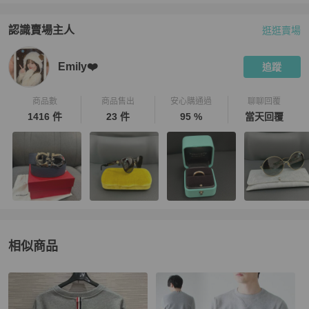
認識賣場主人
逛逛賣場
PopChill 拍拍圈嚴選賣家
Emily❤️
介紹
Emily❤️
追蹤
商品數
商品售出
安心購通過
聊聊回覆
1416 件
23 件
95 %
當天回覆
相似商品
更多相似
Thom Browne
男裝
推薦精品