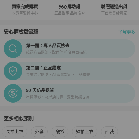
買家完成購買
安心購驗證
驗證通過出貨
收貨至驗證中心
正品鑑定 品質檢查
平台發貨給買家
安心購檢驗流程
了解更多
PopChill拍拍圈正品驗證、安心購檢驗流程介紹
第一關：專人品質檢查
確認商品狀況、配件等 符合頁面描述
第二關：正品鑑定
專業鑑定團隊、AI 儀器鑑定、正品證書
90 天仿品退貨
出貨錄影、防掉換封條、雙重防護包裝
更多相似類別
更多
Thom Browne
男裝
相似商品推薦
長袖上衣
外套
襯衫
短袖上衣
西裝