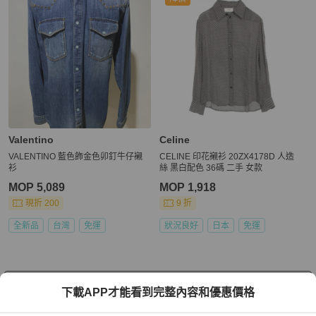
Valentino
Celine
VALENTINO 藍色飾金色卯釘牛仔襯
CELINE 印花襯衫 20ZX4178D 人造
衫
絲 黑白配色 36碼 二手 女款
MOP 5,089
MOP 1,918
現折 200
9 折
全新品
台灣
免運
狀況良好
日本
免運
看更多
下載APP才能看到完整內容和優惠價格