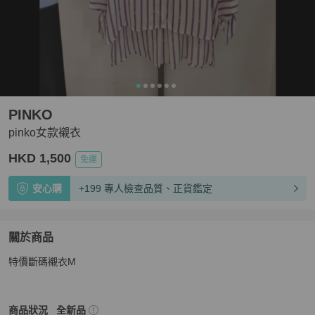
PINKO
pinko女款襯衣
HKD 1,500
免運
安心購
+199 專人檢查品質、正貨鑑定
關於商品
關於
特價斷碼襯衣M
pinko女款襯衣
商品詳情與購買須知
PINKO
女裝
商品狀態與細節
商品狀況
全新品