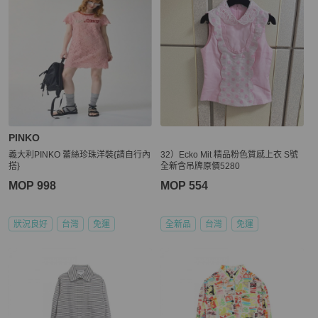
PINKO
義大利PINKO 蕾絲珍珠洋裝{請自行內
32）Ecko Mit 精品粉色質感上衣 S號
搭}
全新含吊牌原價5280
MOP 998
MOP 554
狀況良好
台灣
免運
全新品
台灣
免運