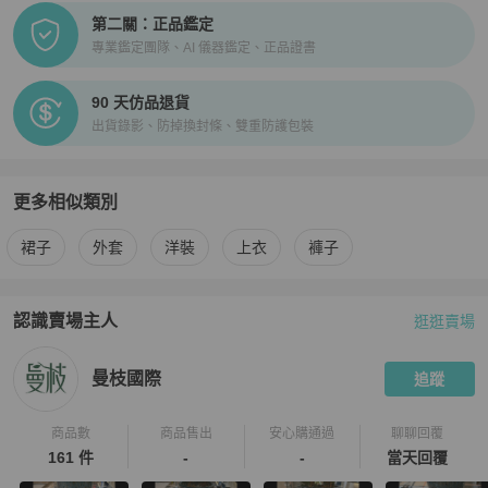
第二關：正品鑑定
專業鑑定團隊、AI 儀器鑑定、正品證書
90 天仿品退貨
出貨錄影、防掉換封條、雙重防護包裝
更多相似類別
更多
PINKO
女裝
相似商品推薦
裙子
外套
洋裝
上衣
褲子
認識賣場主人
逛逛賣場
PopChill 拍拍圈嚴選賣家
曼枝國際
介紹
曼枝國際
追蹤
商品數
商品售出
安心購通過
聊聊回覆
161 件
-
-
當天回覆