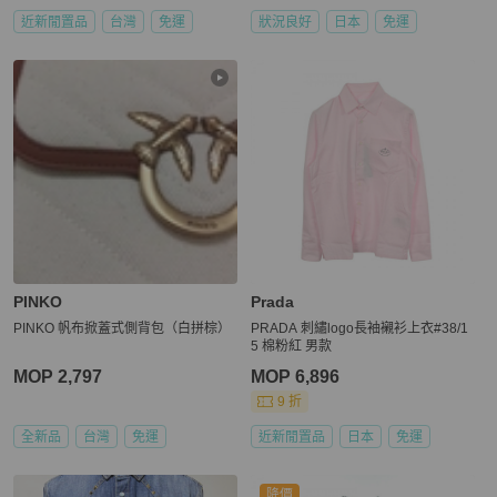
近新閒置品
台灣
免運
狀況良好
日本
免運
PINKO
Prada
PINKO 帆布掀蓋式側背包（白拼棕）
PRADA 刺繡logo長袖襯衫上衣#38/1
5 棉粉紅 男款
MOP 2,797
MOP 6,896
9 折
全新品
台灣
免運
近新閒置品
日本
免運
降價