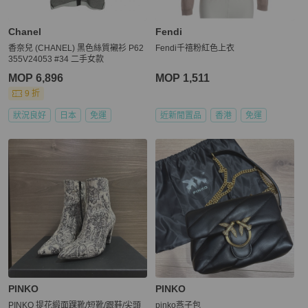
Chanel
Fendi
香奈兒 (CHANEL) 黑色絲質襯衫 P62
Fendi千禧粉紅色上衣
355V24053 #34 二手女款
MOP 6,896
MOP 1,511
9 折
狀況良好
日本
免運
近新閒置品
香港
免運
PINKO
PINKO
PINKO 提花緞面踝靴/短靴/跟鞋/尖頭
pinko燕子包