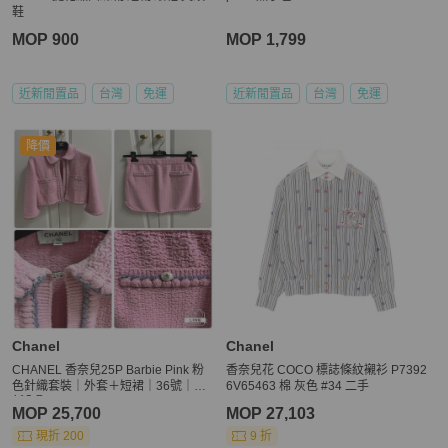
鞋
MOP 900
MOP 1,799
近新閒置品
台灣
免運
近新閒置品
台灣
免運
降價
Chanel
Chanel
CHANEL 香奈兒25P Barbie Pink 粉
香奈兒花 COCO 標誌條紋襯衫 P7392
色針織套裝｜外套＋短裙｜36號｜近
6V65463 棉 灰色 #34 二手
新全配
MOP 25,700
MOP 27,103
現折 200
9 折