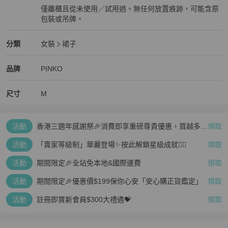
僅離櫃且從未使用／試用過。無任何放置痕跡，可能含原
包裝或吊牌。
全新品
PINKO
女裝
分類資訊
分類
女裝
裙子
女裝
/
裙子
推薦
PINKO
PINKO
精品
推薦清單
女裝
品牌介紹
品牌
PINKO
尺寸
M
活動
香港三週年感謝祭🎉消費即享重磅尊貴優惠，買越多、
領取
疊越多、賺越多🤑
活動
「賣家等級制」華麗登場✨按此解鎖星級成就👆🏻
領取
活動
期間限定🎉全站免本地&國際運費
領取
活動
期間限定🎉優惠價$199保你心安「安心購正貨鑑定」
領取
活動
註冊即賞新會員$300大禮遇💝
領取