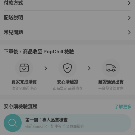
付款方式
配送說明
常見問題
下單後，商品收至 PopChill 檢驗
買家完成購買
安心購驗證
驗證通過出貨
收貨至驗證中心
正品鑑定 品質檢查
平台發貨給買家
安心購檢驗流程
了解更多
PopChill拍拍圈正品驗證、安心購檢驗流程介紹
第一關：專人品質檢查
確認商品狀況、配件等 符合頁面描述