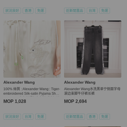
狀況良好
香港
免運
近新閒置品
台灣
免運
Alexander Wang
Alexander Wang
100% 絲質 ::Alexander Wang:: Tiger-
Alexander Wang水洗黑单宁侧面字母
embroidered Silk-satin Pyjama Short
滚边束脚牛仔裤长裤
s In Black 白色絲緞鯉魚刺繡睡衣短褲
MOP 1,028
MOP 2,694
S號
狀況良好
台灣
免運
近新閒置品
香港
免運