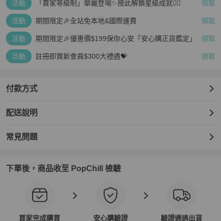
活動
「賣家等級制」華麗登場✨按此解鎖星級成就👆🏻
領取
活動
期間限定🎉全站免本地&國際運費
領取
活動
期間限定🎉優惠價$199保你心安「安心購正貨鑑定」
領取
活動
註冊即賞新會員$300大禮遇💝
領取
付款方式
配送說明
常見問題
下單後，商品收至 PopChill 檢驗
買家完成購買
安心購驗證
驗證通過出貨