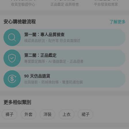
收貨至驗證中心
正品鑑定 品質檢查
平台發貨給買家
安心購檢驗流程
了解更多
PopChill拍拍圈正品驗證、安心購檢驗流程介紹
第一關：專人品質檢查
確認商品狀況、配件等 符合頁面描述
第二關：正品鑑定
專業鑑定團隊、AI 儀器鑑定、正品證書
90 天仿品退貨
出貨錄影、防掉換封條、雙重防護包裝
更多相似類別
更多
Alexander Wang
女裝
相似商品推薦
褲子
外套
洋裝
上衣
裙子