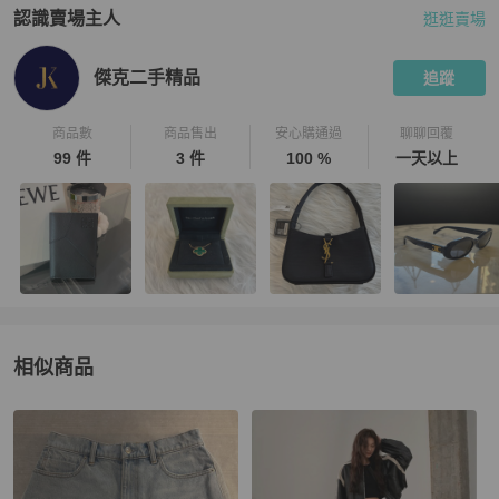
認識賣場主人
逛逛賣場
PopChill 拍拍圈嚴選賣家
傑克二手精品
介紹
傑克二手精品
追蹤
商品數
商品售出
安心購通過
聊聊回覆
99 件
3 件
100 %
一天以上
相似商品
更多相似
Alexander Wang
女裝
推薦精品