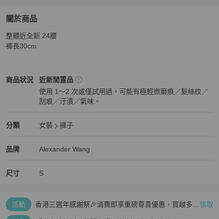
關於商品
關於
整體近全新 24腰

Alexander Wang深灰 牛仔抽鬚 短褲 24w
商品詳情與購買
褲長30cm
Alexander Wang
女裝
商品狀態與細節
商品狀況
近新閒置品
使用 1～2 次或僅試用過，可能有極輕微磨痕／髮絲紋／
刮痕／汙漬／氣味。
近新閒置品
Alexander Wang
女裝
分類資訊
分類
女裝
褲子
女裝
/
褲子
推薦
Alexander Wang
Alexander Wang
精品
推薦清單
女裝
品牌介紹
品牌
Alexander Wang
尺寸
S
活動
香港三週年感謝祭🎉消費即享重磅尊貴優惠，買越多、
領取
疊越多、賺越多🤑