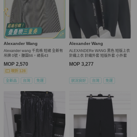
Alexander Wang
Alexander Wang
Alexander wang 千鳥格 短裙 全新有
ALEXANDERe WANG 黑色 短版上衣
吊牌 0號，腰圍66，裙長43
針織上衣 針織外套 短版外套 小外套
MOP 2,570
MOP 3,277
現折 128
全新品
台灣
免運
狀況良好
台灣
免運