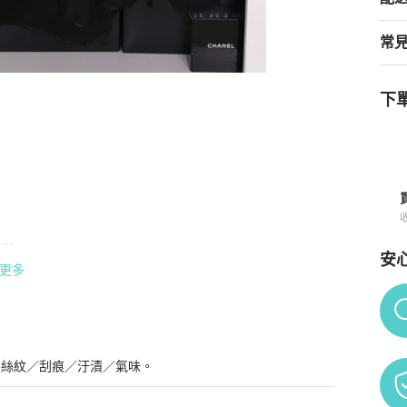
常
下單
品詳情與購買須知


安
更多
Po
髮絲紋／刮痕／汙漬／氣味。