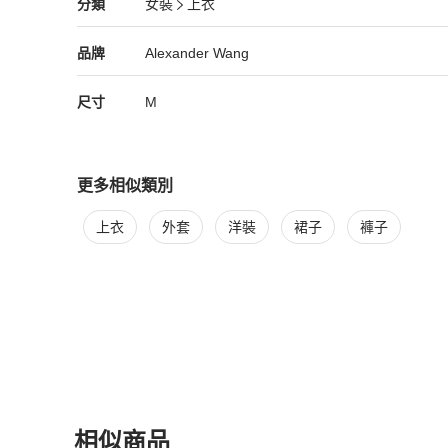
Alexander Wang
女裝
分類資訊
分類
女裝
上衣
女裝
/
上衣
推薦
Alexander Wang
Alexander Wang
精品
推薦清單
女裝
品牌介紹
品牌
Alexander Wang
尺寸
M
更多相似類別
更多
Alexander Wang
女裝
相似商品推薦
上衣
外套
洋裝
裙子
褲子
相似商品