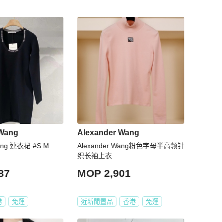
 Wang
Alexander Wang
Wang 連衣裙 #S M
Alexander Wang粉色字母半高领针
织长袖上衣
87
MOP 2,901
港
免運
近新閒置品
香港
免運