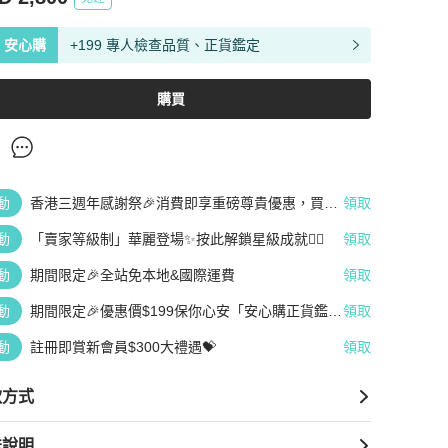
安心購
+199 專人檢查品質、正貨鑑定
購買
動
香港三週年感謝祭🎉消費即享重磅尊貴優惠，買越
領取
多、疊越多、賺越多🤑
動
「賣家等級制」華麗登場✨按此解鎖星級成就👆🏻
領取
動
期間限定🎉全站免本地&國際運費
領取
動
期間限定🎉優惠價$199保你心安「安心購正貨鑑
領取
定」
動
註冊即賞新會員$300大禮遇💝
領取
款方式
送說明