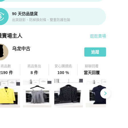
90 天仿品退貨
出貨錄影、防掉換封條、雙重防護包裝
識賣場主人
逛逛賣場
pChill 拍拍圈嚴選賣家
乌龙中古
介紹
乌龙中古
追蹤
商品數
商品售出
安心購通過
聊聊回覆
2190 件
8 件
100 %
當天回覆