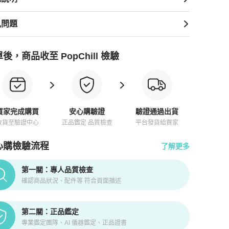
見問題
後，商品收至 PopChill 檢驗
買家完成購買
安心購驗證
驗證通過出貨
收貨至驗證中心
正品鑑定 品質檢查
平台發貨給買家
心購檢驗流程
了解更多
pChill拍拍圈正品驗證、安心購檢驗流程介紹
第一關：專人品質檢查
確認商品狀況、配件等 符合頁面描述
第二關：正品鑑定
專業鑑定團隊、AI 儀器鑑定、正品證書