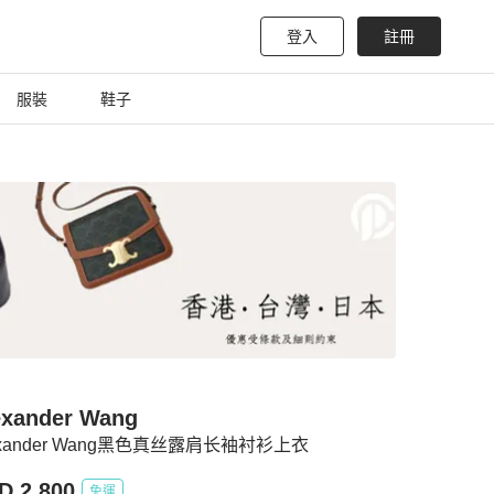
登入
註冊
服裝
鞋子
exander Wang
exander Wang黑色真丝露肩长袖衬衫上衣
D 2,800
免運