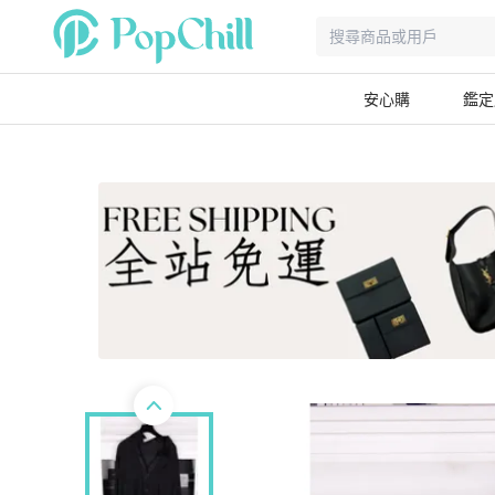
安心購
鑑定