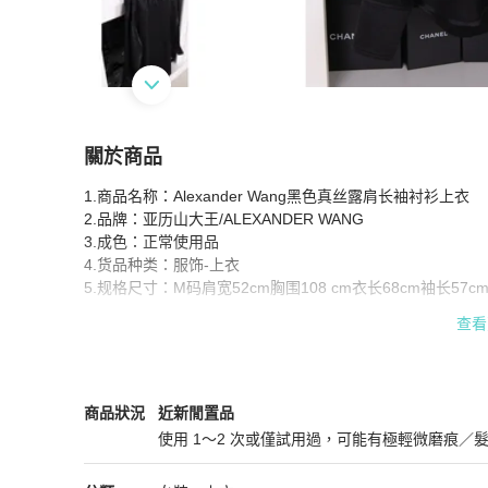
關於商品
關於
1.商品名称：Alexander Wang黑色真丝露肩长袖衬衫上衣

Alexander Wang黑色真丝露肩长袖衬衫上衣
商
2.品牌：亚历山大王/ALEXANDER WANG

3.成色：正常使用品

4.货品种类：服饰-上衣

5.规格尺寸：M码肩宽52cm胸围108 cm衣长68cm袖长57cm
6.其他说明：无
查看
Alexander Wang
女裝
商品狀態與細節
商品狀況
近新閒置品
使用 1～2 次或僅試用過，可能有極輕微磨痕／
近新閒置品