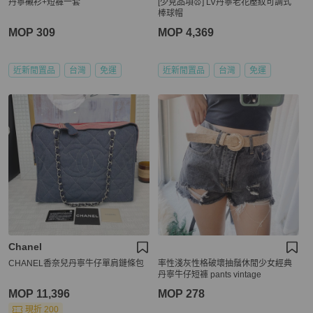
丹寧襯衫+短褲一套
[少見品項🥨] LV丹寧老花壓紋可調式
棒球帽
MOP 309
MOP 4,369
近新閒置品
台灣
免運
近新閒置品
台灣
免運
Chanel
CHANEL香奈兒丹寧牛仔單肩鏈條包
率性淺灰性格破壞抽鬚休閒少女經典
丹寧牛仔短褲 pants vintage
MOP 11,396
MOP 278
現折 200