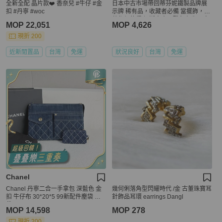
全新全配 晶片款❤️ 香奈兒 #牛仔 #金
日本中古市場帶回蒂芬妮鐵製品牌展
扣 #丹寧 #woc
示牌 稀有品，收藏者必備 當擺飾，收
藏都很值得 絕版中古品難免有歲月痕
MOP 22,051
MOP 4,626
跡，完美主義者請跳過，謝謝
現折 200
近新閒置品
台灣
免運
狀況良好
台灣
免運
Chanel
Chanel 丹寧二合一手拿包 深藍色 金
幾何俐落角型閃耀時代 /金 古董珠寶耳
扣 牛仔布 30*20*5 99新配件塵袋 子
針飾品耳環 earrings Dangl
袋
MOP 14,598
MOP 278
現折 200