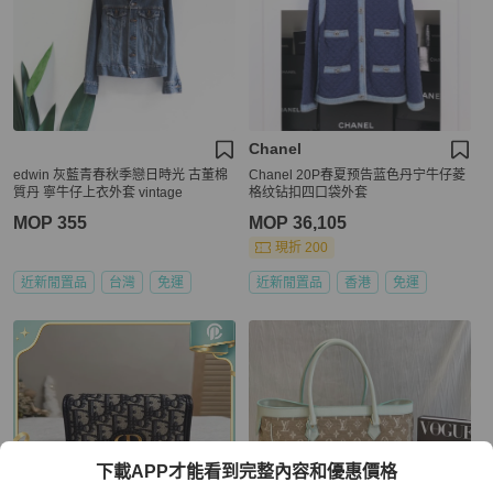
Chanel
edwin 灰藍青春秋季戀日時光 古董棉
Chanel 20P春夏预告蓝色丹宁牛仔菱
質丹 寧牛仔上衣外套 vintage
格纹钻扣四口袋外套
MOP 355
MOP 36,105
現折 200
近新閒置品
台灣
免運
近新閒置品
香港
免運
下載APP才能看到完整內容和優惠價格