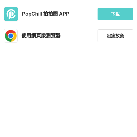
PopChill 拍拍圈 APP
下載
Dior
Louis Vuitton
99新 Dior迪奧 蒙田老花nano鏈條包
「JL精品代購」9新 LV限量版丹寧購
單肩斜挎包
物袋
使用網頁版瀏覽器
忍痛放棄
MOP 7,770
MOP 9,222
現折 200
現折 200
近新閒置品
香港
免運
狀況良好
台灣
免運
篩選
重設
品牌
分類
尺寸
Louis Vuitton
Dior
價格