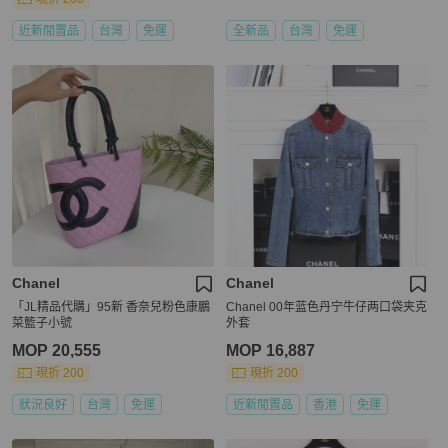
近新閒置品
台灣
免運
全新品
台灣
免運
Chanel
Chanel
「JL精品代購」95新 香奈兒粉色康鵬
Chanel 00年蓝色丹宁牛仔两口袋夹克
菜籃子小號
外套
MOP 20,555
MOP 16,887
現折 200
現折 200
狀況良好
台灣
免運
近新閒置品
香港
免運