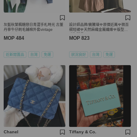
灰藍秋葉楓糖戀日青澀手札時光 古董
設計師品牌/竇騰璜🌹原價近萬🌹微百
丹寧牛仔刷毛鋪棉外套vintage
褶短裙🌹天然麻織金屬纖維🌹版型好
看顯腿長
MOP 484
MOP 823
近新閒置品
台灣
免運
狀況良好
台灣
免運
Chanel
Tiffany & Co.