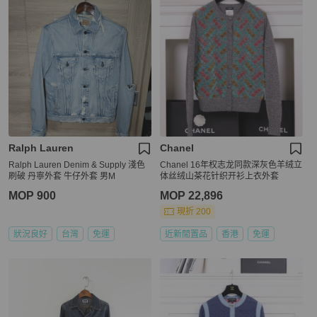
Ralph Lauren
Chanel
Ralph Lauren Denim & Supply 淺色
Chanel 16年权志龙同款深灰色羊绒立
刷破 丹寧外套 牛仔外套 男M
体丝绒山茶花针织开衫上衣外套
MOP 900
MOP 22,896
現折 200
狀況良好
台灣
免運
近新閒置品
香港
免運