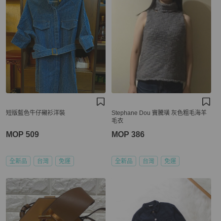
短版藍色牛仔襯衫洋裝
Stephane Dou 竇騰璜 灰色粗毛海羊
毛衣
MOP 509
MOP 386
全新品
台灣
免運
全新品
台灣
免運