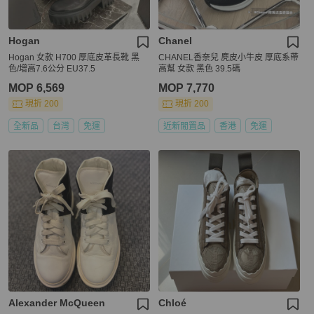
Hogan
Chanel
Hogan 女款 H700 厚底皮革長靴 黑
CHANEL香奈兒 麂皮小牛皮 厚底系帶
色/增高7.6公分 EU37.5
高幫 女款 黑色 39.5碼
MOP 6,569
MOP 7,770
現折 200
現折 200
全新品
台灣
免運
近新閒置品
香港
免運
Alexander McQueen
Chloé