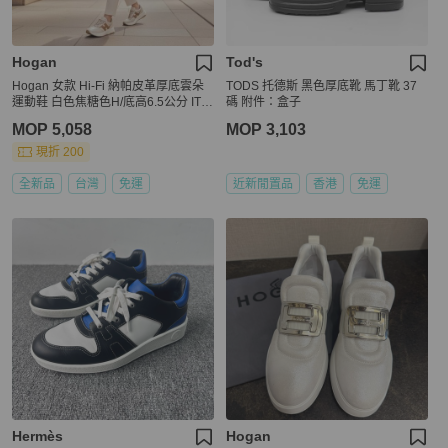
Hogan
Tod's
Hogan 女款 Hi-Fi 納帕皮革厚底雲朵
TODS 托德斯 黑色厚底靴 馬丁靴 37
運動鞋 白色焦糖色H/底高6.5公分 IT3
碼 附件：盒子
7/38/38.5/39/40
MOP 5,058
MOP 3,103
現折 200
全新品
台灣
免運
近新閒置品
香港
免運
Hermès
Hogan