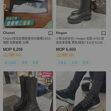
Chanel
Hogan
Chanel厚底松糕鞋香奈兒徽標24S大
🎉新品好折扣✨Hogan 女款 H700 厚
頭鞋 低幫板鞋 38碼
底皮革長靴 黑色/增高7.6公分 EU36/3
6.5/37/37.5/38/38.5/39/40 (購買請告
MOP 6,206
MOP 6,400
知所需尺寸)
現折 200
現折 200
狀況良好
香港
免運
全新品
台灣
免運