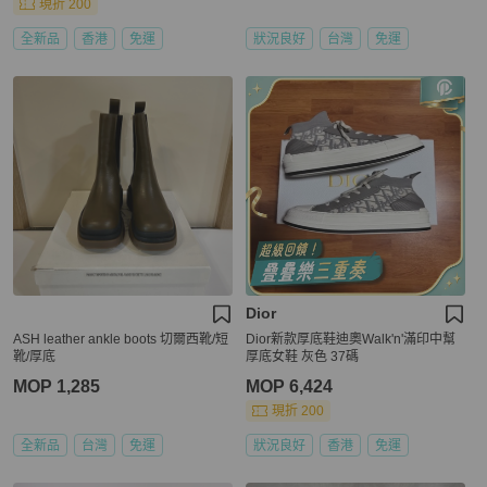
現折 200
全新品
香港
免運
狀況良好
台灣
免運
Dior
ASH leather ankle boots 切爾西靴/短
Dior新款厚底鞋迪奧Walk'n'滿印中幫
靴/厚底
厚底女鞋 灰色 37碼
MOP 1,285
MOP 6,424
現折 200
全新品
台灣
免運
狀況良好
香港
免運