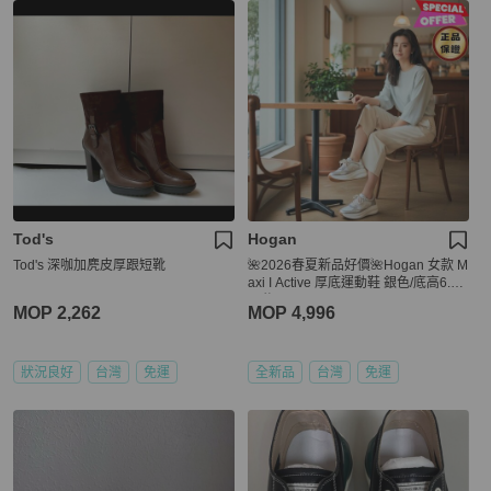
Tod's
Hogan
Tod's 深咖加麂皮厚跟短靴
🌺2026春夏新品好價🌺Hogan 女款 M
axi I Active 厚底運動鞋 銀色/底高6.5
公分 IT36/37/37.5/38/38.5/39
MOP 2,262
MOP 4,996
狀況良好
台灣
免運
全新品
台灣
免運