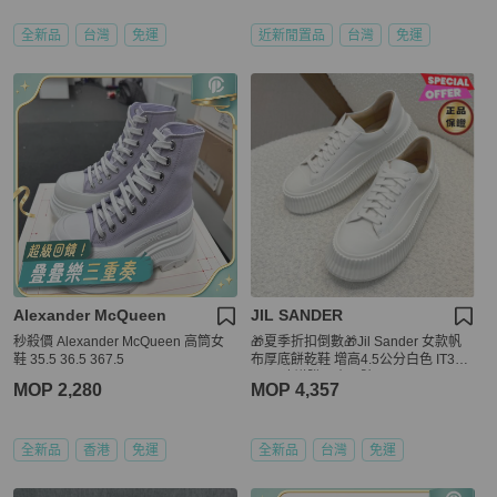
全新品
台灣
免運
近新閒置品
台灣
免運
Alexander McQueen
JIL SANDER
秒殺價 Alexander McQueen 高筒女
🎁夏季折扣倒數🎁Jil Sander 女款帆
鞋 35.5 36.5 367.5
布厚底餅乾鞋 增高4.5公分白色 IT37/3
8/39 建議購買小一號
MOP 2,280
MOP 4,357
全新品
香港
免運
全新品
台灣
免運