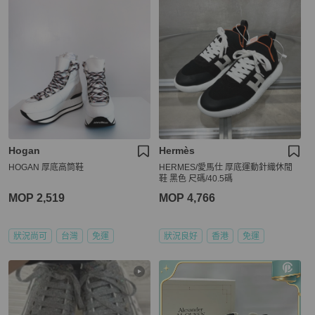
Hogan
Hermès
HOGAN 厚底高筒鞋
HERMES/愛馬仕 厚底運動針織休閒
鞋 黑色 尺碼/40.5碼
MOP 2,519
MOP 4,766
狀況尚可
台灣
免運
狀況良好
香港
免運