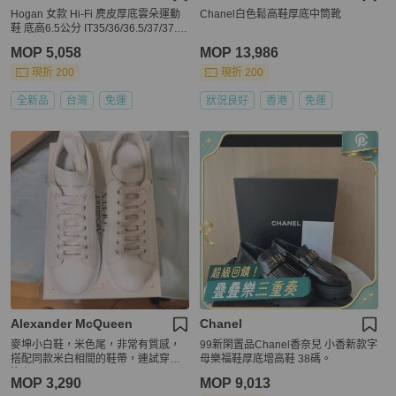
Hogan 女款 Hi-Fi 麂皮厚底雲朵運動
Chanel白色鬆高鞋厚底中筒靴
鞋 底高6.5公分 IT35/36/36.5/37/37.5/
38/38.5/39/40
MOP 5,058
MOP 13,986
現折 200
現折 200
全新品
台灣
免運
狀況良好
香港
免運
Alexander McQueen
Chanel
麥坤小白鞋，米色尾，非常有質感，
99新閑置品Chanel香奈兒 小香新款字
搭配同款米白相間的鞋帶，連試穿都
母樂福鞋厚底增高鞋 38碼。
沒有
MOP 3,290
MOP 9,013