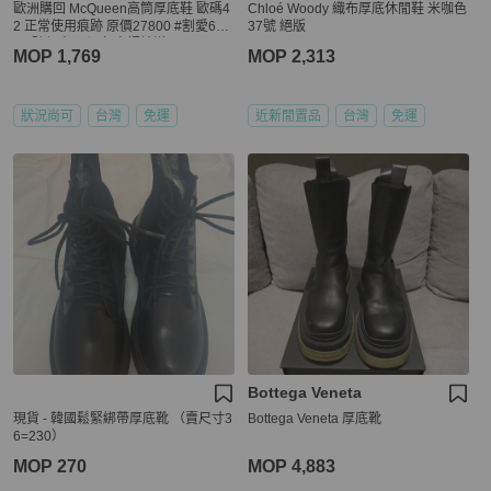
歐洲購回 McQueen高筒厚底鞋 歐碼4
Chloé Woody 織布厚底休閒鞋 米咖色
2 正常使用痕跡 原價27800 #割愛688
37號 絕版
0 #隨便穿不心疼 高調繞道
MOP 1,769
MOP 2,313
狀況尚可
台灣
免運
近新閒置品
台灣
免運
Bottega Veneta
現貨 - 韓國鬆緊綁帶厚底靴 （賣尺寸3
Bottega Veneta 厚底靴
6=230）
MOP 270
MOP 4,883