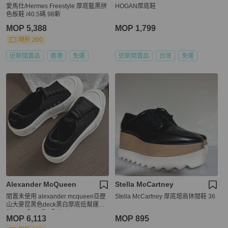
愛馬仕/Hermes Freestyle 厚底藍黑拼
HOGAN厚底鞋
色板鞋 /40.5碼 98新
MOP 5,388
MOP 1,799
現折 200
近新閒置品
香港
免運
近新閒置品
台灣
免運
Alexander McQueen
Stella McCartney
閒置未使用 alexander mcqueen亞歷
Stella McCartney 厚底增高休閒鞋 36
山大麥昆黑色deck黑白厚底低幫運動
鞋，尺碼:38碼，配件:盒子
MOP 6,113
MOP 895